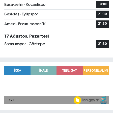
Başakşehir - Kocaelispor
19:00
Beşiktaş - Eyüpspor
21:30
Amed - Erzurumspor FK
21:30
17 Ağustos, Pazartesi
Samsunspor - Göztepe
21:30
Adana'da helikopter destekli 'huzur ve güven' 
01:06 |
Mersin'de uyuşturucu operasyonunda 190 gram e
00:39 |
Adana'da silahlı saldırıda 3 kişi yaralandı
00:05 |
Fransa'dan iade edilen tarihi eserler Şam Kalesi