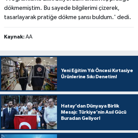
dökmemiştim. Bu sayede bilgilerimi çizerek,
tasarlayarak pratiğe dökme şansı buldum.' dedi.
Kaynak:
AA
Yeni Eğitim Yılı Öncesi Kırtasiye
Ürünlerine Sıkı Denetim!
Hatay’dan Dünyaya Birlik
Mesajı: Türkiye’nin Asıl Gücü
Buradan Geliyor!