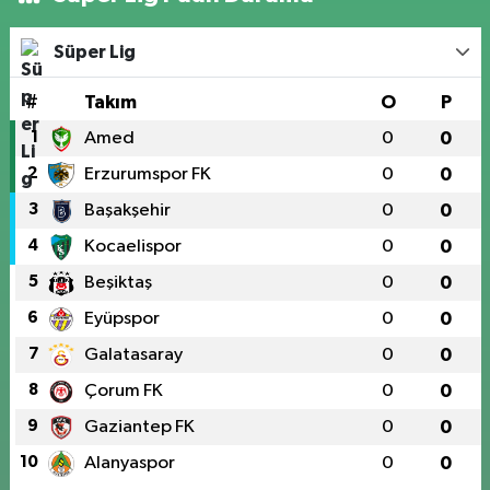
Süper Lig
#
Takım
O
P
1
Amed
0
0
2
Erzurumspor FK
0
0
3
Başakşehir
0
0
4
Kocaelispor
0
0
5
Beşiktaş
0
0
6
Eyüpspor
0
0
7
Galatasaray
0
0
8
Çorum FK
0
0
9
Gaziantep FK
0
0
10
Alanyaspor
0
0