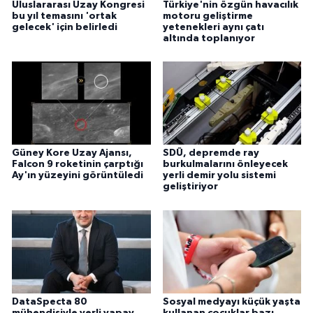
Uluslararası Uzay Kongresi
Türkiye'nin özgün havacılık
bu yıl temasını 'ortak
motoru geliştirme
gelecek' için belirledi
yetenekleri aynı çatı
altında toplanıyor
Güney Kore Uzay Ajansı,
SDÜ, depremde ray
Falcon 9 roketinin çarptığı
burkulmalarını önleyecek
Ay'ın yüzeyini görüntüledi
yerli demir yolu sistemi
geliştiriyor
DataSpecta 80
Sosyal medyayı küçük yaşta