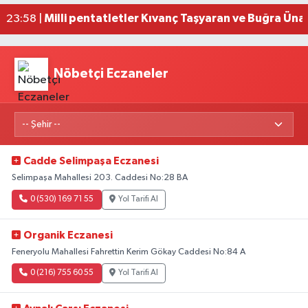
23:59 |
Milli pentatletler Kıvanç Taşyaran ve Buğra Üna
23:58 |
Nöbetçi Eczaneler
Cadde Selimpaşa Eczanesi
Selimpaşa Mahallesi 203. Caddesi No:28 BA
0 (530) 169 71 55
Yol Tarifi Al
Organik Eczanesi
Feneryolu Mahallesi Fahrettin Kerim Gökay Caddesi No:84 A
0 (216) 755 60 55
Yol Tarifi Al