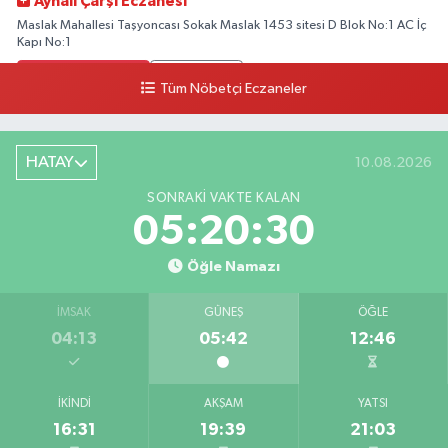
Aynalı Çarşı Eczanesi
Maslak Mahallesi Taşyoncası Sokak Maslak 1453 sitesi D Blok No:1 AC İç
Kapı No:1
0 (212) 803 90 90
Yol Tarifi Al
Tüm Nöbetçi Eczaneler
Ekinoba Eczanesi
Ekinoba Mahallesi Hürriyet Caddesi No:64 3B Ekinoba File Market Yanı
HATAY
10.08.2026
0 (212) 823 05 30
Yol Tarifi Al
SONRAKI VAKTE KALAN
05:20:29
Ezgi Eczanesi
Petroliş Mahallesi Üsküdar Caddesi 53 C VENİ VİDİ GÖZ HASTANESİ
Öğle Namazı
KARŞISI
0 (216) 755 85 88
Yol Tarifi Al
İMSAK
GÜNEŞ
ÖĞLE
04:13
05:42
12:46
Bayraktar Eczanesi
Kemalpaşa Mahallesi Atatürk Bulvarı No:32 B
İKINDI
AKŞAM
YATSI
0 (531) 832 05 58
Yol Tarifi Al
16:31
19:39
21:03