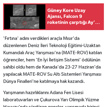
Güney Kore Uzay
Ajansı, Falcon 9
roketinin çarptığı Ay'ın
yüzeyini görüntüledi
'Fırtına' adını verdikleri araçla Mısır'da
düzenlenen Deniz İleri Teknoloji Eğitimi-Uzaktan
Kumandalı Araç Yarışması'na (MATE-ROV) katılan
öğrenciler, hem 'En İyi İletişim Sistemi' ödülünün
sahibi oldu hem de Kanada'da 23-27 Haziran'da
yapılacak MATE-ROV Su Altı Sistemleri Yarışması
Dünya Finalleri'ne katılmaya hak kazandı.
Yarışmanın hazırlıklarını Adana Fen Lisesi
laboratuvarları ve Çukurova Yarı Olimpik Yüzme
Havuzu'nda sürdüren gençler, yarışmada birinci