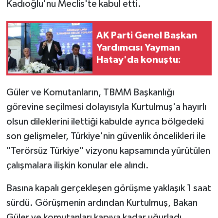
Kadıoğlu'nu Meclis'te kabul etti.
AK Parti Genel Başkan
Yardımcısı Yayman
Hatay'da konuştu:
Güler ve Komutanların, TBMM Başkanlığı
görevine seçilmesi dolayısıyla Kurtulmuş'a hayırlı
olsun dileklerini ilettiği kabulde ayrıca bölgedeki
son gelişmeler, Türkiye'nin güvenlik öncelikleri ile
"Terörsüz Türkiye" vizyonu kapsamında yürütülen
çalışmalara ilişkin konular ele alındı.
Basına kapalı gerçekleşen görüşme yaklaşık 1 saat
sürdü. Görüşmenin ardından Kurtulmuş, Bakan
Güler ve komutanları kapıya kadar uğurladı.