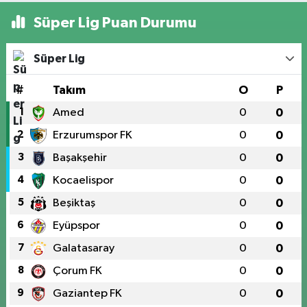
Süper Lig Puan Durumu
Süper Lig
#
Takım
O
P
1
Amed
0
0
2
Erzurumspor FK
0
0
3
Başakşehir
0
0
4
Kocaelispor
0
0
5
Beşiktaş
0
0
6
Eyüpspor
0
0
7
Galatasaray
0
0
8
Çorum FK
0
0
9
Gaziantep FK
0
0