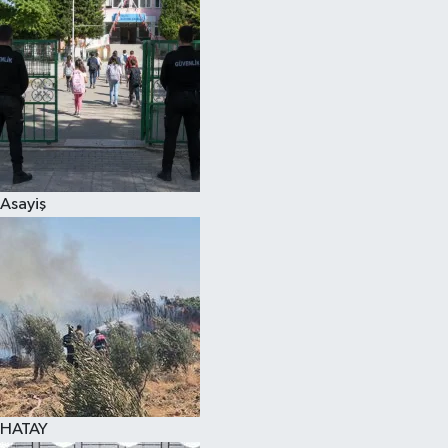
Spor
Teknoloji
Yaşam
Asayiş
HATAY