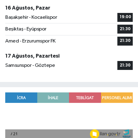
16 Ağustos, Pazar
Başakşehir - Kocaelispor
19:00
Beşiktaş - Eyüpspor
21:30
Amed - Erzurumspor FK
21:30
17 Ağustos, Pazartesi
Samsunspor - Göztepe
21:30
Antalya'da seyir halindeki otomobilde çıkan yang
21:03 |
Antalya'da apartman dairesinde çıkan yangında
20:05 |