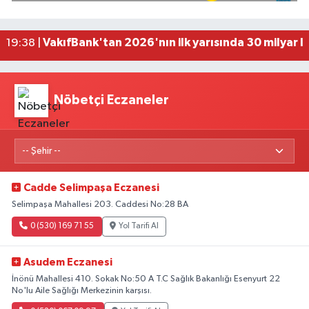
Side Antik Kenti'nde düzenlenen AKMED Arkeol
19:56 |
VakıfBank'tan 2026'nın ilk yarısında 30 milyar l
19:38 |
'Kutuplarda Sıfır Atık' kitabı tanıtıldı
22:01 |
Nöbetçi Eczaneler
Cadde Selimpaşa Eczanesi
Selimpaşa Mahallesi 203. Caddesi No:28 BA
0 (530) 169 71 55
Yol Tarifi Al
Asudem Eczanesi
İnönü Mahallesi 410. Sokak No:50 A T.C Sağlık Bakanlığı Esenyurt 22
No'lu Aile Sağlığı Merkezinin karşısı.