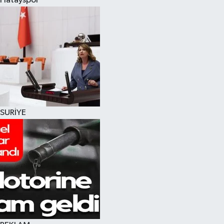
Hatayspor
SURİYE