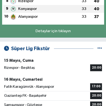
8
Rizespor
33
40
9
Konyaspor
33
40
10
Alanyaspor
33
37
Detaylar için tıklayın
Süper Lig Fikstür
15 Mayıs, Cuma
Rizespor - Beşiktaş
20:00
16 Mayıs, Cumartesi
Fatih Karagümrük - Alanyaspor
17:00
Gaziantep FK - Başakşehir
20:00
Samsunspor - Göztepe
20:00