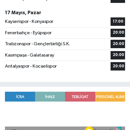
17 Mayıs, Pazar
Kayserispor - Konyaspor
17:00
Fenerbahçe - Eyüpspor
20:00
Trabzonspor - Gençlerbirliği S.K.
20:00
Kasımpaşa - Galatasaray
20:00
Antalyaspor - Kocaelispor
20:00
Manavgat'ta kuyuya düşen çocuk itfaiye ekipleri
23:57 |
2026 Air Badminton Türkiye Şampiyonası, Ala