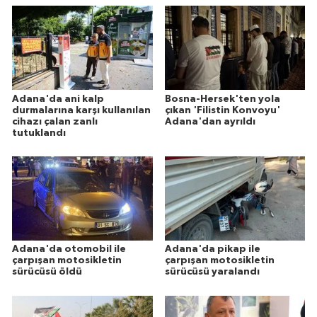
Adana'da ani kalp
Bosna-Hersek'ten yola
durmalarına karşı kullanılan
çıkan 'Filistin Konvoyu'
cihazı çalan zanlı
Adana'dan ayrıldı
tutuklandı
Adana'da otomobil ile
Adana'da pikap ile
çarpışan motosikletin
çarpışan motosikletin
sürücüsü öldü
sürücüsü yaralandı