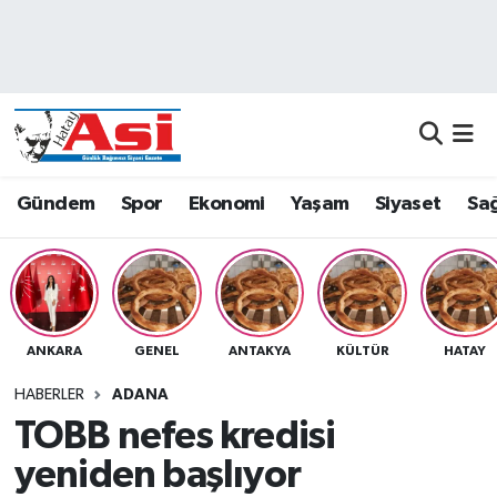
Asayiş
Nöbetçi Eczaneler
Dünya
Hava Durumu
Eğitim
Namaz Vakitleri
Gündem
Spor
Ekonomi
Yaşam
Siyaset
Sağ
Ekonomi
Trafik Durumu
Gündem
Süper Lig Puan Durumu ve Fikstür
ANKARA
GENEL
ANTAKYA
KÜLTÜR
HATAY
Magazin
Tüm Manşetler
HABERLER
ADANA
Sağlık
Son Dakika Haberleri
TOBB nefes kredisi
yeniden başlıyor
Siyaset
Haber Arşivi