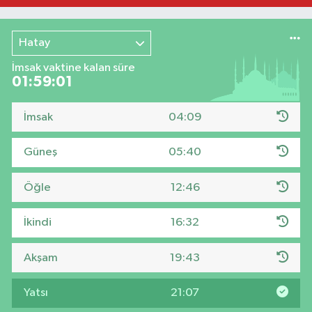
Hatay
İmsak vaktine kalan süre
01:59:01
İmsak
04:09
Güneş
05:40
Öğle
12:46
İkindi
16:32
Akşam
19:43
Yatsı
21:07