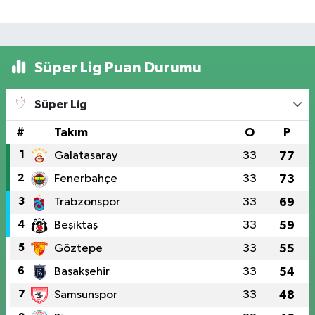
Süper Lig Puan Durumu
Süper Lig
#
Takım
O
P
1
Galatasaray
33
77
2
Fenerbahçe
33
73
3
Trabzonspor
33
69
4
Beşiktaş
33
59
5
Göztepe
33
55
6
Başakşehir
33
54
7
Samsunspor
33
48