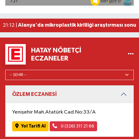
22:44 |
Cumhurbaşkanı Erdoğan, yarın Suudi Arabistan'a
22:31 |
Beşiktaş Çekya'dan İstanbul'a avantajlı dönüyo
22:31 |
Alanya'da mikroplastik kirliliği araştırması sonuç
21:12 |
HATAY NÖBETÇI
ECZANELER
ÖZLEM ECZANESİ
Yenişehir Mah.Atatürk Cad.No:33/A
Yol Tarifi Al
0 (326) 311 21 66