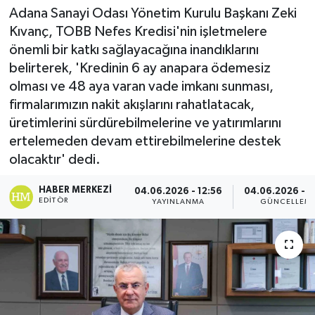
Adana Sanayi Odası Yönetim Kurulu Başkanı Zeki
Spor
Kıvanç, TOBB Nefes Kredisi'nin işletmelere
önemli bir katkı sağlayacağına inandıklarını
Teknoloji
belirterek, 'Kredinin 6 ay anapara ödemesiz
olması ve 48 aya varan vade imkanı sunması,
Yaşam
firmalarımızın nakit akışlarını rahatlatacak,
üretimlerini sürdürebilmelerine ve yatırımlarını
ertelemeden devam ettirebilmelerine destek
olacaktır' dedi.
HABER MERKEZI
04.06.2026 - 12:56
04.06.2026 - 1
EDITÖR
YAYINLANMA
GÜNCELLEM