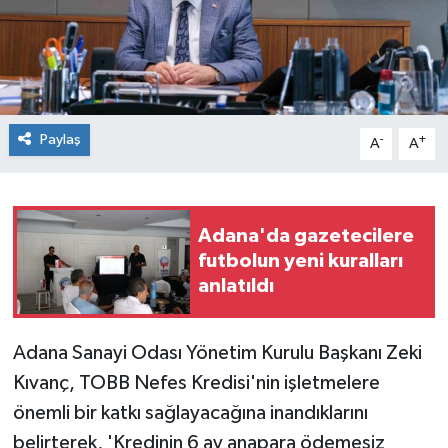
Paylaş
-
+
A
A
Adana'da gazetecilere
futbolun yeni kuralları
anlatıldı
Adana Sanayi Odası Yönetim Kurulu Başkanı Zeki
Kıvanç, TOBB Nefes Kredisi'nin işletmelere
önemli bir katkı sağlayacağına inandıklarını
belirterek, 'Kredinin 6 ay anapara ödemesiz