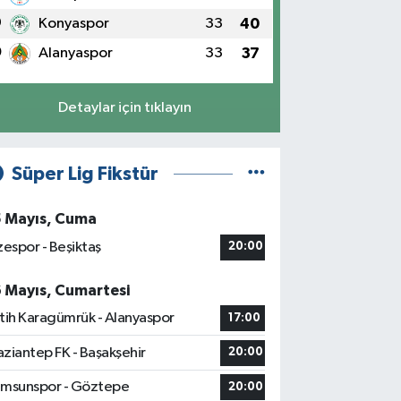
9
Konyaspor
33
40
0
Alanyaspor
33
37
Detaylar için tıklayın
Süper Lig Fikstür
5 Mayıs, Cuma
zespor - Beşiktaş
20:00
6 Mayıs, Cumartesi
tih Karagümrük - Alanyaspor
17:00
ziantep FK - Başakşehir
20:00
msunspor - Göztepe
20:00