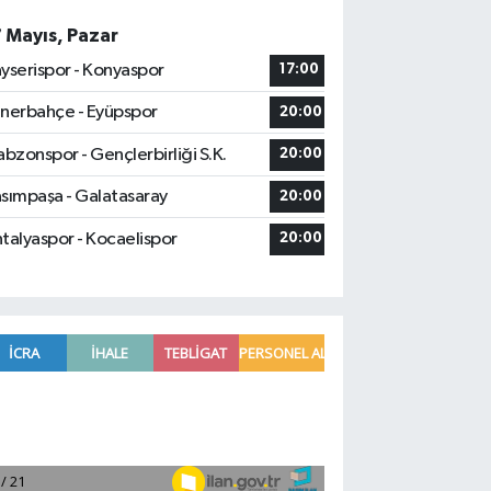
7 Mayıs, Pazar
yserispor - Konyaspor
17:00
nerbahçe - Eyüpspor
20:00
abzonspor - Gençlerbirliği S.K.
20:00
sımpaşa - Galatasaray
20:00
talyaspor - Kocaelispor
20:00
Fenerbahçe, avantaj elde etti
23:49 |
Hataylıların Beklediği Haber Geldi: T
22:58 |