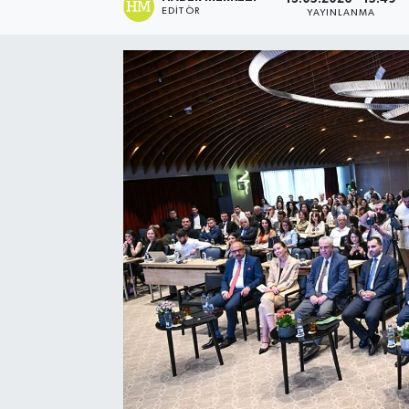
EDITÖR
YAYINLANMA
Spor
Teknoloji
Yaşam