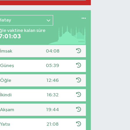
Hatay
le vaktine kalan süre
7:01:02
İmsak
04:08
Güneş
05:39
Öğle
12:46
İkindi
16:32
Akşam
19:44
Yatsı
21:08