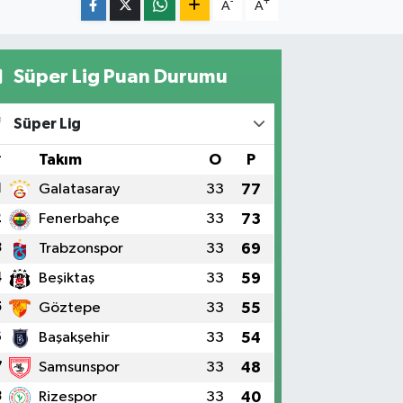
-
+
A
A
Süper Lig Puan Durumu
Süper Lig
#
Takım
O
P
1
Galatasaray
33
77
2
Fenerbahçe
33
73
3
Trabzonspor
33
69
4
Beşiktaş
33
59
5
Göztepe
33
55
6
Başakşehir
33
54
7
Samsunspor
33
48
8
Rizespor
33
40