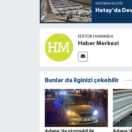
EDITÖRÜN SEÇTIĞI
Hatay’da Dev
EDITÖR HAKKINDA
Haber Merkezi
Bunlar da ilginizi çekebilir
Adana'da otomobil ile
Adana'da