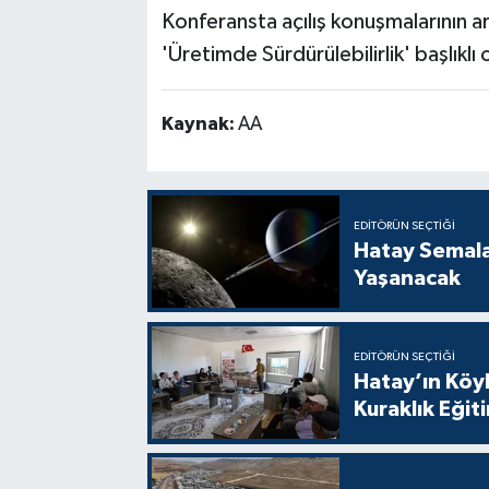
Konferansta açılış konuşmalarının ar
'Üretimde Sürdürülebilirlik' başlıkl
Kaynak:
AA
EDITÖRÜN SEÇTIĞI
Hatay Semal
Yaşanacak
EDITÖRÜN SEÇTIĞI
Hatay’ın Köyl
Kuraklık Eğit