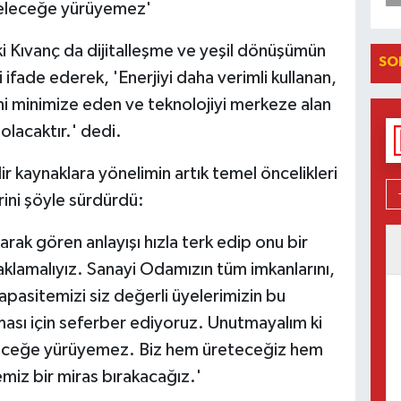
 geleceğe yürüyemez'
 Kıvanç da dijitalleşme ve yeşil dönüşümün
SO
 ifade ederek, 'Enerjiyi daha verimli kullanan,
ni minimize eden ve teknolojiyi merkeze alan
 olacaktır.' dedi.
ir kaynaklara yönelimin artık temel öncelikleri
rini şöyle sürdürdü:
larak gören anlayışı hızla terk edip onu bir
caklamalıyız. Sanayi Odamızın tüm imkanlarını,
kapasitemizi siz değerli üyelerimizin bu
sı için seferber ediyoruz. Unutmayalım ki
eleceğe yürüyemez. Biz hem üreteceğiz hem
miz bir miras bırakacağız.'