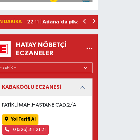
Antalya'da 89 yaşındaki kişi evinde ö
22:47 |
Adana'da otomobil ile çarpışan motos
22:23 |
N DAKIKA
Adana'da pikap ile çarpışan motosiklet
22:11 |
HATAY NÖBETÇI
ECZANELER
KABAKOĞLU ECZANESİ
FATİKLİ MAH.HASTANE CAD.2/A
Yol Tarifi Al
0 (326) 311 21 21