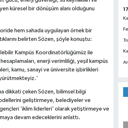
eyen küresel bir dönüşüm alanı olduğunu
1
Ka
Fe
 teoride hem sahada uygulayan örnek bir
ıklarını belirten Sözen, şöyle konuştu:
Tr
Ka
ebilir Kampüs Koordinatörlüğümüz ile
 hesaplamaları, enerji verimliliği, yeşil kampüs
An
leri, kamu, sanayi ve üniversite işbirlikleri
 yürütmekteyiz.'
a dikkati çeken Sözen, bilimsel bilgi
ellerini geliştirmeye, belediyeler ve
nçleri 'iklim liderleri' olarak yetiştirmeye ve
maya devam edeceklerini anlattı.