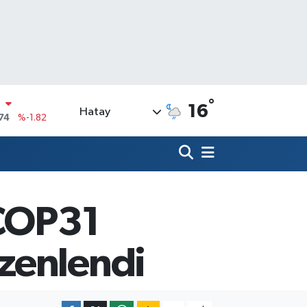
°
16
Hatay
20
%0.02
90
%0.19
N
80
%0.18
09000
%0.19
 COP31
0
,00
%0
N
zenlendi
74
%-1.82