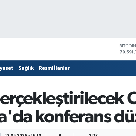
DOLAR
45,436
EURO
53,386
iyaset
Sağlık
Resmi İlanlar
STERLİ
61,603
G.ALTIN
6862,
erçekleştirilecek
BİST10
14.598
BITCOI
a'da konferans dü
79.591,
13.05.2026 - 16:10
9
2 DK