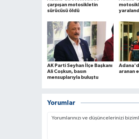
çarpışan motosikletin
motosikl
sürücüsü öldü
yaraland
AK Parti Seyhan İlçe Başkanı
Adana'da
Ali Coşkun, basın
aranan e
mensuplarıyla buluştu
Yorumlar