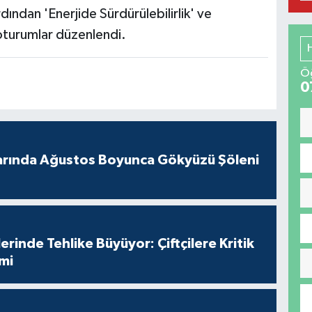
dından 'Enerjide Sürdürülebilirlik' ve
ı oturumlar düzenlendi.
Öğ
0
arında Ağustos Boyunca Gökyüzü Şöleni
erinde Tehlike Büyüyor: Çiftçilere Kritik
imi