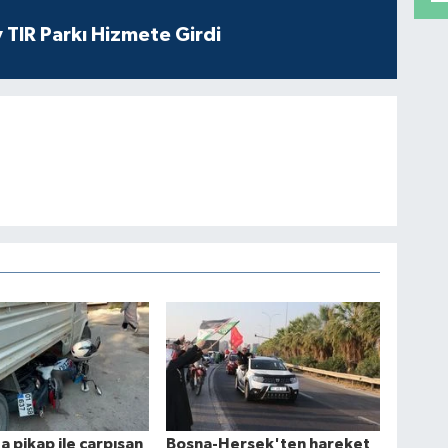
 TIR Parkı Hizmete Girdi
 pikap ile çarpışan
Bosna-Hersek'ten hareket