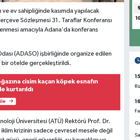
 ve ev sahipliğinde kasımda yapılacak
1
i Çerçeve Sözleşmesi 31. Taraflar Konferansı
irlenmesi amacıyla Adana'da konferans
 Odası (ADASO) işbirliğinde organize edilen
ir otelde gerçekleştirildi.
1
ğazına cisim kaçan köpek esnafın
Ri
e kurtarıldı
1
üle
Fa
noloji Üniversitesi (ATÜ) Rektörü Prof. Dr.
Ga
iklim krizinin sadece çevresel mesele değil
Sa
t gücü, enerji güvenliği, su kaynakları ve