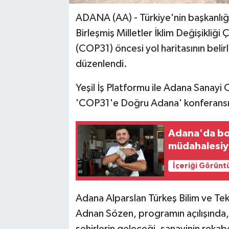
ADANA (AA) - Türkiye'nin başkanlığı
Birleşmiş Milletler İklim Değişikliğ
(COP31) öncesi yol haritasının bel
düzenlendi.
Yeşil İş Platformu ile Adana Sanayi
'COP31'e Doğru Adana' konferansı b
Adana'da bo
müdahalesiyl
İçeriği Görünt
Adana Alparslan Türkeş Bilim ve Tek
Adnan Sözen, programın açılışında, 
şehirlerin geleceği, sanayinin rekabe