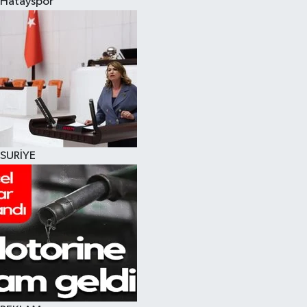
Hatayspor
SURİYE