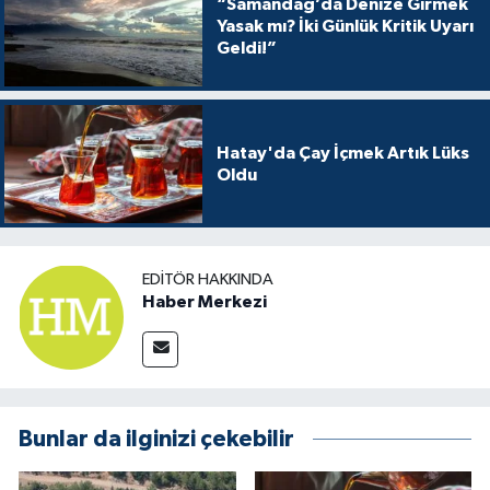
“Samandağ’da Denize Girmek
Yasak mı? İki Günlük Kritik Uyarı
Geldi!”
Hatay'da Çay İçmek Artık Lüks
Oldu
EDITÖR HAKKINDA
Haber Merkezi
Bunlar da ilginizi çekebilir