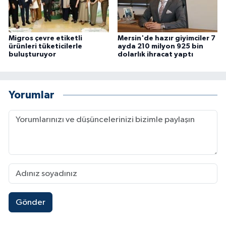
Migros çevre etiketli
Mersin'de hazır giyimciler 7
ürünleri tüketicilerle
ayda 210 milyon 925 bin
buluşturuyor
dolarlık ihracat yaptı
Yorumlar
Gönder