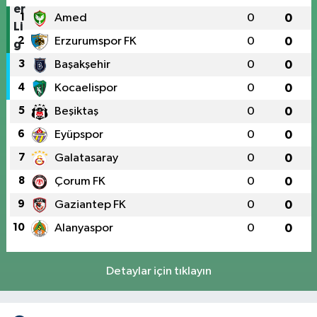
1
Amed
0
0
2
Erzurumspor FK
0
0
3
Başakşehir
0
0
4
Kocaelispor
0
0
5
Beşiktaş
0
0
6
Eyüpspor
0
0
7
Galatasaray
0
0
8
Çorum FK
0
0
9
Gaziantep FK
0
0
10
Alanyaspor
0
0
Detaylar için tıklayın