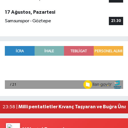
17 Ağustos, Pazartesi
Samsunspor - Göztepe
21:30
Adana'da helikopter destekli 'huzur ve güven' 
01:06 |
Mersin'de uyuşturucu operasyonunda 190 gram e
00:39 |
Adana'da silahlı saldırıda 3 kişi yaralandı
00:05 |
Fransa'dan iade edilen tarihi eserler Şam Kalesi
23:59 |
Milli pentatletler Kıvanç Taşyaran ve Buğra Üna
23:58 |