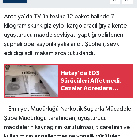
Antalya'da TV ünitesine 12 paket halinde 7
kilogram skunk gizleyip, kargo aracılığıyla kente
uyuşturucu madde sevkiyatı yaptığı belirlenen
şüpheli operasyonla yakalandı. Şüpheli, sevk
edildiği adli makamlarca tutuklandı.
Hatay'da EDS
Sürücüleri Affetmedi:
Cezalar Adreslere
Ulaştırılıyor!
İl Emniyet Müdürlüğü Narkotik Suçlarla Mücadele
Şube Müdürlüğü tarafından, uyuşturucu
maddelerin kaynağının kurutulması, ticaretinin ve
kullanımının engellenmesine yönelik yürütülen