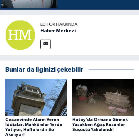
EDITÖR HAKKINDA
Haber Merkezi
Bunlar da ilginizi çekebilir
Cezaevinde Alarm Veren
Hatay’da Ormana Girmek
İddialar: Mahkûmlar Yerde
Yasakken Ağaç Kesenler
Yatıyor, Haftalardır Su
Suçüstü Yakalandı!
Akmıyor!