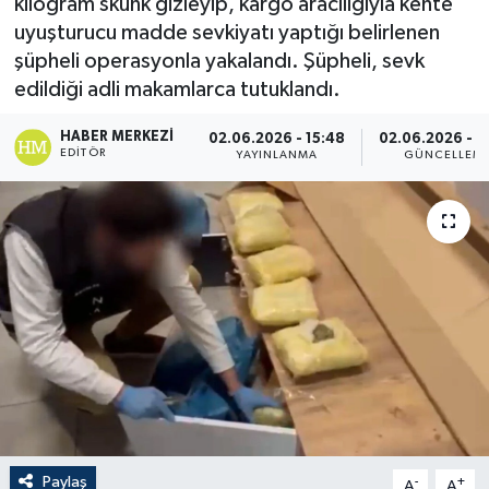
kilogram skunk gizleyip, kargo aracılığıyla kente
uyuşturucu madde sevkiyatı yaptığı belirlenen
şüpheli operasyonla yakalandı. Şüpheli, sevk
edildiği adli makamlarca tutuklandı.
HABER MERKEZI
02.06.2026 - 15:48
02.06.2026 - 1
EDITÖR
YAYINLANMA
GÜNCELLEM
Paylaş
-
+
A
A