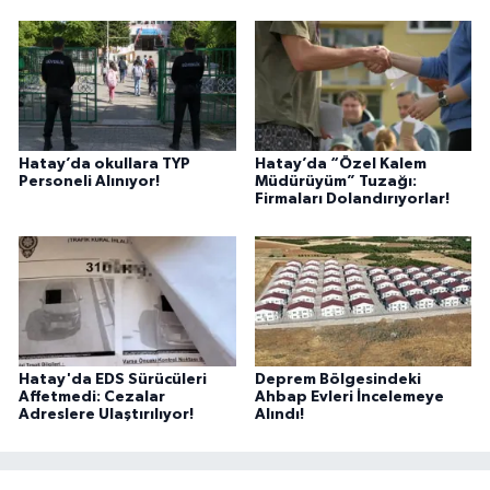
Hatay’da okullara TYP
Hatay’da “Özel Kalem
Personeli Alınıyor!
Müdürüyüm” Tuzağı:
Firmaları Dolandırıyorlar!
Hatay'da EDS Sürücüleri
Deprem Bölgesindeki
Affetmedi: Cezalar
Ahbap Evleri İncelemeye
Adreslere Ulaştırılıyor!
Alındı!