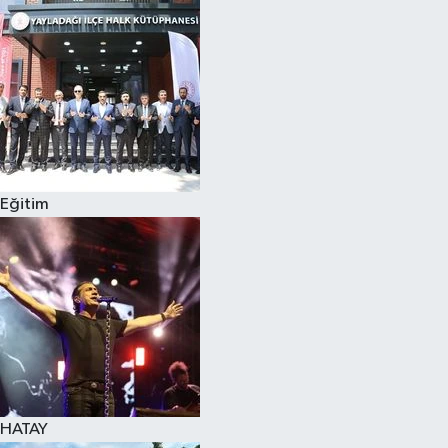
Spor
Teknoloji
Yaşam
Eğitim
HATAY