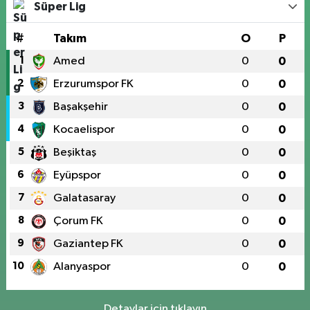
Süper Lig
#
Takım
O
P
1
Amed
0
0
2
Erzurumspor FK
0
0
3
Başakşehir
0
0
4
Kocaelispor
0
0
5
Beşiktaş
0
0
6
Eyüpspor
0
0
7
Galatasaray
0
0
8
Çorum FK
0
0
9
Gaziantep FK
0
0
10
Alanyaspor
0
0
Detaylar için tıklayın