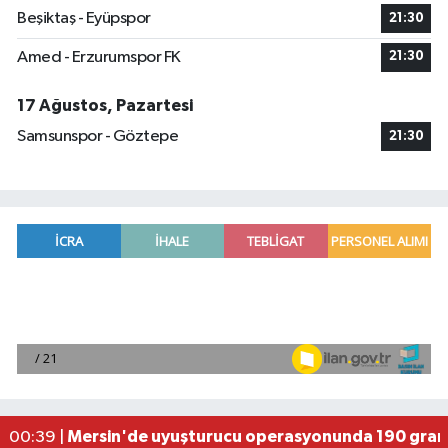
Beşiktaş - Eyüpspor
21:30
Amed - Erzurumspor FK
21:30
17 Ağustos, Pazartesi
Samsunspor - Göztepe
21:30
Fransa'dan iade edilen tarihi eserler Şam Kalesi
23:59 |
Milli pentatletler Kıvanç Taşyaran ve Buğra Üna
23:58 |
Adana'da helikopter destekli 'huzur ve güven' 
01:06 |
Mersin'de uyuşturucu operasyonunda 190 gram e
00:39 |
Adana'da silahlı saldırıda 3 kişi yaralandı
00:05 |