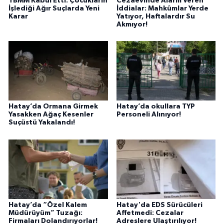
TBMM Kabul Etti: Çocukların
Cezaevinde Alarm Veren
İşlediği Ağır Suçlarda Yeni
İddialar: Mahkûmlar Yerde
Karar
Yatıyor, Haftalardır Su
Akmıyor!
Hatay’da Ormana Girmek
Hatay’da okullara TYP
Yasakken Ağaç Kesenler
Personeli Alınıyor!
Suçüstü Yakalandı!
Hatay’da “Özel Kalem
Hatay'da EDS Sürücüleri
Müdürüyüm” Tuzağı:
Affetmedi: Cezalar
Firmaları Dolandırıyorlar!
Adreslere Ulaştırılıyor!