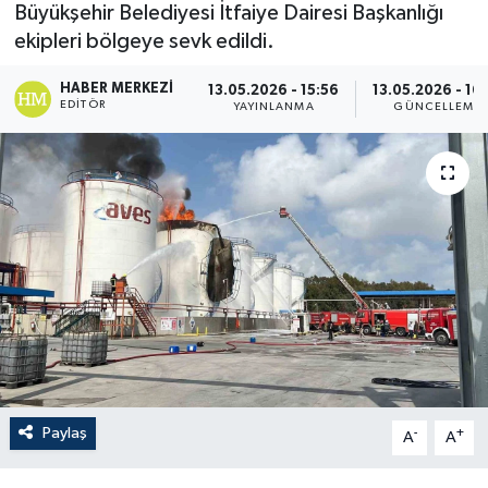
Büyükşehir Belediyesi İtfaiye Dairesi Başkanlığı
ekipleri bölgeye sevk edildi.
HABER MERKEZI
13.05.2026 - 15:56
13.05.2026 - 16
EDITÖR
YAYINLANMA
GÜNCELLEME
Paylaş
-
+
A
A