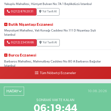
Yakuplu Mahallesi, Hürriyet Bulvarı No:7A 1 Beylikdüzü İstanbul
0 (212) 876 20 31
Yol Tarifi Al
Butik Nişantaşı Eczanesi
Meşrutiyet Mahallesi, Vali Konağı Caddesi No:111 D Nişantaşı Şişli
İstanbul
0 (212) 234 56 66
Yol Tarifi Al
Burcu Eczanesi
Barbaros Mahallesi, Mahmutbey Caddesi No:80 A Barbaros Bağcılar
İstanbul
Tüm Nöbetçi Eczaneler
0 (212) 552 25 29
Yol Tarifi Al
Tuna Tillo Eczanesi
HATAY
10.08.2026
Akşemsettin Mahallesi, Akdeniz Caddesi No:12 A Fatih İstanbul
SONRAKI VAKTE KALAN
0 (212) 635 03 83
Yol Tarifi Al
06:19:43