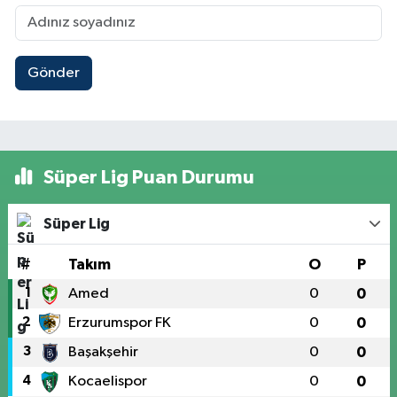
Gönder
Süper Lig Puan Durumu
Süper Lig
#
Takım
O
P
1
Amed
0
0
2
Erzurumspor FK
0
0
3
Başakşehir
0
0
4
Kocaelispor
0
0