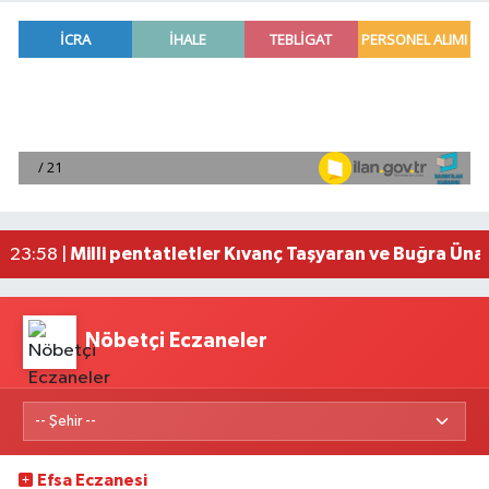
Adana'da helikopter destekli 'huzur ve güven' 
01:06 |
Mersin'de uyuşturucu operasyonunda 190 gram e
00:39 |
Adana'da silahlı saldırıda 3 kişi yaralandı
00:05 |
Fransa'dan iade edilen tarihi eserler Şam Kalesi
23:59 |
Milli pentatletler Kıvanç Taşyaran ve Buğra Üna
23:58 |
Nöbetçi Eczaneler
Efsa Eczanesi