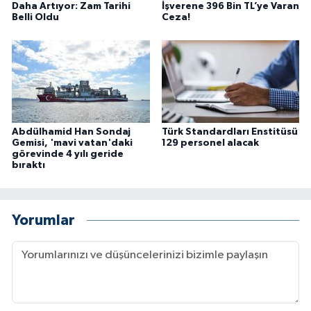
Daha Artıyor: Zam Tarihi
İşverene 396 Bin TL’ye Varan
Belli Oldu
Ceza!
Abdülhamid Han Sondaj
Türk Standardları Enstitüsü
Gemisi, 'mavi vatan'daki
129 personel alacak
görevinde 4 yılı geride
bıraktı
Yorumlar