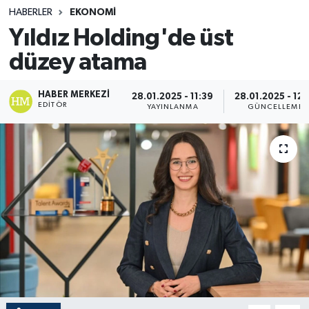
HABERLER
EKONOMI
Spor
Yıldız Holding'de üst
düzey atama
Teknoloji
Yaşam
HABER MERKEZI
28.01.2025 - 11:39
28.01.2025 - 12:
EDITÖR
YAYINLANMA
GÜNCELLEME