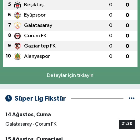
5
Beşiktaş
0
0
6
Eyüpspor
0
0
7
Galatasaray
0
0
8
Çorum FK
0
0
9
Gaziantep FK
0
0
10
Alanyaspor
0
0
Detaylar için tıklayın
Süper Lig Fikstür
14 Ağustos, Cuma
Galatasaray - Çorum FK
21:30
15 Ağustos, Cumartesi