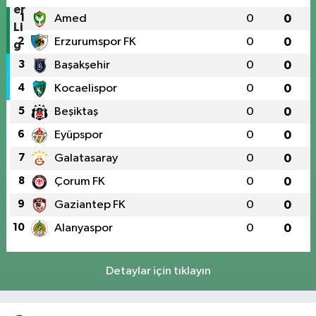
1
Amed
0
0
2
Erzurumspor FK
0
0
3
Başakşehir
0
0
4
Kocaelispor
0
0
5
Beşiktaş
0
0
6
Eyüpspor
0
0
7
Galatasaray
0
0
8
Çorum FK
0
0
9
Gaziantep FK
0
0
10
Alanyaspor
0
0
Detaylar için tıklayın