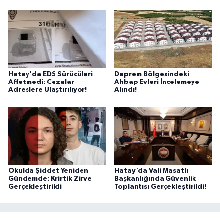
Hatay'da EDS Sürücüleri
Deprem Bölgesindeki
Affetmedi: Cezalar
Ahbap Evleri İncelemeye
Adreslere Ulaştırılıyor!
Alındı!
Okulda Şiddet Yeniden
Hatay'da Vali Masatlı
Gündemde: Krirtik Zirve
Başkanlığında Güvenlik
Gerçekleştirildi
Toplantısı Gerçekleştirildi!