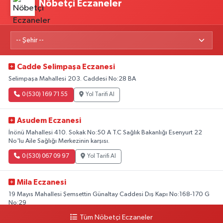
Nöbetçi Eczaneler
Cadde Selimpaşa Eczanesi
Selimpaşa Mahallesi 203. Caddesi No:28 BA
0 (530) 169 71 55
Yol Tarifi Al
Asudem Eczanesi
İnönü Mahallesi 410. Sokak No:50 A T.C Sağlık Bakanlığı Esenyurt 22
No'lu Aile Sağlığı Merkezinin karşısı.
0 (530) 067 09 97
Yol Tarifi Al
Mila Eczanesi
19 Mayıs Mahallesi Şemsettin Günaltay Caddesi Dış Kapı No:168-170 G
No:29
Tüm Nöbetçi Eczaneler
0 (216) 514 23 73
Yol Tarifi Al