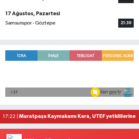
17 Ağustos, Pazartesi
Samsunspor - Göztepe
21:30
Bakan Kurum: Asrın inşa seferberliğindeki hızım
17:41 |
Bolu Dağı Tüneli'nde araç yangını nedeniyle An
17:40 |
Hatay Konut Belirleme Kurası ve Antakya Arasta 
17:24 |
Muratpaşa Kaymakamı Kara, UTEF yetkililerine t
17:22 |
Türkiye'nin özgün havacılık motoru geliştirme ye
17:44 |