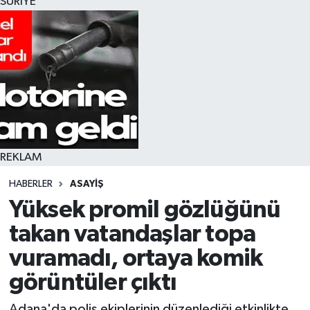
SURİYE
REKLAM
HABERLER
ASAYIŞ
Yüksek promil gözlüğünü
takan vatandaşlar topa
vuramadı, ortaya komik
görüntüler çıktı
Adana'da polis ekiplerinin düzenlediği etkinlikte