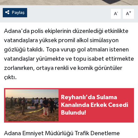
Paylaş
-
+
A
A
Adana'da polis ekiplerinin düzenlediği etkinlikte
vatandaşlara yüksek promil alkol simülasyon
gözlüğü takıldı. Topa vurup gol atmaları istenen
vatandaşlar yürümekte ve topu isabet ettirmekte
zorlanırken, ortaya renkli ve komik görüntüler
çıktı.
Reyhanlı'da Sulama
Kanalında Erkek Cesedi
Bulundu!
Adana Emniyet Müdürlüğü Trafik Denetleme