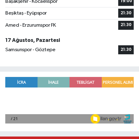
Başakşehir - Kocaelispor
19:00
Beşiktaş - Eyüpspor
21:30
Amed - Erzurumspor FK
21:30
17 Ağustos, Pazartesi
Samsunspor - Göztepe
21:30
Adana'da helikopter destekli 'huzur ve güven' 
01:06 |
Mersin'de uyuşturucu operasyonunda 190 gram e
00:39 |
Adana'da silahlı saldırıda 3 kişi yaralandı
00:05 |
Fransa'dan iade edilen tarihi eserler Şam Kalesi
23:59 |