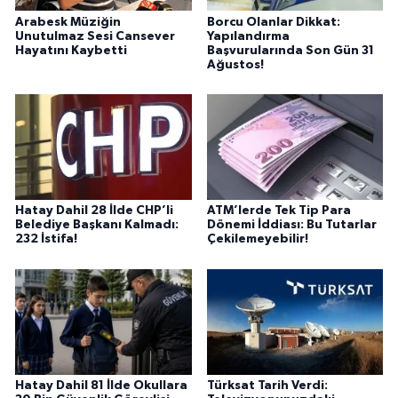
Arabesk Müziğin
Borcu Olanlar Dikkat:
Unutulmaz Sesi Cansever
Yapılandırma
Hayatını Kaybetti
Başvurularında Son Gün 31
Ağustos!
Hatay Dahil 28 İlde CHP’li
ATM’lerde Tek Tip Para
Belediye Başkanı Kalmadı:
Dönemi İddiası: Bu Tutarlar
232 İstifa!
Çekilemeyebilir!
Hatay Dahil 81 İlde Okullara
Türksat Tarih Verdi: