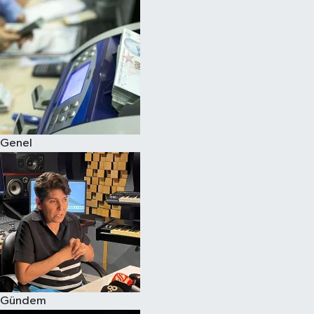
Spor
Teknoloji
Yaşam
Genel
Gündem