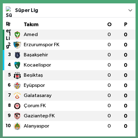
Süper Lig
#
Takım
O
P
1
Amed
0
0
2
Erzurumspor FK
0
0
3
Başakşehir
0
0
4
Kocaelispor
0
0
5
Beşiktaş
0
0
6
Eyüpspor
0
0
7
Galatasaray
0
0
8
Çorum FK
0
0
9
Gaziantep FK
0
0
10
Alanyaspor
0
0