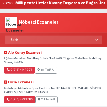
Milli pentatletler Kıvanç Taşyaran ve Buğra Üna
23:58 |
Nöbetçi Eczaneler
Alp Koray Eczanesi
Eğitim Mahallesi Nahitbey Sokak No:47-49 C Eğitim Mahallesi, Nahitbey
Sokak, 47-49c
0 (216) 414 19 74
Yol Tarifi Al
Dicle Eczanesi
Karlıktepe Mahallesi Spor Caddesi No:8 B KARLIKTEPE MAHALLESİ SPOR
CADDESİ,ESKİ STADYUM KARŞISI
0 (216) 473 37 80
Yol Tarifi Al