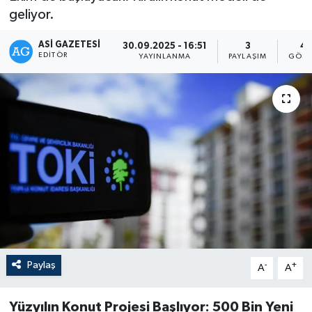
geliyor.
ASI GAZETESI
30.09.2025 - 16:51
3
41
EDITÖR
YAYINLANMA
PAYLAŞIM
GÖST
Paylaş
-
+
A
A
Yüzyılın Konut Projesi Başlıyor: 500 Bin Yeni