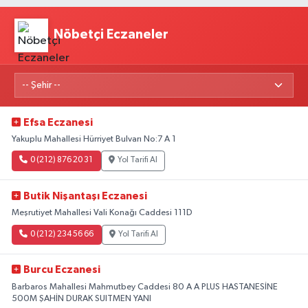
Nöbetçi Eczaneler
Efsa Eczanesi
Yakuplu Mahallesi Hürriyet Bulvarı No:7 A 1
0 (212) 876 20 31
Yol Tarifi Al
Butik Nişantaşı Eczanesi
Meşrutiyet Mahallesi Vali Konağı Caddesi 111D
0 (212) 234 56 66
Yol Tarifi Al
Burcu Eczanesi
Barbaros Mahallesi Mahmutbey Caddesi 80 A A PLUS HASTANESİNE
500M ŞAHİN DURAK SUITMEN YANI