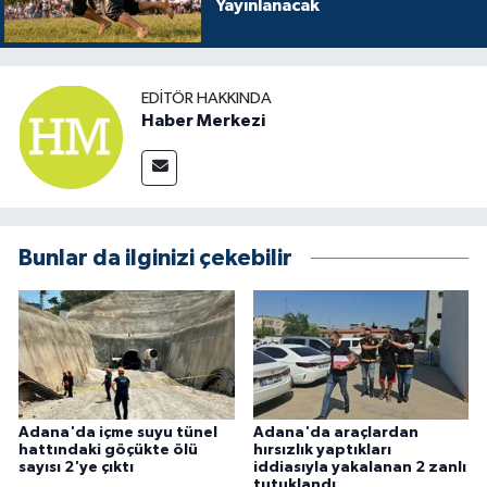
Yayınlanacak
EDITÖR HAKKINDA
Haber Merkezi
Bunlar da ilginizi çekebilir
Adana'da içme suyu tünel
Adana'da araçlardan
hattındaki göçükte ölü
hırsızlık yaptıkları
sayısı 2'ye çıktı
iddiasıyla yakalanan 2 zanlı
tutuklandı