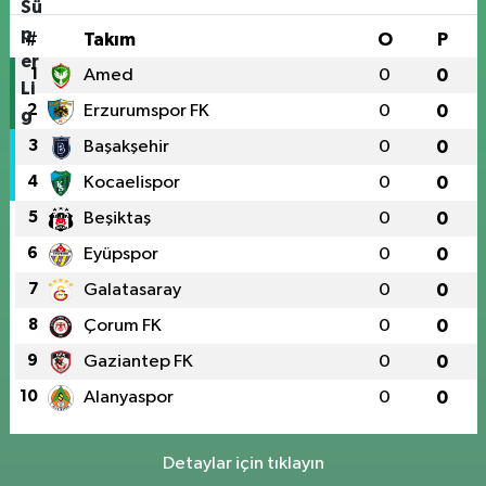
#
Takım
O
P
1
Amed
0
0
2
Erzurumspor FK
0
0
3
Başakşehir
0
0
4
Kocaelispor
0
0
5
Beşiktaş
0
0
6
Eyüpspor
0
0
7
Galatasaray
0
0
8
Çorum FK
0
0
9
Gaziantep FK
0
0
10
Alanyaspor
0
0
Detaylar için tıklayın