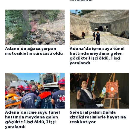
Adana'da ağaca çarpan
Adana'da içme suyu tünel
motosikletin sürücüsü öldü
hattında meydana gelen
göçükte 1 işçi öldü, 1 işçi
yaralandı
Adana'da içme suyu tünel
Serebral palsili Damla
hattında meydana gelen
çizdiği resimlerle hayatına
göçükte 1 işçi öldü, 1 işçi
renk katıyor
yaralandı