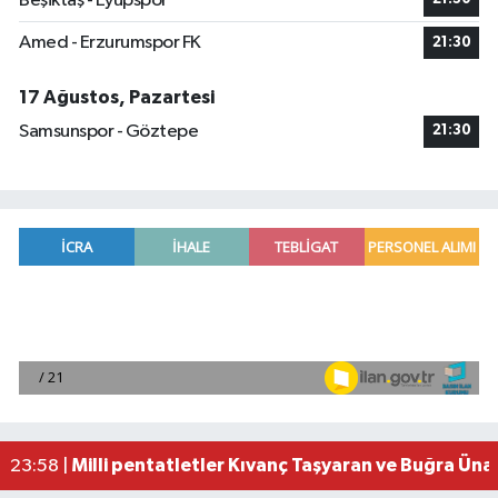
Beşiktaş - Eyüpspor
Amed - Erzurumspor FK
21:30
17 Ağustos, Pazartesi
Samsunspor - Göztepe
21:30
Adana'da helikopter destekli 'huzur ve güven' 
01:06 |
Mersin'de uyuşturucu operasyonunda 190 gram e
00:39 |
Adana'da silahlı saldırıda 3 kişi yaralandı
00:05 |
Fransa'dan iade edilen tarihi eserler Şam Kalesi
23:59 |
Milli pentatletler Kıvanç Taşyaran ve Buğra Üna
23:58 |