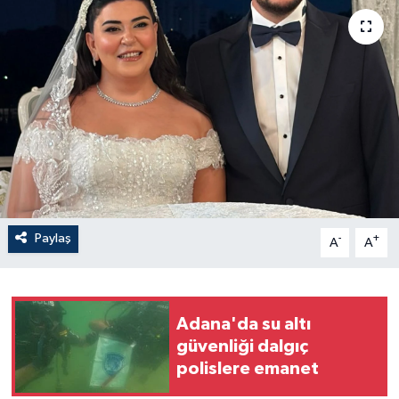
Paylaş
-
+
A
A
Adana'da su altı
güvenliği dalgıç
polislere emanet