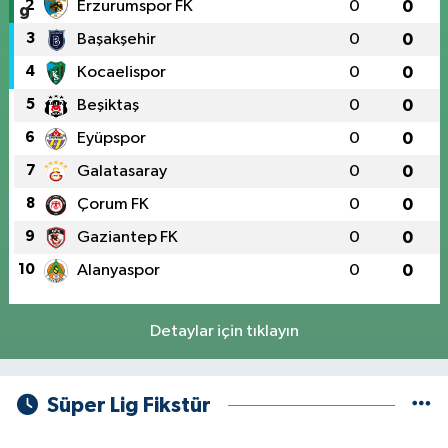
2
Erzurumspor FK
0
0
3
Başakşehir
0
0
4
Kocaelispor
0
0
5
Beşiktaş
0
0
6
Eyüpspor
0
0
7
Galatasaray
0
0
8
Çorum FK
0
0
9
Gaziantep FK
0
0
10
Alanyaspor
0
0
Detaylar için tıklayın
Süper Lig Fikstür