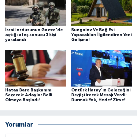
İsrail ordusunun Gazze'de
Bungalov Ve Bağ Evi
açtığı ateş sonucu 3 kişi
Yapacakları İlgilendiren Yeni
yaralandı
Gelişme!
Hatay Baro Başkanını
Öntürk Hatay’ın Geleceğini
Seçecek: Adaylar Belli
Değiştirecek Mesajı Verdi:
Olmaya Başladı!
Durmak Yok, Hedef Zirve!
Yorumlar