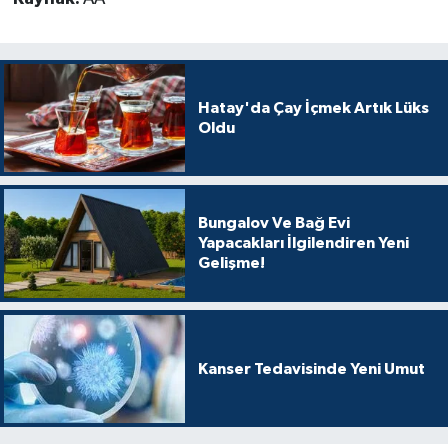
Hatay'da Çay İçmek Artık Lüks
Oldu
Bungalov Ve Bağ Evi
Yapacakları İlgilendiren Yeni
Gelişme!
Kanser Tedavisinde Yeni Umut