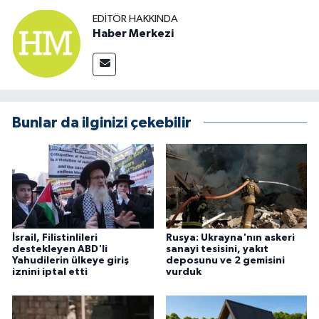
EDITÖR HAKKINDA
Haber Merkezi
Bunlar da ilginizi çekebilir
İsrail, Filistinlileri
Rusya: Ukrayna'nın askeri
destekleyen ABD'li
sanayi tesisini, yakıt
Yahudilerin ülkeye giriş
deposunu ve 2 gemisini
iznini iptal etti
vurduk