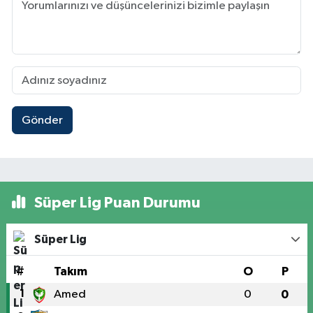
Gönder
Süper Lig Puan Durumu
Süper Lig
#
Takım
O
P
1
Amed
0
0