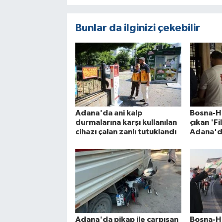
Bunlar da ilginizi çekebilir
Adana'da ani kalp
Bosna-H
durmalarına karşı kullanılan
çıkan 'Fi
cihazı çalan zanlı tutuklandı
Adana'da
Adana'da pikap ile çarpışan
Bosna-H