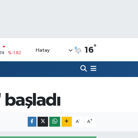
°
16
Hatay
20
%0.02
90
%0.19
N
80
%0.18
09000
%0.19
 başladı
0
,00
%0
N
74
%-1.82
-
+
A
A