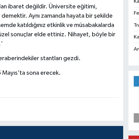
Ka
an ibaret değildir. Üniversite eğitimi,
Fe
ler demektir. Aynı zamanda hayata bir şekilde
emde katıldığınız etkinlik ve müsabakalarda
Tr
üzel sonuçlar elde ettiniz. Nihayet, böyle bir
Ka
.'
An
raberindekiler stantları gezdi.
 15 Mayıs'ta sona erecek.