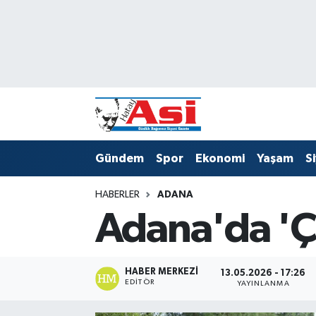
Asayiş
Nöbetçi Eczaneler
Dünya
Hava Durumu
Eğitim
Namaz Vakitleri
Gündem
Spor
Ekonomi
Yaşam
S
Ekonomi
Trafik Durumu
HABERLER
ADANA
Gündem
Süper Lig Puan Durumu ve Fikstür
Adana'da 'Ç
Magazin
Tüm Manşetler
Sağlık
Son Dakika Haberleri
HABER MERKEZI
13.05.2026 - 17:26
EDITÖR
YAYINLANMA
Siyaset
Haber Arşivi