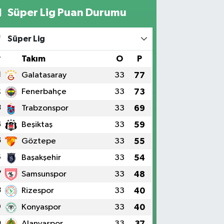
Süper Lig Puan Durumu
Süper Lig
#
Takım
O
P
1
Galatasaray
33
77
2
Fenerbahçe
33
73
3
Trabzonspor
33
69
4
Beşiktaş
33
59
5
Göztepe
33
55
6
Başakşehir
33
54
7
Samsunspor
33
48
8
Rizespor
33
40
9
Konyaspor
33
40
0
Alanyaspor
33
37