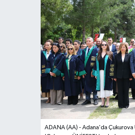
Spor
Teknoloji
Yaşam
ADANA (AA) - Adana'da Çukurova Ün