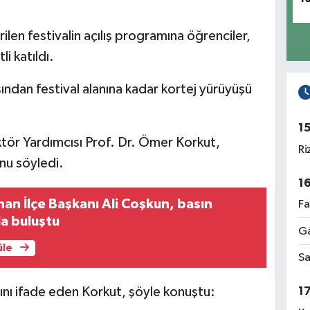
len festivalin açılış programına öğrenciler,
i katıldı.
ından festival alanına kadar kortej yürüyüşü
1
ktör Yardımcısı Prof. Dr. Ömer Korkut,
Ri
unu söyledi.
1
han İlçe Başkanı Ali Coşkun, basın
Fa
a buluştu
Ga
üle
Sa
ığını ifade eden Korkut, şöyle konuştu:
1