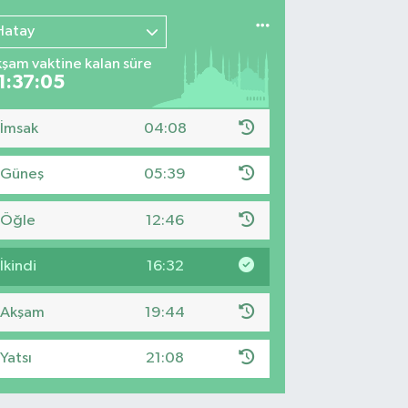
Hatay
şam vaktine kalan süre
1:37:04
İmsak
04:08
Güneş
05:39
Öğle
12:46
İkindi
16:32
Akşam
19:44
Yatsı
21:08