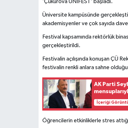
'Çukurova ÜNİFEST' başladı.
Üniversite kampüsünde gerçekleştiri
akademisyenler ve çok sayıda davetl
Festival kapsamında rektörlük binas
gerçekleştirildi.
Festivalin açılışında konuşan ÇÜ Re
festivalin renkli anlara sahne olduğ
AK Parti Sey
mensuplarıyl
İçeriği Görünt
Öğrencilerin etkinliklerle stres att