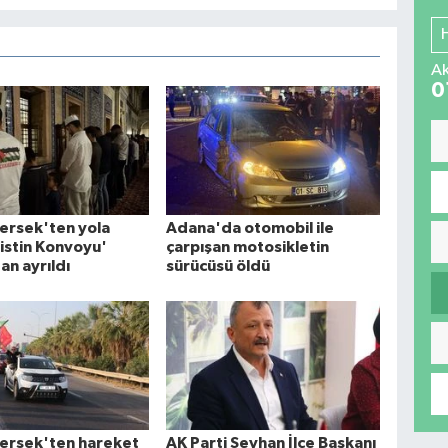
Ak
0
ersek'ten yola
Adana'da otomobil ile
listin Konvoyu'
çarpışan motosikletin
n ayrıldı
sürücüsü öldü
ersek'ten hareket
AK Parti Seyhan İlçe Başkanı