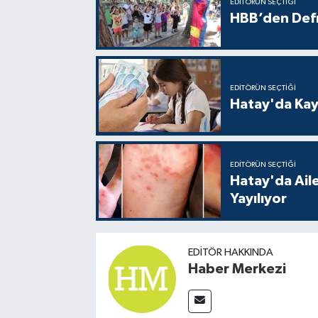
EDITÖRÜN SEÇTIĞI
HBB’den Defn
EDITÖRÜN SEÇTIĞI
Hatay'da Kayı
EDITÖRÜN SEÇTIĞI
Hatay'da Aile
Yayılıyor
EDITÖR HAKKINDA
Haber Merkezi