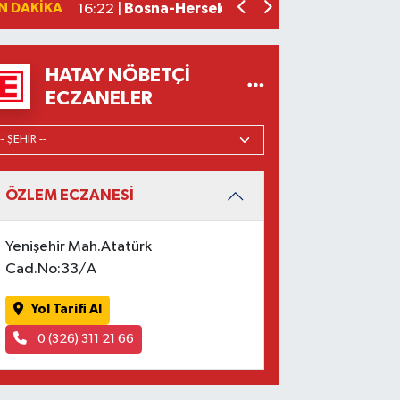
N DAKIKA
Bosna-Hersek'ten yola çıkan 'Filistin
16:22 |
HATAY NÖBETÇI
ECZANELER
ÖZLEM ECZANESİ
Yenişehir Mah.Atatürk
Cad.No:33/A
Yol Tarifi Al
0 (326) 311 21 66