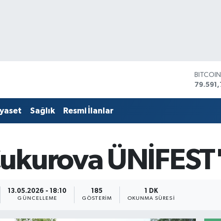
DOLAR
45,436
EURO
53,386
iyaset
Sağlık
Resmi İlanlar
STERLİ
61,603
G.ALTIN
6862,
ukurova ÜNİFEST'
BİST10
14.598
BITCOI
79.591,
13.05.2026 - 18:10
185
1 DK
GÜNCELLEME
GÖSTERIM
OKUNMA SÜRESI