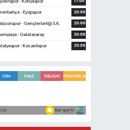
yserispor - Konyaspor
17:00
nerbahçe - Eyüpspor
20:00
abzonspor - Gençlerbirliği S.K.
20:00
sımpaşa - Galatasaray
20:00
talyaspor - Kocaelispor
20:00
Osmaniye'de huzur toplantısı düzenl
16:58 |
Adana'da ani kalp durmalarına karşı ku
16:48 |
Dörtyol'da Korkutan Yangın: Araçlar
16:42 |
Erdemli ilçesinde park halindeki cipte
16:40 |