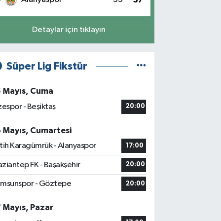
Detaylar için tıklayın
Süper Lig Fikstür
5 Mayıs, Cuma
zespor - Beşiktaş
20:00
6 Mayıs, Cumartesi
tih Karagümrük - Alanyaspor
17:00
ziantep FK - Başakşehir
20:00
msunspor - Göztepe
20:00
7 Mayıs, Pazar