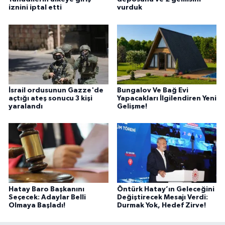
iznini iptal etti
vurduk
İsrail ordusunun Gazze'de
Bungalov Ve Bağ Evi
açtığı ateş sonucu 3 kişi
Yapacakları İlgilendiren Yeni
yaralandı
Gelişme!
Hatay Baro Başkanını
Öntürk Hatay’ın Geleceğini
Seçecek: Adaylar Belli
Değiştirecek Mesajı Verdi:
Olmaya Başladı!
Durmak Yok, Hedef Zirve!