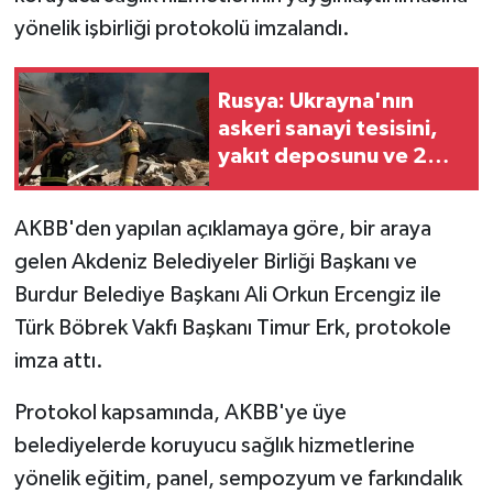
yönelik işbirliği protokolü imzalandı.
Rusya: Ukrayna'nın
askeri sanayi tesisini,
yakıt deposunu ve 2
gemisini vurduk
AKBB'den yapılan açıklamaya göre, bir araya
gelen Akdeniz Belediyeler Birliği Başkanı ve
Burdur Belediye Başkanı Ali Orkun Ercengiz ile
Türk Böbrek Vakfı Başkanı Timur Erk, protokole
imza attı.
Protokol kapsamında, AKBB'ye üye
belediyelerde koruyucu sağlık hizmetlerine
yönelik eğitim, panel, sempozyum ve farkındalık