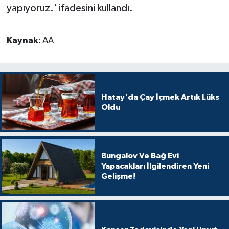
yapıyoruz.' ifadesini kullandı.
Kaynak:
AA
Hatay'da Çay İçmek Artık Lüks
Oldu
Bungalov Ve Bağ Evi
Yapacakları İlgilendiren Yeni
Gelişme!