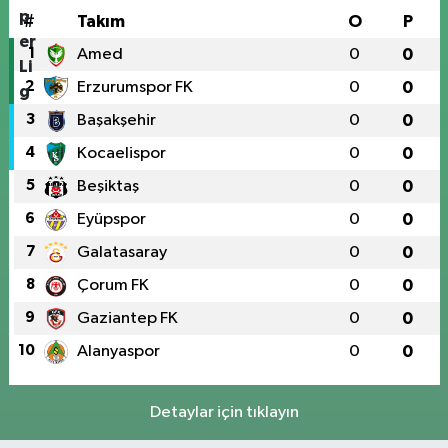
#
Takım
O
P
1
Amed
0
0
2
Erzurumspor FK
0
0
3
Başakşehir
0
0
4
Kocaelispor
0
0
5
Beşiktaş
0
0
6
Eyüpspor
0
0
7
Galatasaray
0
0
8
Çorum FK
0
0
9
Gaziantep FK
0
0
10
Alanyaspor
0
0
Detaylar için tıklayın