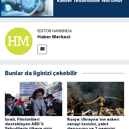
Kanser Tedavisinde Yeni Umut
EDITÖR HAKKINDA
Haber Merkezi
Bunlar da ilginizi çekebilir
İsrail, Filistinlileri
Rusya: Ukrayna'nın askeri
destekleyen ABD'li
sanayi tesisini, yakıt
Yahudilerin ülkeye giriş
deposunu ve 2 gemisini