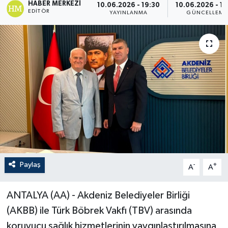
HABER MERKEZI
10.06.2026 - 19:30
10.06.2026 - 19
EDITÖR
YAYINLANMA
GÜNCELLEME
Paylaş
-
+
A
A
ANTALYA (AA) - Akdeniz Belediyeler Birliği
(AKBB) ile Türk Böbrek Vakfı (TBV) arasında
koruyucu sağlık hizmetlerinin yaygınlaştırılmasına