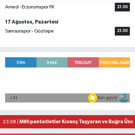
Amed - Erzurumspor FK
21:30
17 Ağustos, Pazartesi
Samsunspor - Göztepe
21:30
Adana'da helikopter destekli 'huzur ve güven' 
01:06 |
Mersin'de uyuşturucu operasyonunda 190 gram e
00:39 |
Adana'da silahlı saldırıda 3 kişi yaralandı
00:05 |
Fransa'dan iade edilen tarihi eserler Şam Kalesi
23:59 |
Milli pentatletler Kıvanç Taşyaran ve Buğra Üna
23:58 |