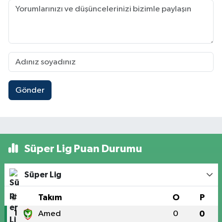
Gönder
Süper Lig Puan Durumu
Süper Lig
#
Takım
O
P
1
Amed
0
0