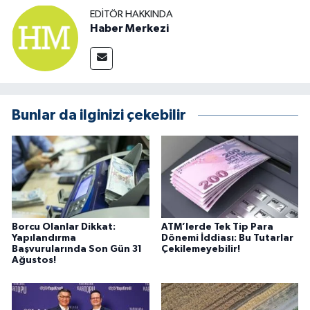
EDITÖR HAKKINDA
Haber Merkezi
Bunlar da ilginizi çekebilir
Borcu Olanlar Dikkat:
ATM’lerde Tek Tip Para
Yapılandırma
Dönemi İddiası: Bu Tutarlar
Başvurularında Son Gün 31
Çekilemeyebilir!
Ağustos!