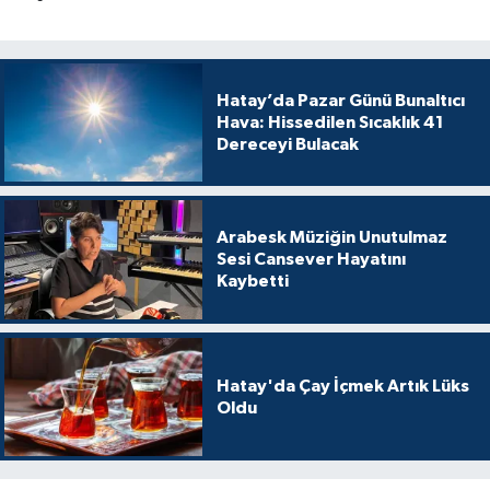
Hatay’da Pazar Günü Bunaltıcı
Hava: Hissedilen Sıcaklık 41
Dereceyi Bulacak
Arabesk Müziğin Unutulmaz
Sesi Cansever Hayatını
Kaybetti
Hatay'da Çay İçmek Artık Lüks
Oldu