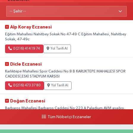
Alp Koray Eczanesi
Eğitim Mahallesi Nahitbey Sokak No:47-49 C Eğitim Mahallesi, Nahitbey
Sokak, 47-49c
0 (216) 414 19 74
Yol Tarifi Al
Dicle Eczanesi
Karlıktepe Mahallesi Spor Caddesi No:8 B KARLIKTEPE MAHALLESİ SPOR
CADDESİ,ESKİ STADYUM KARŞISI
0 (216) 473 37 80
Yol Tarifi Al
Doğan Eczanesi
Barbaros Mahallesi Barbaros Caddesi No:223 A Paladium AVM aşağısı,
Mersinli Ciğerci Apo ve 32. Noter arası
Tüm Nöbetçi Eczaneler
0 (216) 315 64 48
Yol Tarifi Al