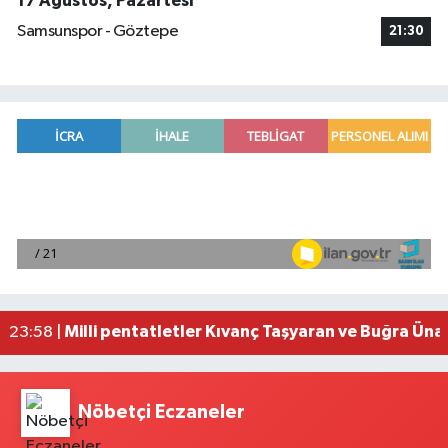
17 Ağustos, Pazartesi
Samsunspor - Göztepe
21:30
Adana'da helikopter destekli 'huzur ve güven' 
01:06 |
Mersin'de uyuşturucu operasyonunda 190 gram e
00:39 |
Adana'da silahlı saldırıda 3 kişi yaralandı
00:05 |
Fransa'dan iade edilen tarihi eserler Şam Kalesi
23:59 |
Milli pentatletler Kıvanç Taşyaran ve Buğra Üna
23:58 |
Nöbetçi Eczaneler