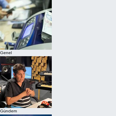
Spor
Teknoloji
Yaşam
Genel
Gündem