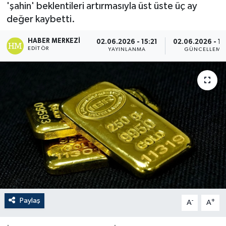
'şahin' beklentileri artırmasıyla üst üste üç ay
değer kaybetti.
HABER MERKEZI
02.06.2026 - 15:21
02.06.2026 - 15
EDITÖR
YAYINLANMA
GÜNCELLEME
Paylaş
-
+
A
A