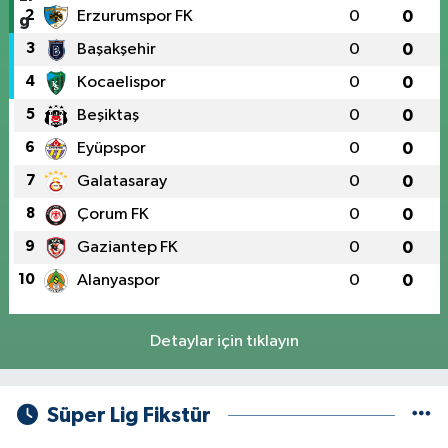
2
Erzurumspor FK
0
0
3
Başakşehir
0
0
4
Kocaelispor
0
0
5
Beşiktaş
0
0
6
Eyüpspor
0
0
7
Galatasaray
0
0
8
Çorum FK
0
0
9
Gaziantep FK
0
0
10
Alanyaspor
0
0
Detaylar için tıklayın
Süper Lig Fikstür