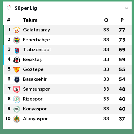
Süper Lig
#
Takım
O
P
1
Galatasaray
33
77
2
Fenerbahçe
33
73
3
Trabzonspor
33
69
4
Beşiktaş
33
59
5
Göztepe
33
55
6
Başakşehir
33
54
7
Samsunspor
33
48
8
Rizespor
33
40
9
Konyaspor
33
40
10
Alanyaspor
33
37