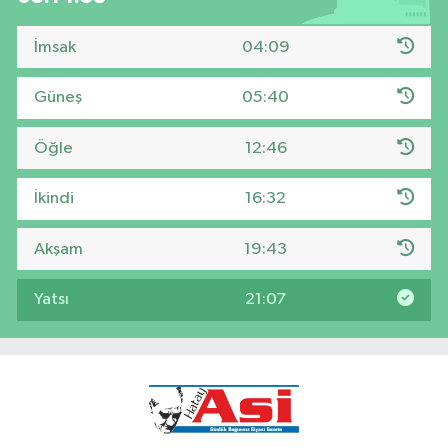
İmsak
04:09
Güneş
05:40
Öğle
12:46
İkindi
16:32
Akşam
19:43
Yatsı
21:07