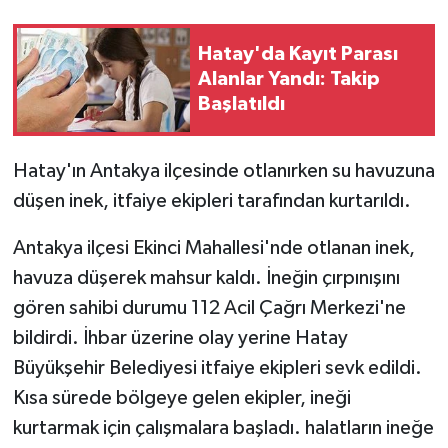
Hatay'da Kayıt Parası
Alanlar Yandı: Takip
Başlatıldı
Hatay'ın Antakya ilçesinde otlanırken su havuzuna
düşen inek, itfaiye ekipleri tarafından kurtarıldı.
Antakya ilçesi Ekinci Mahallesi'nde otlanan inek,
havuza düşerek mahsur kaldı. İneğin çırpınışını
gören sahibi durumu 112 Acil Çağrı Merkezi'ne
bildirdi. İhbar üzerine olay yerine Hatay
Büyükşehir Belediyesi itfaiye ekipleri sevk edildi.
Kısa sürede bölgeye gelen ekipler, ineği
kurtarmak için çalışmalara başladı. halatların ineğe