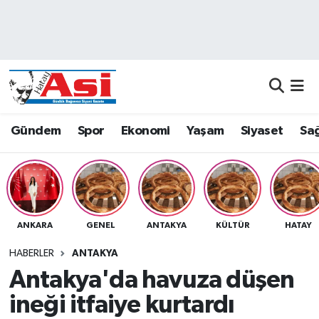
Asayiş
Nöbetçi Eczaneler
Dünya
Hava Durumu
Eğitim
Namaz Vakitleri
Gündem
Spor
Ekonomi
Yaşam
Siyaset
Sağ
Ekonomi
Trafik Durumu
Gündem
Süper Lig Puan Durumu ve Fikstür
ANKARA
GENEL
ANTAKYA
KÜLTÜR
HATAY
Magazin
Tüm Manşetler
HABERLER
ANTAKYA
Sağlık
Son Dakika Haberleri
Antakya'da havuza düşen
ineği itfaiye kurtardı
Siyaset
Haber Arşivi