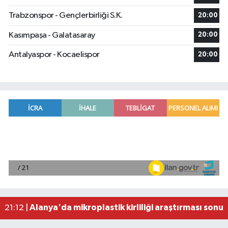
Trabzonspor - Gençlerbirliği S.K.
20:00
Kasımpaşa - Galatasaray
20:00
Antalyaspor - Kocaelispor
20:00
Manavgat'ta kuyuya düşen çocuk itfaiye ekipleri
23:57 |
2026 Air Badminton Türkiye Şampiyonası, Ala
22:44 |
Cumhurbaşkanı Erdoğan, yarın Suudi Arabistan'a
22:31 |
Beşiktaş Çekya'dan İstanbul'a avantajlı dönüyo
22:31 |
Alanya'da mikroplastik kirliliği araştırması sonuç
21:12 |