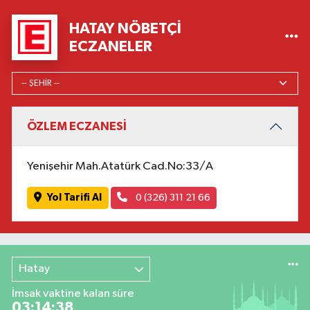
HATAY NÖBETÇI
ECZANELER
ÖZLEM ECZANESİ
Yenişehir Mah.Atatürk Cad.No:33/A
Yol Tarifi Al
0 (326) 311 21 66
Hatay
İmsak vaktine kalan süre
03:14:37