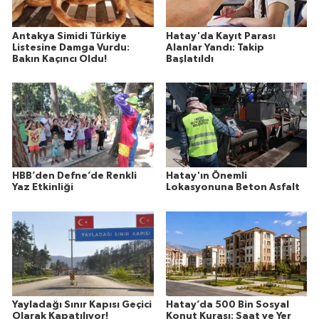
Antakya Simidi Türkiye
Hatay'da Kayıt Parası
Listesine Damga Vurdu:
Alanlar Yandı: Takip
Bakın Kaçıncı Oldu!
Başlatıldı
HBB’den Defne’de Renkli
Hatay'ın Önemli
Yaz Etkinliği
Lokasyonuna Beton Asfalt
Yayladağı Sınır Kapısı Geçici
Hatay’da 500 Bin Sosyal
Olarak Kapatılıyor!
Konut Kurası: Saat ve Yer