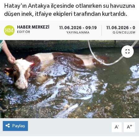
Hatay'ın Antakya ilçesinde otlanırken su havuzuna
Spor
düşen inek, itfaiye ekipleri tarafından kurtarıldı.
Teknoloji
HABER MERKEZI
11.06.2026 - 09:19
11.06.2026 - 09
EDITÖR
YAYINLANMA
GÜNCELLEME
Yaşam
Paylaş
-
+
A
A