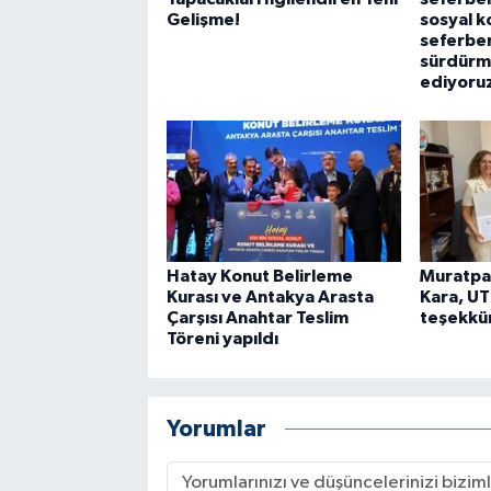
Gelişme!
sosyal k
seferber
sürdür
ediyoru
Hatay Konut Belirleme
Muratpa
Kurası ve Antakya Arasta
Kara, UT
Çarşısı Anahtar Teslim
teşekkür
Töreni yapıldı
Yorumlar