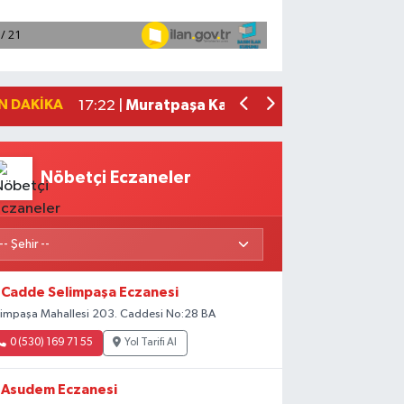
Türkiye'nin özgün havacılık motoru gel
17:44 |
Bakan Kurum: Asrın inşa seferberliğin
17:41 |
Bolu Dağı Tüneli'nde araç yangını ned
17:40 |
Hatay Konut Belirleme Kurası ve Antak
17:24 |
N DAKIKA
Muratpaşa Kaymakamı Kara, UTEF yetkil
17:22 |
Nöbetçi Eczaneler
Cadde Selimpaşa Eczanesi
limpaşa Mahallesi 203. Caddesi No:28 BA
0 (530) 169 71 55
Yol Tarifi Al
Asudem Eczanesi