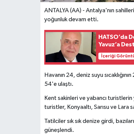
ANTALYA (AA) - Antalya'nın sahille
yoğunluk devam etti.
HATSO’da De
Yavuz’a Des
İçeriği Görünt
Havanın 24, deniz suyu sıcaklığını
54'e ulaştı.
Kent sakinleri ve yabancı turistlerin 
turistler, Konyaaltı, Sarısu ve Lara 
Tatilciler sık sık denize girdi, bazı
güneşlendi.