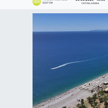
EDITÖR
YAYINLANMA
Spor
Teknoloji
Yaşam