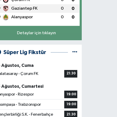
9
Gaziantep FK
0
0
0
Alanyaspor
0
0
Detaylar için tıklayın
Süper Lig Fikstür
4 Ağustos, Cuma
latasaray - Çorum FK
21:30
5 Ağustos, Cumartesi
nyaspor - Rizespor
19:00
sımpaşa - Trabzonspor
19:00
nçlerbirliği S.K. - Fenerbahçe
21:30