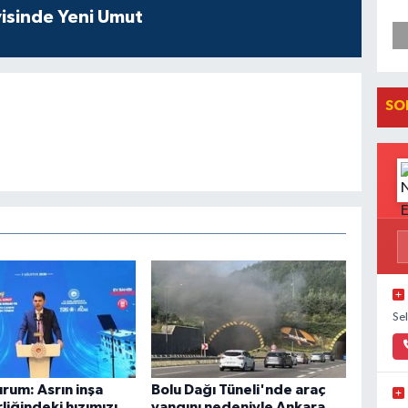
isinde Yeni Umut
SO
Se
rum: Asrın inşa
Bolu Dağı Tüneli'nde araç
liğindeki hızımızı,
yangını nedeniyle Ankara