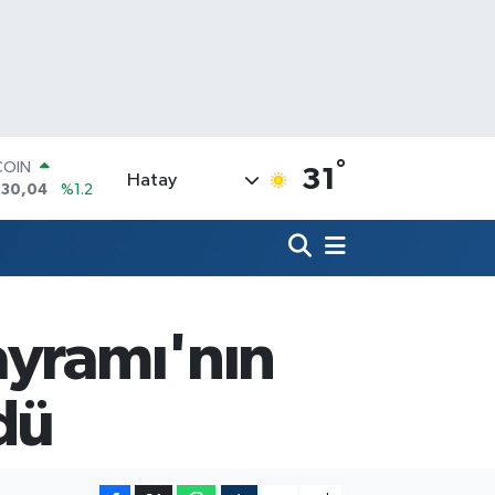
°
LAR
31
Hatay
7069
%0.17
RO
0265
%0.01
RLİN
1897
%0.02
M ALTIN
8.49
%2.12
ayramı'nın
T100
887
%64
COIN
dü
130,04
%1.2