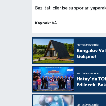
Bazı tatilciler ise su sporları yapara
Kaynak:
AA
EDITÖRÜN SEÇTIĞI
Bungalov Ve B
Gelişme!
EDITÖRÜN SEÇTIĞI
Hatay'da TOK
Edilecek: Bak
EDITÖRÜN SEÇTIĞI