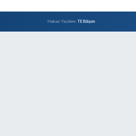
Çengelköy Meydan Eczanesi
ngelköy Mahallesi Kaldırım Caddesi 60 A A3 Blok
:8 Ömer Öztürk Camii Karşısı
Haber Yazılımı:
TE Bilişim
0 (216) 755 64 23
Yol Tarifi Al
Banu Eczanesi
maniye Mahallesi Adalet Sokak 6 Osmaniye Minibüs
akları Meydanı, Çarşı girişi,Tarihi Kayıkçıoğlu Fırını
şısı
0 (212) 543 28 87
Yol Tarifi Al
Ece Eczanesi
emsettin Mahallesi Eşref Bitlis Bulvarı 40 A
şemsettin Mahallesi Eşref Bitlis Bulvarı No:40 A
ltanbeyli İstanbul Dumankaya Trend Residence
şısı
0 (533) 260 54 90
Yol Tarifi Al
Aysu Eczanesi