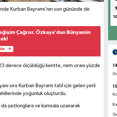
rinde Kurban Bayramı'nın son gününde de
1
ğişim Çağrısı: Özkaya’dan Bünyamin
tek!
üle
n 23 derece ölçüldüğü kentte, nem oranı yüzde
1
Ga
yanı sıra Kurban Bayramı tatil için gelen yerli
1
sahillerinde yoğunluk oluşturdu.
Ko
Ka
ları da şezlonglara ve kumsala uzanarak
Ge