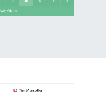
ket yakınındaki diş kliniği ile emlak ofisi arasında
lunan köşe dükkanı
Aylık Vakitler
0 (212) 813 66 13
Yol Tarifi Al
Papatya Eczanesi
troliş Mahallesi Nirengi Sokak No:11 A Hüseyin Araç
ğlık Merkezi Yanı Yavuz Selim Orta Okul Karşısı
0 (216) 755 14 15
Yol Tarifi Al
Osman Eczanesi
manağa Mahallesi Kuşdili Caddesi No:55 A
0 (216) 784 30 99
Yol Tarifi Al
Burcu Eczanesi
liefendi Mahallesi Çırpıcı Yolu B Sokak 1-B PİDEBANK
AĞISI YAKAMOZ BÜFE KARŞISI
Tüm Manşetler
0 (212) 679 28 65
Yol Tarifi Al