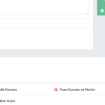
mar
bu
Pe
Sa
Os
Ve
AŞ
afik Durumu
Puan Durumu ve Fikstür
ber Arşivi