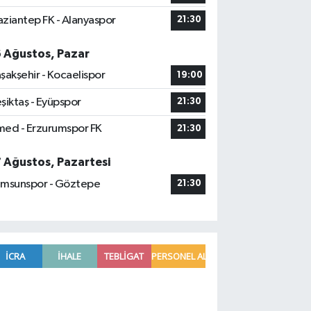
ziantep FK - Alanyaspor
21:30
6 Ağustos, Pazar
şakşehir - Kocaelispor
19:00
şiktaş - Eyüpspor
21:30
ed - Erzurumspor FK
21:30
7 Ağustos, Pazartesi
msunspor - Göztepe
21:30