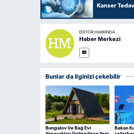
Kanser Tedav
EDITÖR HAKKINDA
Haber Merkezi
Bunlar da ilginizi çekebilir
Bungalov Ve Bağ Evi
Bakan Ku
Yapacakları İlgilendiren Yeni
seferber