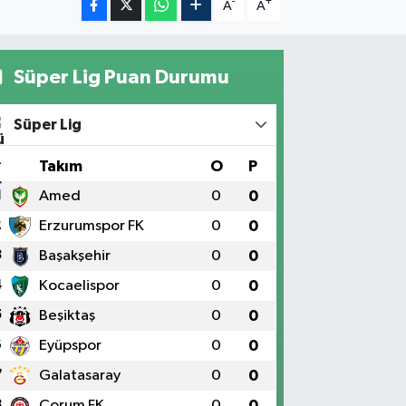
-
+
A
A
Süper Lig Puan Durumu
Süper Lig
#
Takım
O
P
1
Amed
0
0
2
Erzurumspor FK
0
0
3
Başakşehir
0
0
4
Kocaelispor
0
0
5
Beşiktaş
0
0
6
Eyüpspor
0
0
7
Galatasaray
0
0
8
Çorum FK
0
0