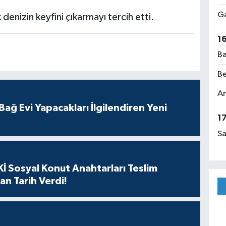
Ga
k denizin keyfini çıkarmayı tercih etti.
1
Ba
Be
Am
ağ Evi Yapacakları İlgilendiren Yeni
1
Sa
İ Sosyal Konut Anahtarları Teslim
an Tarih Verdi!