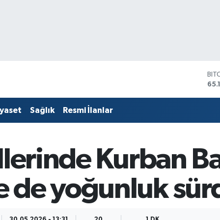
DO
47,
EU
55,
iyaset
Sağlık
Resmi İlanlar
STE
64,
GRA
661
llerinde Kurban B
BİS
13.
BIT
 de yoğunluk sür
65.
30.05.2026 - 13:31
20
1 DK