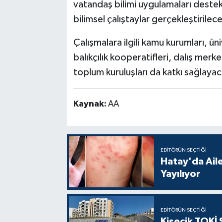
vatandaş bilimi uygulamaları destek
bilimsel çalıştaylar gerçekleştirilec
Çalışmalara ilgili kamu kurumları, üni
balıkçılık kooperatifleri, dalış merke
toplum kuruluşları da katkı sağlayac
Kaynak:
AA
EDITÖRÜN SEÇTIĞI
Hatay'da Aile
Yayılıyor
EDITÖRÜN SEÇTIĞI
Kisecik TOKİ 