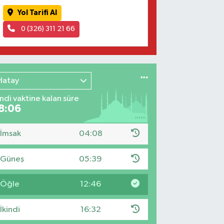
Yol Tarifi Al
0 (326) 311 21 66
Hatay
indi vaktine kalan süre
8:05
İmsak
04:08
Güneş
05:39
Öğle
12:46
İkindi
16:32