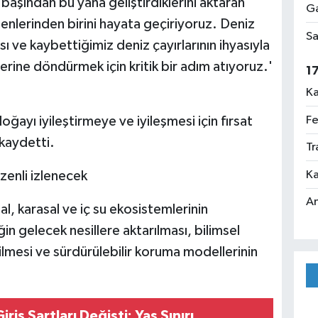
l başından bu yana geliştirdiklerini aktaran
Ga
eşenlerinden birini hayata geçiriyoruz. Deniz
Sa
ı ve kaybettiğimiz deniz çayırlarının ihyasıyla
lerine döndürmek için kritik bir adım atıyoruz.'
1
Ka
Fe
ayı iyileştirmeye ve iyileşmesi için fırsat
 kaydetti.
Tr
Ka
üzenli izlenecek
An
al, karasal ve iç su ekosistemlerinin
ğin gelecek nesillere aktarılması, bilimsel
ilmesi ve sürdürülebilir koruma modellerinin
riş Şartları Değişti: Yaş Sınırı