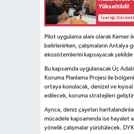
Yükseltildi!
İçeriği Görünt
Pilot uygulama alanı olarak Kemer ilç
belirlenirken, çalışmaların Antalya ge
ekosistemlerini kapsayacak şekilde 
Bu kapsamda uygulanacak Üç Adala
Koruma Planlama Projesi ile bölgenin 
ortaya konulacak, denizel ve kıyısal
edilecek, koruma stratejileri gelişti
Ayrıca, deniz çayırları haritalandırı
mücadele kapsamında ise hayalet ağla
yönelik çalışmalar yürütülecek. DYKD