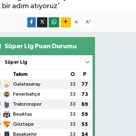
k bir adım atıyoruz'
-
+
A
A
Süper Lig Puan Durumu
Süper Lig
#
Takım
O
P
1
Galatasaray
33
77
2
Fenerbahçe
33
73
3
Trabzonspor
33
69
4
Beşiktaş
33
59
5
Göztepe
33
55
6
Başakşehir
33
54