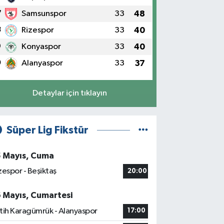
7
Samsunspor
33
48
8
Rizespor
33
40
9
Konyaspor
33
40
0
Alanyaspor
33
37
Detaylar için tıklayın
Süper Lig Fikstür
5 Mayıs, Cuma
zespor - Beşiktaş
20:00
6 Mayıs, Cumartesi
tih Karagümrük - Alanyaspor
17:00