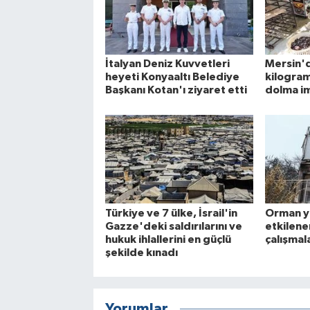
İtalyan Deniz Kuvvetleri
Mersin'd
heyeti Konyaaltı Belediye
kilogra
Başkanı Kotan'ı ziyaret etti
dolma im
Türkiye ve 7 ülke, İsrail'in
Orman y
Gazze'deki saldırılarını ve
etkilene
hukuk ihlallerini en güçlü
çalışmal
şekilde kınadı
Yorumlar