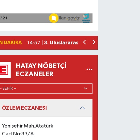
İtalyan Deniz Kuvvetleri heyeti Konyaal
15:36 |
Kisecik TOKİ Sakinlerinin Beklediği Ha
15:14 |
Arzum ve Metro Türkiye'den kahvesev
15:02 |
Mersin'de ele geçirilen 200 kilogram 
15:02 |
N DAKIKA
3. Uluslararası Kahramanmaraş Bisikle
14:57 |
HATAY NÖBETÇI
ECZANELER
ÖZLEM ECZANESİ
Yenişehir Mah.Atatürk
Cad.No:33/A