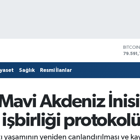
DOLAR
45,436
EURO
53,386
iyaset
Sağlık
Resmi İlanlar
STERLİ
61,603
G.ALTIN
6862,
Mavi Akdeniz İnisiy
BİST10
14.598
BITCOI
şbirliği protokol
79.591,
altı yaşamının yeniden canlandırılması ve ka