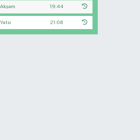
Akşam
19:44
Yatsı
21:08