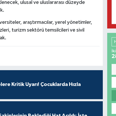
lenecek, ulusal ve uluslararası düzeyde
ek.
versiteler, araştırmacılar, yerel yönetimler,
zleri, turizm sektörü temsilcileri ve sivil
ak.
İk
2
lere Kritik Uyarı! Çocuklarda Hızla
Sakinlerinin Beklediği Hat Açıldı: İşte