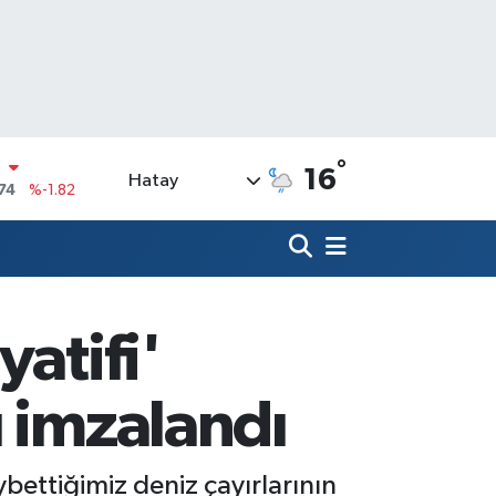
°
16
Hatay
20
%0.02
90
%0.19
N
80
%0.18
09000
%0.19
atifi'
0
,00
%0
N
ü imzalandı
74
%-1.82
ybettiğimiz deniz çayırlarının