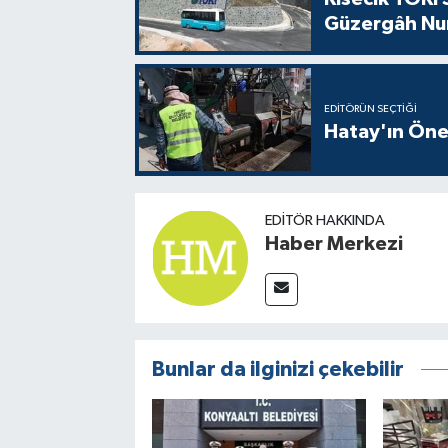
Güzergâh Nu
EDITÖRÜN SEÇTIĞI
Hatay'ın Öne
EDITÖR HAKKINDA
Haber Merkezi
Bunlar da ilginizi çekebilir