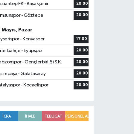
ziantep FK - Başakşehir
20:00
msunspor - Göztepe
20:00
7 Mayıs, Pazar
yserispor - Konyaspor
17:00
nerbahçe - Eyüpspor
20:00
abzonspor - Gençlerbirliği S.K.
20:00
sımpaşa - Galatasaray
20:00
talyaspor - Kocaelispor
20:00