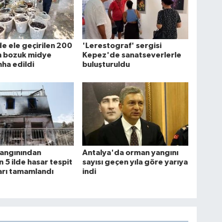
e ele geçirilen 200
'Lerestograf' sergisi
m bozuk midye
Kepez'de sanatseverlerle
ha edildi
buluşturuldu
angınından
Antalya'da orman yangını
n 5 ilde hasar tespit
sayısı geçen yıla göre yarıya
arı tamamlandı
indi