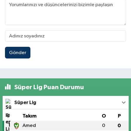
Gönder
Süper Lig Puan Durumu
Süper Lig
#
Takım
O
P
1
Amed
0
0