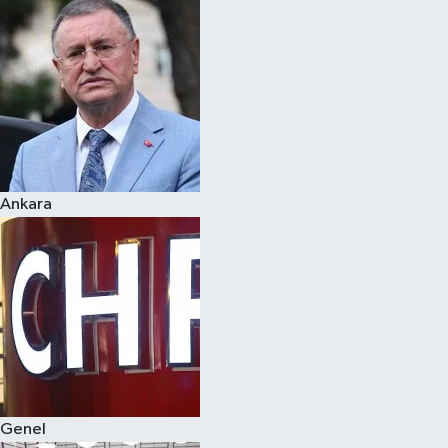
Spor
Teknoloji
Yaşam
Ankara
Genel