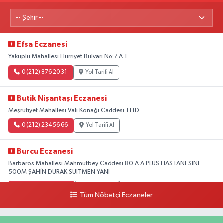
Efsa Eczanesi
Yakuplu Mahallesi Hürriyet Bulvarı No:7 A 1
0 (212) 876 20 31
Yol Tarifi Al
Butik Nişantaşı Eczanesi
Meşrutiyet Mahallesi Vali Konağı Caddesi 111D
0 (212) 234 56 66
Yol Tarifi Al
Burcu Eczanesi
Barbaros Mahallesi Mahmutbey Caddesi 80 A A PLUS HASTANESİNE
500M ŞAHİN DURAK SUITMEN YANI
0 (212) 552 25 29
Yol Tarifi Al
Tüm Nöbetçi Eczaneler
Tuna Tillo Eczanesi