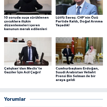
10 soruda suça sürüklenen
Lütfü Savaş: CHP’nin Özü
çocuklara ilişkin
Partide Kaldı, Doğal Arınma
düzenlemeleri içeren
Yaşadık!
kanunun merak edilenleri
Çalışkan’dan Meclis’te
Cumhurbaşkanı Erdoğan,
Gaziler İçin Acil Çağrı!
Suudi Arabistan Veliaht
Prensi Bin Selman ile bir
araya geldi
Yorumlar