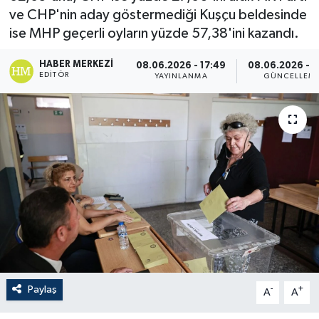
ve CHP'nin aday göstermediği Kuşçu beldesinde
ise MHP geçerli oyların yüzde 57,38'ini kazandı.
HABER MERKEZI
08.06.2026 - 17:49
08.06.2026 - 1
EDITÖR
YAYINLANMA
GÜNCELLEM
Paylaş
-
+
A
A