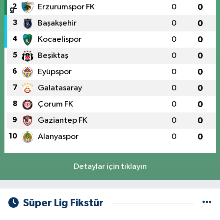
2
Erzurumspor FK
0
0
3
Başakşehir
0
0
4
Kocaelispor
0
0
5
Beşiktaş
0
0
6
Eyüpspor
0
0
7
Galatasaray
0
0
8
Çorum FK
0
0
9
Gaziantep FK
0
0
10
Alanyaspor
0
0
Detaylar için tıklayın
Süper Lig Fikstür