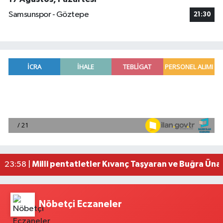
Samsunspor - Göztepe
21:30
Adana'da helikopter destekli 'huzur ve güven' 
01:06 |
Mersin'de uyuşturucu operasyonunda 190 gram e
00:39 |
Adana'da silahlı saldırıda 3 kişi yaralandı
00:05 |
Fransa'dan iade edilen tarihi eserler Şam Kalesi
23:59 |
Milli pentatletler Kıvanç Taşyaran ve Buğra Üna
23:58 |
Nöbetçi Eczaneler