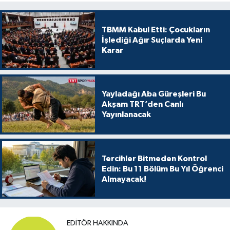
TBMM Kabul Etti: Çocukların
İşlediği Ağır Suçlarda Yeni
Karar
Yayladağı Aba Güreşleri Bu
Akşam TRT’den Canlı
Yayınlanacak
Tercihler Bitmeden Kontrol
Edin: Bu 11 Bölüm Bu Yıl Öğrenci
Almayacak!
EDITÖR HAKKINDA