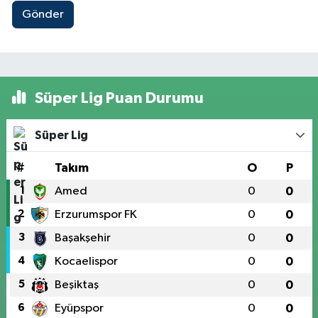
Gönder
Süper Lig Puan Durumu
Süper Lig
#
Takım
O
P
1
Amed
0
0
2
Erzurumspor FK
0
0
3
Başakşehir
0
0
4
Kocaelispor
0
0
5
Beşiktaş
0
0
6
Eyüpspor
0
0