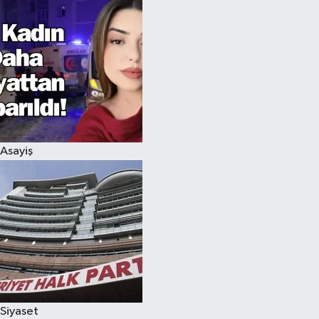
Asayiş
Siyaset