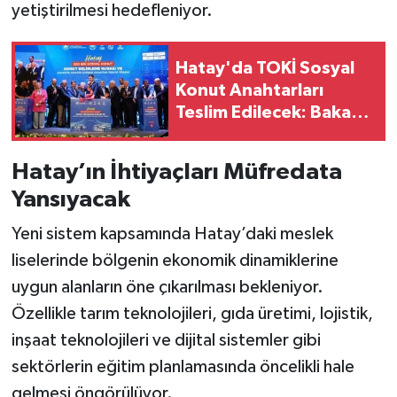
yetiştirilmesi hedefleniyor.
Hatay'da TOKİ Sosyal
Konut Anahtarları
Teslim Edilecek: Bakan
Tarih Verdi!
Hatay’ın İhtiyaçları Müfredata
Yansıyacak
Yeni sistem kapsamında Hatay’daki meslek
liselerinde bölgenin ekonomik dinamiklerine
uygun alanların öne çıkarılması bekleniyor.
Özellikle tarım teknolojileri, gıda üretimi, lojistik,
inşaat teknolojileri ve dijital sistemler gibi
sektörlerin eğitim planlamasında öncelikli hale
gelmesi öngörülüyor.