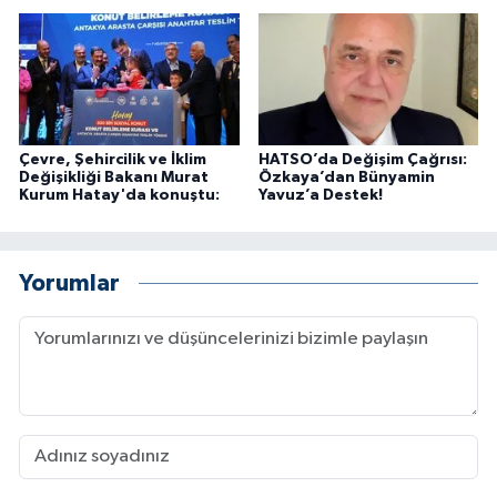
Çevre, Şehircilik ve İklim
HATSO’da Değişim Çağrısı:
Değişikliği Bakanı Murat
Özkaya’dan Bünyamin
Kurum Hatay'da konuştu:
Yavuz’a Destek!
Yorumlar