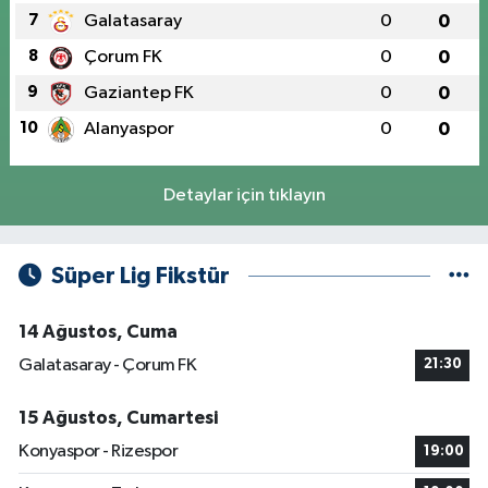
7
Galatasaray
0
0
8
Çorum FK
0
0
9
Gaziantep FK
0
0
10
Alanyaspor
0
0
Detaylar için tıklayın
Süper Lig Fikstür
14 Ağustos, Cuma
Galatasaray - Çorum FK
21:30
15 Ağustos, Cumartesi
Konyaspor - Rizespor
19:00