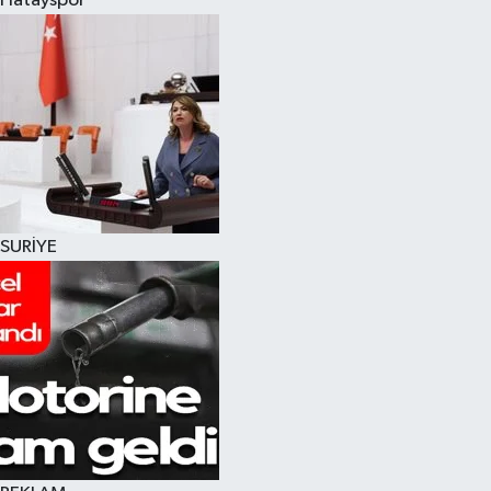
Hatayspor
SURİYE