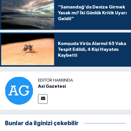
“Samandağ’da Denize Girmek
Yasak mı? İki Günlük Kritik Uyarı
Geldi!”
Komşuda Virüs Alarmı! 65 Vaka
Tespit Edildi, 4 Kişi Hayatını
Kaybetti
EDITÖR HAKKINDA
Asi Gazetesi
Bunlar da ilginizi çekebilir