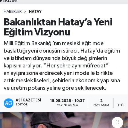
REKLAM
HABERLER
HATAY
Bakanlıktan Hatay’a Yeni
Eğitim Vizyonu
Milli Eğitim Bakanlığı’nın mesleki eğitimde
başlattığı yeni dönüşüm süreci, Hatay’da eğitim
ve istihdam dünyasında büyük değişimlerin
kapısını aralıyor. “Her şehre aynı müfredat”
anlayışını sona erdirecek yeni modelle birlikte
artık meslek liseleri, şehirlerin ekonomik yapısına
ve üretim potansiyeline göre şekillenecek.
ASI GAZETESI
15.05.2026 - 10:37
2
6
EDITÖR
YAYINLANMA
PAYLAŞIM
GÖST