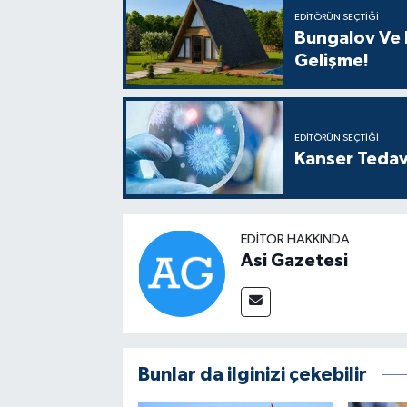
EDITÖRÜN SEÇTIĞI
Bungalov Ve B
Gelişme!
EDITÖRÜN SEÇTIĞI
Kanser Tedav
EDITÖR HAKKINDA
Asi Gazetesi
Bunlar da ilginizi çekebilir