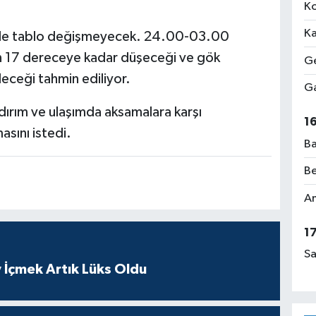
Ko
Ka
e de tablo değişmeyecek. 24.00-03.00
ğın 17 dereceye kadar düşeceği ve gök
Ge
eceği tahmin ediliyor.
Ga
yıldırım ve ulaşımda aksamalara karşı
1
asını istedi.
Ba
Be
Am
1
Sa
 İçmek Artık Lüks Oldu