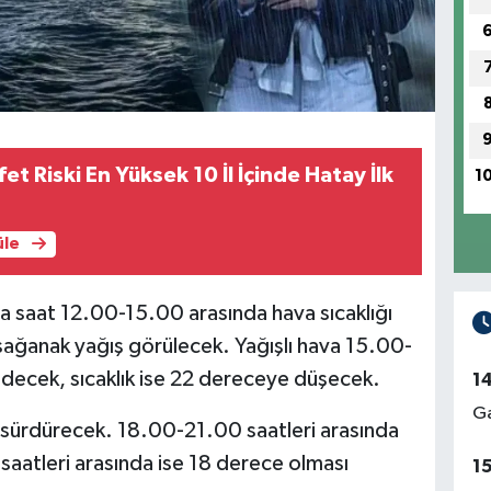
et Riski En Yüksek 10 İl İçinde Hatay İlk
1
üle
a saat 12.00-15.00 arasında hava sıcaklığı
sağanak yağış görülecek. Yağışlı hava 15.00-
decek, sıcaklık ise 22 dereceye düşecek.
1
Ga
i sürdürecek. 18.00-21.00 saatleri arasında
aatleri arasında ise 18 derece olması
1