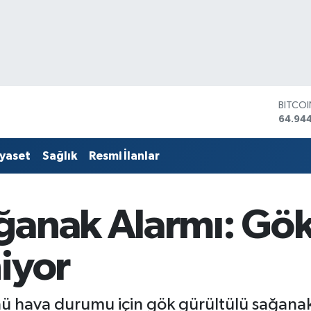
DOLA
47,74
EURO
55,25
iyaset
Sağlık
Resmi İlanlar
STERLİ
64,481
GRAM 
6660.
ğanak Alarmı: Gök
BİST1
13.779
BITCO
iyor
64.94
hava durumu için gök gürültülü sağanak y