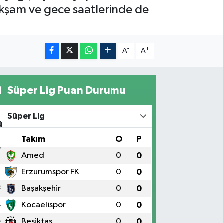
 akşam ve gece saatlerinde de
-
+
A
A
Süper Lig Puan Durumu
Süper Lig
#
Takım
O
P
1
Amed
0
0
2
Erzurumspor FK
0
0
3
Başakşehir
0
0
4
Kocaelispor
0
0
5
Beşiktaş
0
0