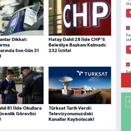
Ma
Ka
anlar Dikkat:
Hatay Dahil 28 İlde CHP’li
MA
dırma
Belediye Başkanı Kalmadı:
arında Son Gün 31
232 İstifa!
!
Ba
Pa
No
hil 81 İlde Okullara
Türksat Tarih Verdi:
Me
üvenlik Görevlisi
Televizyonunuzdaki
RE
!
Kanallar Kaybolacak!
DE