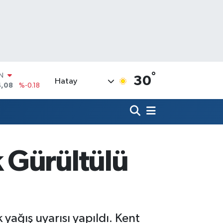
°
R
30
Hatay
36
%0.18
10
%0.32
N
1
%0.38
ALTIN
55
%0.03
 Gürültülü
00
%-14
IN
4,08
%-0.18
ağış uyarısı yapıldı. Kent