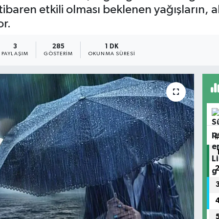
tibaren etkili olması beklenen yağışların,
r.
3
285
1 DK
PAYLAŞIM
GÖSTERIM
OKUNMA SÜRESI