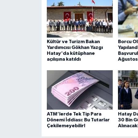
Kültür ve Turizm Bakan
Borcu Ol
Yardımcısı Gökhan Yazgı
Yapılan
Hatay'da kütüphane
Başvurul
açılışına katıldı
Ağustos
ATM’lerde Tek Tip Para
Hatay Da
Dönemi İddiası: Bu Tutarlar
30 Bin G
Çekilemeyebilir!
Alınacak