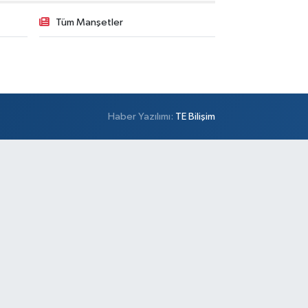
lambey Mahallesi Bestekar Nihat İncekara Sok. 5 B
Tüm Manşetler
0 (501) 100 74 63
Yol Tarifi Al
Alper Eczanesi
şemsettin Mahallesi Petrol Yolu Caddesi Birgül
kak,No:34 A
Haber Yazılımı:
TE Bilişim
0 (532) 137 55 01
Yol Tarifi Al
Metro Atakent Eczanesi
akent Mahallesi Reşitpaşa Caddesi 73 D ATAKENT
NERCİ CELAL USTA VE ZİGANA DÜĞÜN
LONUNUN YANI
0 (216) 461 51 71
Yol Tarifi Al
Sezgin Eczanesi
mer Mahallesi Prof. Turan Güneş Caddesi 57 AA
0 (506) 740 60 23
Yol Tarifi Al