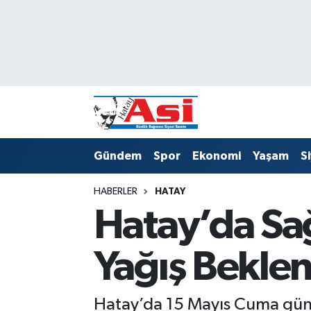
Asayiş
Hava Durumu
Dünya
Trafik Durumu
Eğitim
Süper Lig Puan Durumu ve Fikstür
Gündem
Spor
Ekonomi
Yaşam
S
Ekonomi
Tüm Manşetler
HABERLER
HATAY
Gündem
Son Dakika Haberleri
Hatay’da Sa
Magazin
Haber Arşivi
Yağış Beklen
Sağlık
Siyaset
Hatay’da 15 Mayıs Cuma günü 