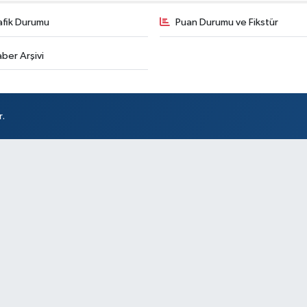
İs
afik Durumu
Puan Durumu ve Fikstür
ber Arşivi
Ak
So
r.
At
DÖ
SA
Sü