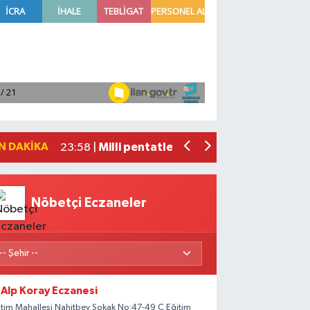
Adana'da helikopter destekli 'huzur v
01:06 |
Mersin'de uyuşturucu operasyonunda 1
00:39 |
Adana'da silahlı saldırıda 3 kişi yaral
00:05 |
Fransa'dan iade edilen tarihi eserler 
23:59 |
N DAKIKA
Milli pentatletler Kıvanç Taşyaran ve
23:58 |
Nöbetçi Eczaneler
Alp Koray Eczanesi
itim Mahallesi Nahitbey Sokak No:47-49 C Eğitim