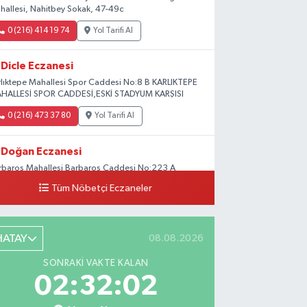
hallesi, Nahitbey Sokak, 47-49c
0 (216) 414 19 74
Yol Tarifi Al
Dicle Eczanesi
rlıktepe Mahallesi Spor Caddesi No:8 B KARLIKTEPE
HALLESİ SPOR CADDESİ,ESKİ STADYUM KARŞISI
0 (216) 473 37 80
Yol Tarifi Al
Doğan Eczanesi
rbaros Mahallesi Barbaros Caddesi No:223 A
ladium AVM aşağısı, Mersinli Ciğerci Apo ve 32.
Tüm Nöbetçi Eczaneler
ter arası
0 (216) 315 64 48
Yol Tarifi Al
HATAY
08.08.2026
Mali Eczanesi
SONRAKI VAKTE KALAN
rkez Mahallesi Tüloğlu Sokak No:4 A
02:32:01
ŞİTPAŞACADDESİ QNB BANK SOKAĞI REŞİTPAŞA
NİZKÖŞKLER SAĞLIK OCAĞI KARŞISI