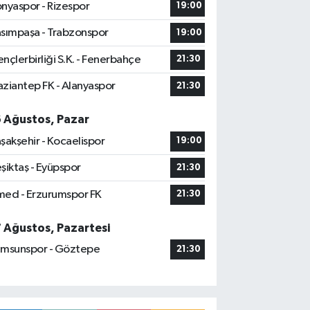
nyaspor - Rizespor
19:00
sımpaşa - Trabzonspor
19:00
nçlerbirliği S.K. - Fenerbahçe
21:30
ziantep FK - Alanyaspor
21:30
6 Ağustos, Pazar
şakşehir - Kocaelispor
19:00
şiktaş - Eyüpspor
21:30
ed - Erzurumspor FK
21:30
7 Ağustos, Pazartesi
msunspor - Göztepe
21:30