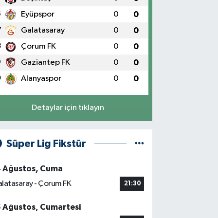
6
Eyüpspor
0
0
7
Galatasaray
0
0
8
Çorum FK
0
0
9
Gaziantep FK
0
0
0
Alanyaspor
0
0
Detaylar için tıklayın
Süper Lig Fikstür
4 Ağustos, Cuma
latasaray - Çorum FK
21:30
5 Ağustos, Cumartesi