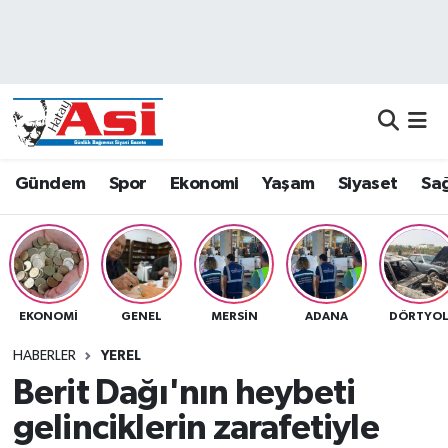
Asayiş
Nöbetçi Eczaneler
Dünya
Hava Durumu
Eğitim
Namaz Vakitleri
Gündem
Spor
Ekonomi
Yaşam
Siyaset
Sağ
Ekonomi
Trafik Durumu
Gündem
Süper Lig Puan Durumu ve Fikstür
EKONOMI
GENEL
MERSIN
ADANA
DÖRTYO
Magazin
Tüm Manşetler
HABERLER
YEREL
Sağlık
Son Dakika Haberleri
Berit Dağı'nın heybeti
gelinciklerin zarafetiyle
Siyaset
Haber Arşivi