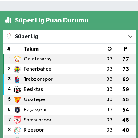
Süper Lig Puan Durumu
Süper Lig
#
Takım
O
P
1
Galatasaray
33
77
2
Fenerbahçe
33
73
3
Trabzonspor
33
69
4
Beşiktaş
33
59
5
Göztepe
33
55
6
Başakşehir
33
54
7
Samsunspor
33
48
8
Rizespor
33
40