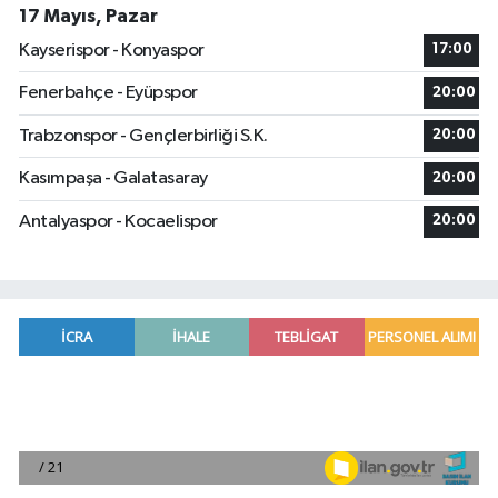
17 Mayıs, Pazar
Kayserispor - Konyaspor
17:00
Fenerbahçe - Eyüpspor
20:00
Trabzonspor - Gençlerbirliği S.K.
20:00
Kasımpaşa - Galatasaray
20:00
Antalyaspor - Kocaelispor
20:00
Muhammed Salah Trabzonspor'da ilk antrenman
20:35 |
Borsa günü yükselişle tamamladı
19:12 |
Osmaniye'de huzur toplantısı düzenlendi
16:58 |