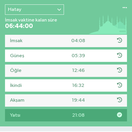
Hatay
İmsak vaktine kalan süre
06:44:00
İmsak
04:08
Güneş
05:39
Öğle
12:46
İkindi
16:32
Akşam
19:44
Yatsı
21:08