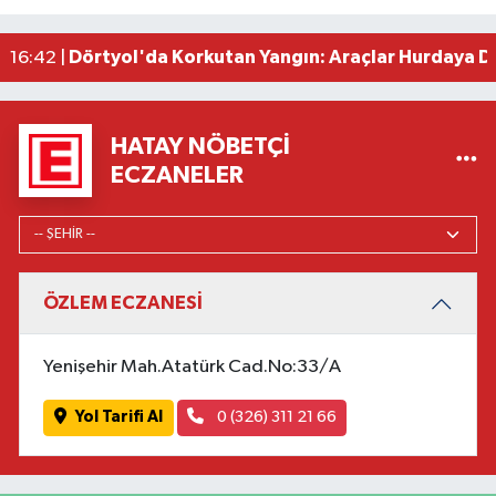
Adana'da ani kalp durmalarına karşı kullanılan c
16:48 |
Dörtyol'da Korkutan Yangın: Araçlar Hurdaya D
16:42 |
HATAY NÖBETÇI
ECZANELER
ÖZLEM ECZANESİ
Yenişehir Mah.Atatürk Cad.No:33/A
Yol Tarifi Al
0 (326) 311 21 66