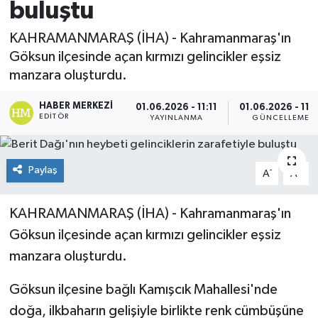
buluştu
Spor
KAHRAMANMARAŞ (İHA) - Kahramanmaraş'ın
Göksun ilçesinde açan kırmızı gelincikler eşsiz
Teknoloji
manzara oluşturdu.
Yaşam
HABER MERKEZI
01.06.2026 - 11:11
01.06.2026 - 11:1
EDITÖR
YAYINLANMA
GÜNCELLEME
Paylaş
-
+
A
A
KAHRAMANMARAŞ (İHA) - Kahramanmaraş'ın
Göksun ilçesinde açan kırmızı gelincikler eşsiz
manzara oluşturdu.
Göksun ilçesine bağlı Kamışcık Mahallesi'nde
doğa, ilkbaharın gelişiyle birlikte renk cümbüşüne