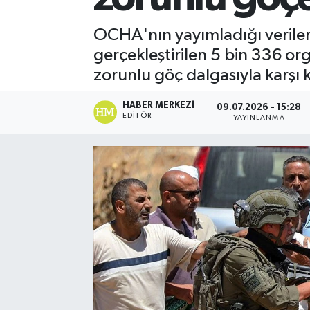
Spor
OCHA'nın yayımladığı verilere 
gerçekleştirilen 5 bin 336 orga
Teknoloji
zorunlu göç dalgasıyla karşı k
Yaşam
HABER MERKEZI
09.07.2026 - 15:28
EDITÖR
YAYINLANMA