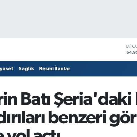
DOL
47,7
EUR
55,2
iyaset
Sağlık
Resmi İlanlar
STER
64,4
GRAM
6660
rin Batı Şeria'daki F
BİST
13.7
BITC
dırıları benzeri g
64.9
 yol açtı