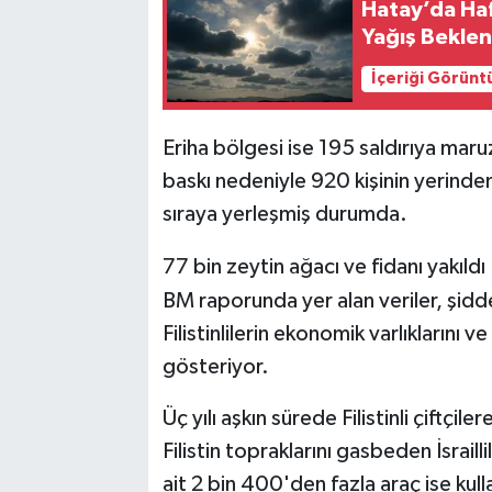
Hatay’da Haf
Yağış Beklen
İçeriği Görünt
Eriha bölgesi ise 195 saldırıya mar
baskı nedeniyle 920 kişinin yerinde
sıraya yerleşmiş durumda.
77 bin zeytin ağacı ve fidanı yakıldı
BM raporunda yer alan veriler, şidde
Filistinlilerin ekonomik varlıklarını 
gösteriyor.
Üç yılı aşkın sürede Filistinli çiftçile
Filistin topraklarını gasbeden İsrailli
ait 2 bin 400'den fazla araç ise kull