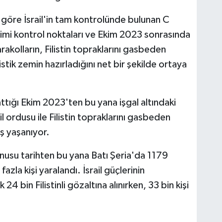
 göre İsrail'in tam kontrolünde bulunan C
daimi kontrol noktaları ve Ekim 2023 sonrasında
İs
karakolların, Filistin topraklarını gasbeden
ojistik zemin hazırladığını net bir şekilde ortaya
Ak
lattığı Ekim 2023'ten bu yana işgal altındaki
So
l ordusu ile Filistin topraklarını gasbeden
tış yaşanıyor.
konusu tarihten bu yana Batı Şeria'da 1179
At
DÖ
fazla kişi yaralandı. İsrail güçlerinin
SA
4 bin Filistinli gözaltına alınırken, 33 bin kişi