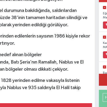
nel durumuna bakıldığında, saldırılardan
Eğ
yüzde 38'inin tamamen haritadan silindiği ve
Ma
 olarak yerinden edildiği görülüyor.
rinden edilenlerin sayısının 1986 kişiyle rekor
rtırıyor.
Ka
MA
hedef alınan bölgeler
ığında, Batı Şeria'nın Ramallah, Nablus ve El
nan bölgeler olması dikkati çekiyor.
Ba
Pa
 1828 yerinden edilme vakasıyla listenin
No
yla Nablus ve 935 saldırıyla El Halil takip
Me