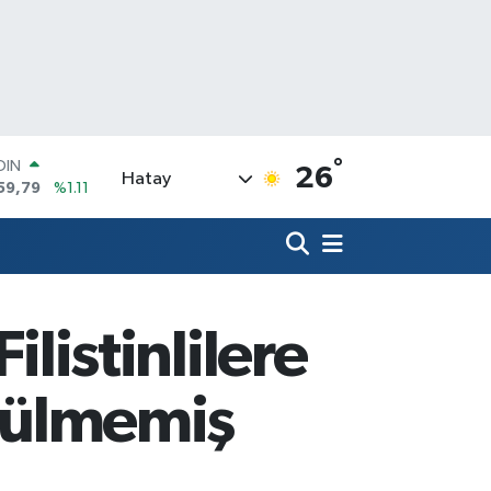
°
AR
26
Hatay
436
%0.18
O
510
%0.32
LİN
811
%0.38
 ALTIN
.55
%0.03
ilistinlilere
100
79
%-14
OIN
örülmemiş
59,79
%1.11