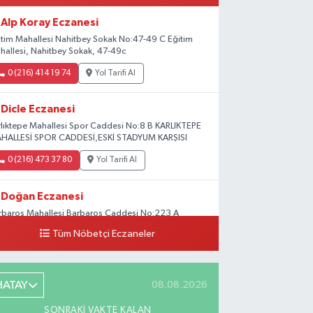
Alp Koray Eczanesi
itim Mahallesi Nahitbey Sokak No:47-49 C Eğitim
hallesi, Nahitbey Sokak, 47-49c
0 (216) 414 19 74
Yol Tarifi Al
Dicle Eczanesi
rlıktepe Mahallesi Spor Caddesi No:8 B KARLIKTEPE
HALLESİ SPOR CADDESİ,ESKİ STADYUM KARŞISI
0 (216) 473 37 80
Yol Tarifi Al
Doğan Eczanesi
rbaros Mahallesi Barbaros Caddesi No:223 A
ladium AVM aşağısı, Mersinli Ciğerci Apo ve 32.
Tüm Nöbetçi Eczaneler
ter arası
0 (216) 315 64 48
Yol Tarifi Al
HATAY
08.08.2026
Mali Eczanesi
SONRAKI VAKTE KALAN
rkez Mahallesi Tüloğlu Sokak No:4 A