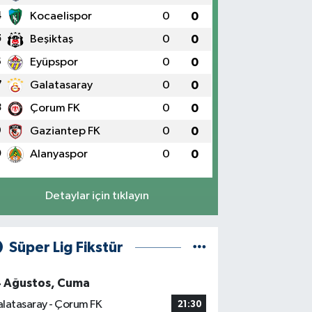
4
Kocaelispor
0
0
5
Beşiktaş
0
0
6
Eyüpspor
0
0
7
Galatasaray
0
0
8
Çorum FK
0
0
9
Gaziantep FK
0
0
0
Alanyaspor
0
0
Detaylar için tıklayın
Süper Lig Fikstür
4 Ağustos, Cuma
latasaray - Çorum FK
21:30