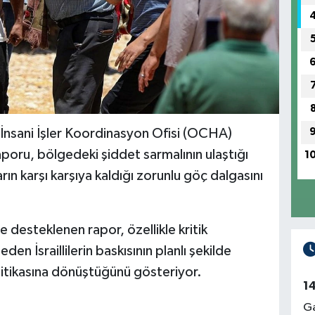
 İnsani İşler Koordinasyon Ofisi (OCHA)
aporu, bölgedeki şiddet sarmalının ulaştığı
1
ların karşı karşıya kaldığı zorunlu göç dalgasını
e desteklenen rapor, özellikle kritik
den İsraillilerin baskısının planlı şekilde
olitikasına dönüştüğünü gösteriyor.
1
Ga