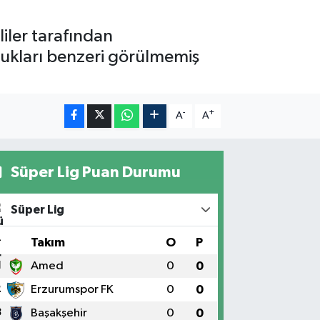
liler tarafından
lulukları benzeri görülmemiş
-
+
A
A
Süper Lig Puan Durumu
Süper Lig
#
Takım
O
P
1
Amed
0
0
2
Erzurumspor FK
0
0
3
Başakşehir
0
0