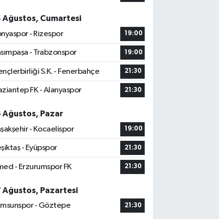
5 Ağustos, Cumartesi
nyaspor - Rizespor
19:00
sımpaşa - Trabzonspor
19:00
nçlerbirliği S.K. - Fenerbahçe
21:30
ziantep FK - Alanyaspor
21:30
6 Ağustos, Pazar
şakşehir - Kocaelispor
19:00
şiktaş - Eyüpspor
21:30
ed - Erzurumspor FK
21:30
7 Ağustos, Pazartesi
msunspor - Göztepe
21:30