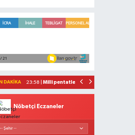
Adana'da helikopter destekli 'huzur v
01:06 |
Mersin'de uyuşturucu operasyonunda 1
00:39 |
Adana'da silahlı saldırıda 3 kişi yaral
00:05 |
Fransa'dan iade edilen tarihi eserler 
23:59 |
N DAKIKA
Milli pentatletler Kıvanç Taşyaran ve
23:58 |
Nöbetçi Eczaneler