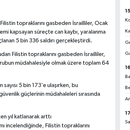
1
Ko
listin topraklarını gasbeden İsrailliler, Ocak
Ka
nemi kapsayan süreçte can kaybı, yaralanma
anan 5 bin 336 saldırı gerçekleştirdi.
Ge
Ga
an Filistin topraklarını gasbeden İsrailliler,
 iki grubun müdahalesiyle olmak üzere toplam 64
1
Ba
n sayısı 5 bin 173'e ulaşırken, bu
Be
 güvenlik güçlerinin müdahaleleri sırasında
Am
1
eçen yıl katlanarak arttı
Sa
mı incelendiğinde, Filistin topraklarını