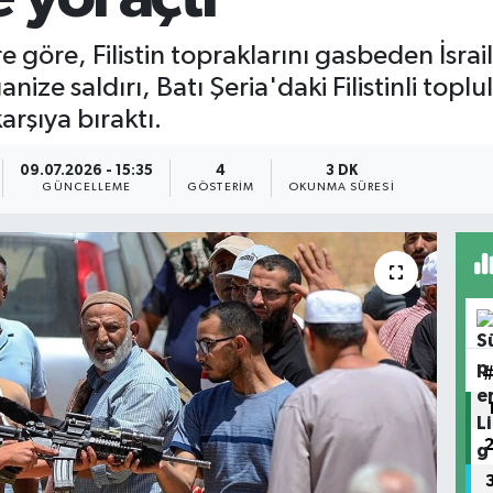
göre, Filistin topraklarını gasbeden İsrail
nize saldırı, Batı Şeria'daki Filistinli top
arşıya bıraktı.
09.07.2026 - 15:35
4
3 DK
GÜNCELLEME
GÖSTERIM
OKUNMA SÜRESI