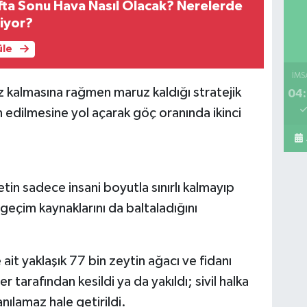
ta Sonu Hava Nasıl Olacak? Nerelerde
RE
iyor?
DE
üle
İMS
uz kalmasına rağmen maruz kaldığı stratejik
04:
Mi
A 
n edilmesine yol açarak göç oranında ikinci
Sa
tin sadece insani boyutla sınırlı kalmayıp
ve geçim kaynaklarını da baltaladığını
Ko
re ait yaklaşık 77 bin zeytin ağacı ve fidanı
ME
BE
ler tarafından kesildi ya da yakıldı; sivil halka
CA
anılamaz hale getirildi.