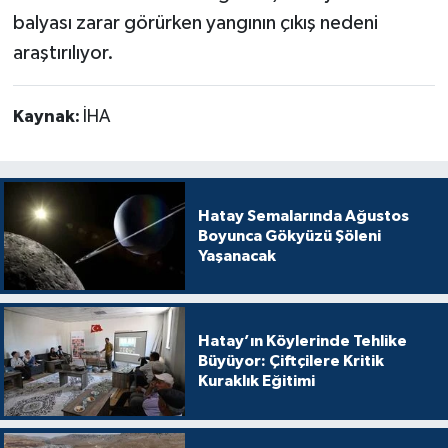
balyası zarar görürken yangının çıkış nedeni
araştırılıyor.
Kaynak:
İHA
Hatay Semalarında Ağustos
Boyunca Gökyüzü Şöleni
Yaşanacak
Hatay’ın Köylerinde Tehlike
Büyüyor: Çiftçilere Kritik
Kuraklık Eğitimi