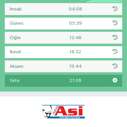
İmsak
04:08
Güneş
05:39
Öğle
12:46
İkindi
16:32
Akşam
19:44
Yatsı
21:08