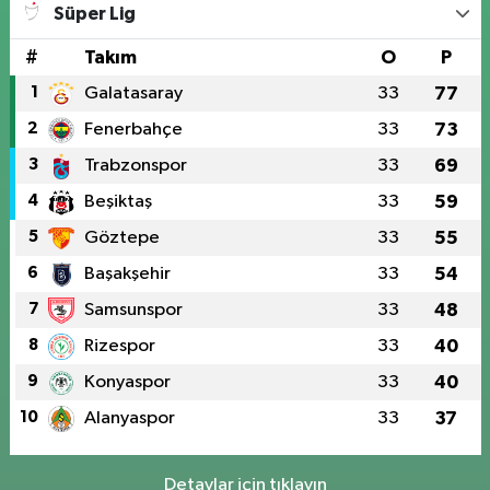
Süper Lig
#
Takım
O
P
1
Galatasaray
33
77
2
Fenerbahçe
33
73
3
Trabzonspor
33
69
4
Beşiktaş
33
59
5
Göztepe
33
55
6
Başakşehir
33
54
7
Samsunspor
33
48
8
Rizespor
33
40
9
Konyaspor
33
40
10
Alanyaspor
33
37
Detaylar için tıklayın