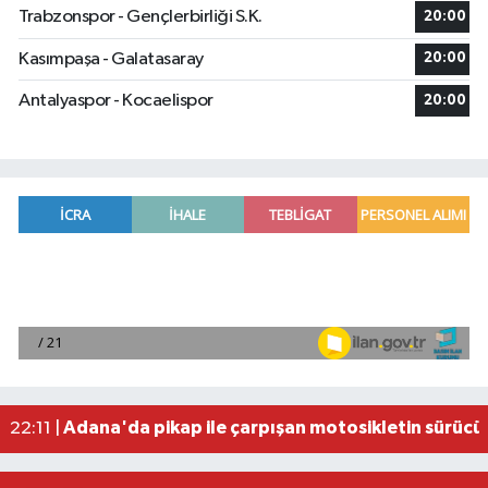
Trabzonspor - Gençlerbirliği S.K.
20:00
Kasımpaşa - Galatasaray
20:00
Antalyaspor - Kocaelispor
20:00
Fenerbahçe, avantaj elde etti
23:49 |
Hataylıların Beklediği Haber Geldi: TOKİ Konut 
22:58 |
Antalya'da 89 yaşındaki kişi evinde ölü bulundu
22:47 |
Adana'da otomobil ile çarpışan motosikletin sü
22:23 |
Adana'da pikap ile çarpışan motosikletin sürücü
22:11 |