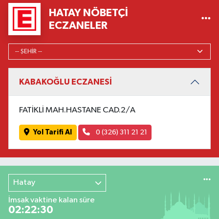
HATAY NÖBETÇI
ECZANELER
KABAKOĞLU ECZANESİ
FATİKLİ MAH.HASTANE CAD.2/A
Yol Tarifi Al
0 (326) 311 21 21
Hatay
İmsak vaktine kalan süre
02:22:30