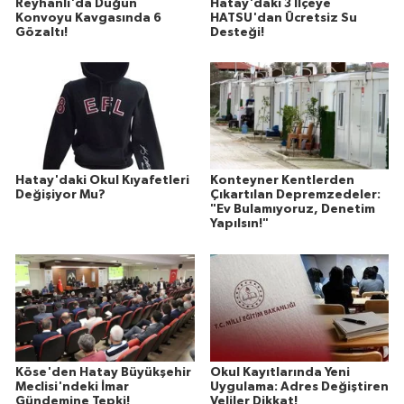
Reyhanlı'da Düğün
Hatay'daki 3 İlçeye
Konvoyu Kavgasında 6
HATSU'dan Ücretsiz Su
Gözaltı!
Desteği!
Hatay'daki Okul Kıyafetleri
Konteyner Kentlerden
Değişiyor Mu?
Çıkartılan Depremzedeler:
"Ev Bulamıyoruz, Denetim
Yapılsın!"
Köse'den Hatay Büyükşehir
Okul Kayıtlarında Yeni
Meclisi'ndeki İmar
Uygulama: Adres Değiştiren
Gündemine Tepki!
Veliler Dikkat!