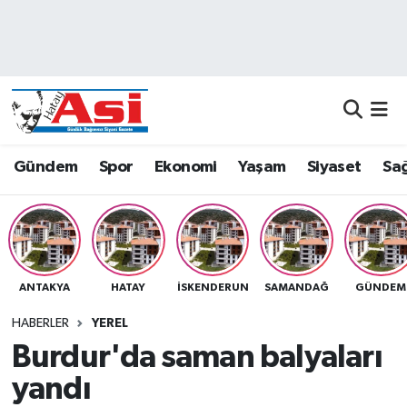
Asayiş
Nöbetçi Eczaneler
Dünya
Hava Durumu
Eğitim
Namaz Vakitleri
Gündem
Spor
Ekonomi
Yaşam
Siyaset
Sağ
Ekonomi
Trafik Durumu
Gündem
Süper Lig Puan Durumu ve Fikstür
ANTAKYA
HATAY
İSKENDERUN
SAMANDAĞ
GÜNDEM
Magazin
Tüm Manşetler
HABERLER
YEREL
Sağlık
Son Dakika Haberleri
Burdur'da saman balyaları
yandı
Siyaset
Haber Arşivi