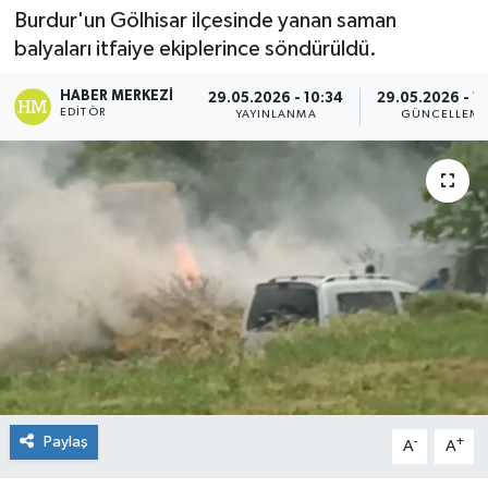
Burdur'un Gölhisar ilçesinde yanan saman
Spor
balyaları itfaiye ekiplerince söndürüldü.
Teknoloji
HABER MERKEZI
29.05.2026 - 10:34
29.05.2026 - 1
EDITÖR
YAYINLANMA
GÜNCELLEM
Yaşam
Paylaş
-
+
A
A