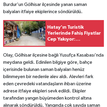
Burdur'un Gölhisar ilçesinde yanan saman
balyaları itfaiye ekiplerince söndürüldü.
Hatay’ın Turistik
Yerlerinde Fahiş Fiyatlar
Cep Yakıyor:
Denetleyen Yok Mu?
Olay, Gölhisar ilçesine bağlı Yusufça Kasabası'nda
meydana geldi. Edinilen bilgiye göre, bahçe
içerisinde bulunan saman balyaları henüz
bilinmeyen bir nedenle alev aldı. Alevleri fark
eden çevredeki vatandaşların ihbarı üzerine
adrese itfaiye ekipleri sevk edildi. Ekipler
tarafından yangın büyümeden kontrol altına
alınarak söndürüldü. Yangında çok sayıda saman