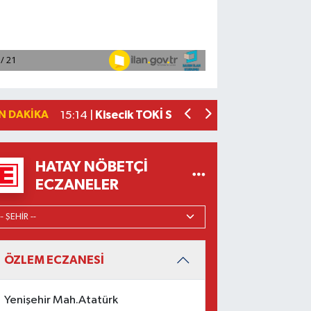
Adana'da ani kalp durmalarına karşı ku
16:48 |
Dörtyol'da Korkutan Yangın: Araçlar
16:42 |
Akdeniz ilçesinde yeşil alanı işgal ede
15:45 |
İtalyan Deniz Kuvvetleri heyeti Konyaal
15:36 |
N DAKIKA
Kisecik TOKİ Sakinlerinin Beklediği Ha
15:14 |
HATAY NÖBETÇI
ECZANELER
ÖZLEM ECZANESİ
Yenişehir Mah.Atatürk