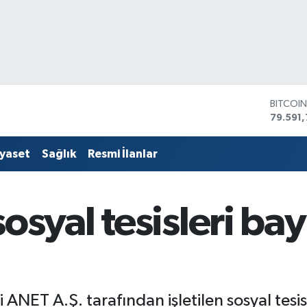
DOLAR
45,436
EURO
53,386
iyaset
Sağlık
Resmi İlanlar
STERLİ
61,603
G.ALTIN
6862,
osyal tesisleri bay
BİST10
14.598
BITCOI
79.591,
 ANET A.Ş. tarafından işletilen sosyal tes