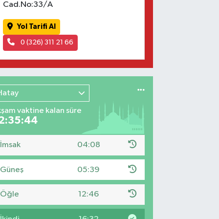
Cad.No:33/A
Yol Tarifi Al
0 (326) 311 21 66
Hatay
şam vaktine kalan süre
2:35:43
İmsak
04:08
Güneş
05:39
Öğle
12:46