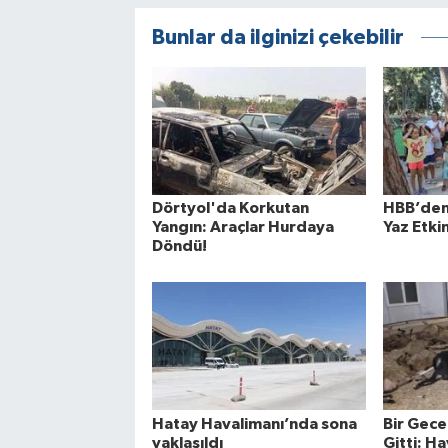
Bunlar da ilginizi çekebilir
Dörtyol'da Korkutan
HBB’den
Yangın: Araçlar Hurdaya
Yaz Etkin
Döndü!
Hatay Havalimanı’nda sona
Bir Gece
yaklaşıldı
Gitti: Ha