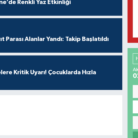
e’de Renkli Yaz Etkinliği
t Parası Alanlar Yandı: Takip Başlatıldı
Ak
lere Kritik Uyarı! Çocuklarda Hızla
0