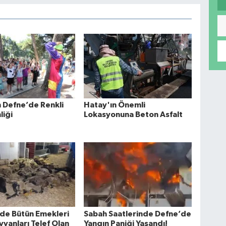
 Defne’de Renkli
Hatay'ın Önemli
liği
Lokasyonuna Beton Asfalt
de Bütün Emekleri
Sabah Saatlerinde Defne’de
yvanları Telef Olan
Yangın Paniği Yaşandı!