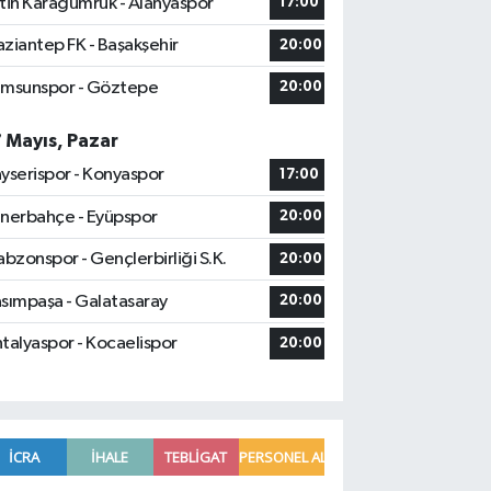
tih Karagümrük - Alanyaspor
17:00
ziantep FK - Başakşehir
20:00
msunspor - Göztepe
20:00
7 Mayıs, Pazar
yserispor - Konyaspor
17:00
nerbahçe - Eyüpspor
20:00
abzonspor - Gençlerbirliği S.K.
20:00
sımpaşa - Galatasaray
20:00
talyaspor - Kocaelispor
20:00