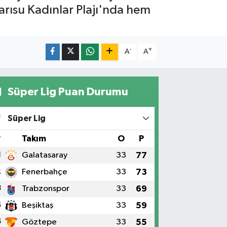
 Sarısu Kadınlar Plajı'nda hem
-
+
A
A
Süper Lig Puan Durumu
Süper Lig
#
Takım
O
P
1
Galatasaray
33
77
2
Fenerbahçe
33
73
3
Trabzonspor
33
69
4
Beşiktaş
33
59
5
Göztepe
33
55