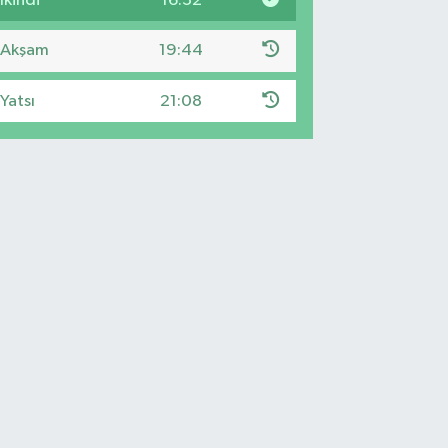
İkindi
16:32
Akşam
19:44
Yatsı
21:08