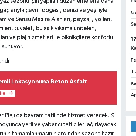
 yaz sezonu için yapılan düzenlemelerle daha
Fa
ğaçlarıyla çevrili doğası, denizi ve yeşiliyle
Ga
m ve Sarısu Mesire Alanları, peyzajı, yolları,
Sa
leri, tuvalet, bulaşık yıkama üniteleri,
arı ve plaj hizmetleri ile piknikçilere konforlu
1
n sunuyor.
Ka
Fe
andı
Tr
emli Lokasyonuna Beton Asfalt
Ka
üle
An
ar Plajı da bayram tatilinde hizmet verecek. 9
oyunca yerli ve yabancı tatilcileri ağırlayacak
arının tamamlanmasının ardından sezona hazır