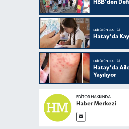
HBB’den Defn
EDITÖRÜN SEÇTIĞI
Hatay'da Kayı
EDITÖRÜN SEÇTIĞI
Hatay'da Aile
Yayılıyor
EDITÖR HAKKINDA
Haber Merkezi