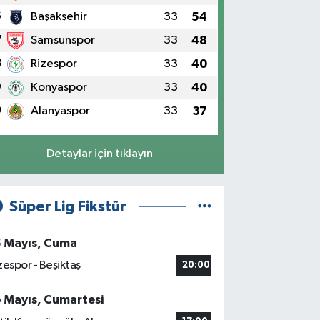
6
Başakşehir
33
54
7
Samsunspor
33
48
8
Rizespor
33
40
9
Konyaspor
33
40
0
Alanyaspor
33
37
Detaylar için tıklayın
Süper Lig Fikstür
5 Mayıs, Cuma
zespor - Beşiktaş
20:00
6 Mayıs, Cumartesi