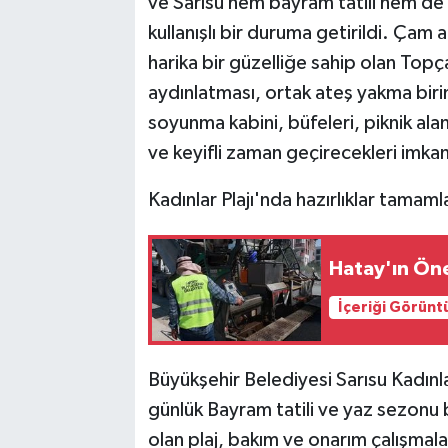
ve Sarısu hem bayram tatili hem de
kullanışlı bir duruma getirildi. Çam a
harika bir güzelliğe sahip olan Topça
aydınlatması, ortak ateş yakma birim
soyunma kabini, büfeleri, piknik alanl
ve keyifli zaman geçirecekleri imka
Kadınlar Plajı'nda hazırlıklar tamaml
Hatay'ın Ön
İçeriği Görünt
Büyükşehir Belediyesi Sarısu Kadınl
günlük Bayram tatili ve yaz sezonu b
olan plaj, bakım ve onarım çalışmal