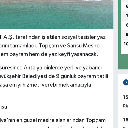
A.Ş. tarafından işletilen sosyal tesisler yaz
1
klarını tamamladı. Topçam ve Sarısu Mesire
nda hem bayram hem de yaz keyfi yaşanacak.
süresince Antalya binlerce yerli ve yabancı
üyükşehir Belediyesi de 9 günlük bayram tatili
daşa en iyi hizmeti verebilmek amacıyla
1
Ri
ısu
alya'nın en güzel mesire alanlarından Topçam
1