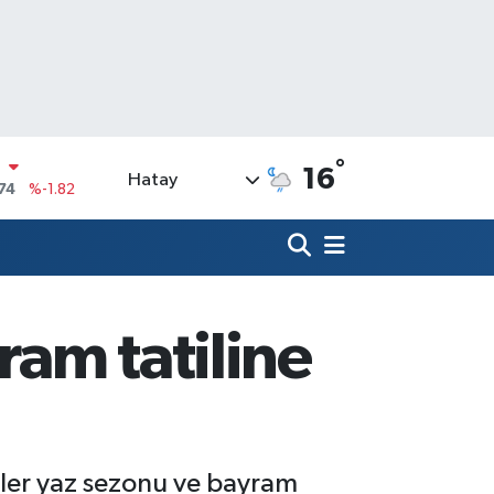
°
16
Hatay
20
%0.02
90
%0.19
N
80
%0.18
09000
%0.19
ram tatiline
0
,00
%0
N
74
%-1.82
isler yaz sezonu ve bayram