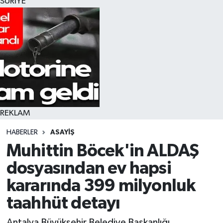
SURİYE
REKLAM
HABERLER
ASAYIŞ
Muhittin Böcek'in ALDAŞ
dosyasından ev hapsi
kararında 399 milyonluk
taahhüt detayı
Antalya Büyükşehir Belediye Başkanlığı