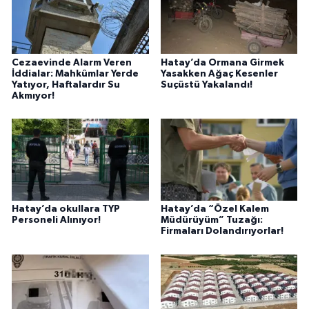
Cezaevinde Alarm Veren
Hatay’da Ormana Girmek
İddialar: Mahkûmlar Yerde
Yasakken Ağaç Kesenler
Yatıyor, Haftalardır Su
Suçüstü Yakalandı!
Akmıyor!
Hatay’da okullara TYP
Hatay’da “Özel Kalem
Personeli Alınıyor!
Müdürüyüm” Tuzağı:
Firmaları Dolandırıyorlar!