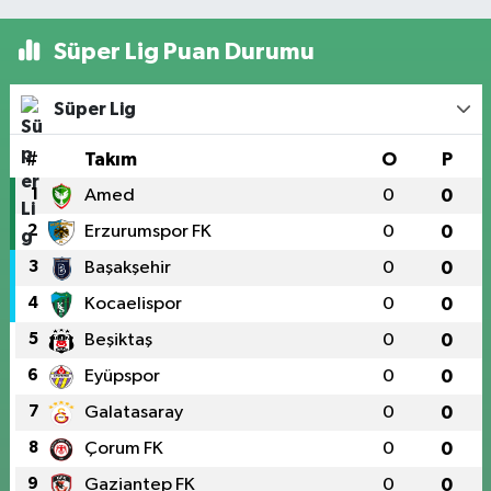
Süper Lig Puan Durumu
Süper Lig
#
Takım
O
P
1
Amed
0
0
2
Erzurumspor FK
0
0
3
Başakşehir
0
0
4
Kocaelispor
0
0
5
Beşiktaş
0
0
6
Eyüpspor
0
0
7
Galatasaray
0
0
8
Çorum FK
0
0
9
Gaziantep FK
0
0