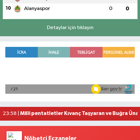
10
Alanyaspor
0
0
Detaylar için tıklayın
Mersin'de uyuşturucu operasyonunda 190 gram e
00:39 |
Adana'da silahlı saldırıda 3 kişi yaralandı
00:05 |
Fransa'dan iade edilen tarihi eserler Şam Kalesi
23:59 |
Milli pentatletler Kıvanç Taşyaran ve Buğra Üna
23:58 |
Adana'da helikopter destekli 'huzur ve güven' 
01:06 |
Nöbetçi Eczaneler