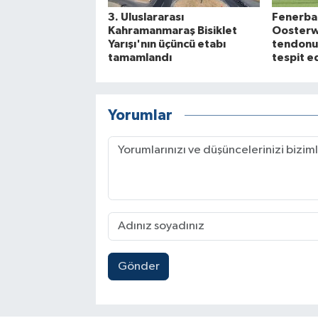
3. Uluslararası
Fenerbah
Kahramanmaraş Bisiklet
Oosterw
Yarışı'nın üçüncü etabı
tendonun
tamamlandı
tespit ed
Yorumlar
Gönder