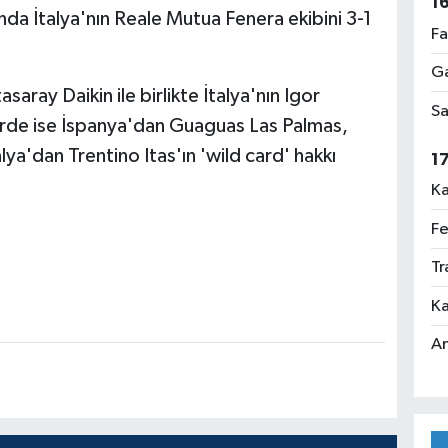
1
nda İtalya'nın Reale Mutua Fenera ekibini 3-1
Fa
Ga
aray Daikin ile birlikte İtalya'nın Igor
Sa
rde ise İspanya'dan Guaguas Las Palmas,
a'dan Trentino Itas'ın 'wild card' hakkı
1
Ka
Fe
Tr
Ka
An