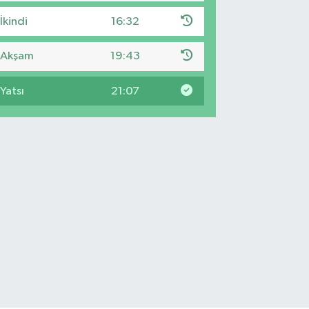
İkindi
16:32
Akşam
19:43
Yatsı
21:07