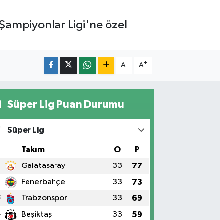
Şampiyonlar Ligi'ne özel
-
+
A
A
Süper Lig Puan Durumu
Süper Lig
#
Takım
O
P
1
Galatasaray
33
77
2
Fenerbahçe
33
73
3
Trabzonspor
33
69
4
Beşiktaş
33
59