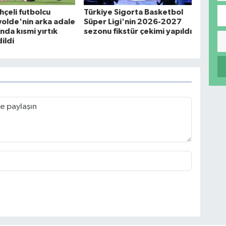
çeli futbolcu
Türkiye Sigorta Basketbol
olde'nin arka adale
Süper Ligi'nin 2026-2027
da kısmi yırtık
sezonu fikstür çekimi yapıldı
ildi