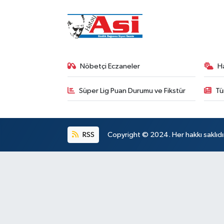
Nöbetçi Eczaneler
H
Süper Lig Puan Durumu ve Fikstür
Tü
RSS
Copyright © 2024. Her hakkı saklıdı