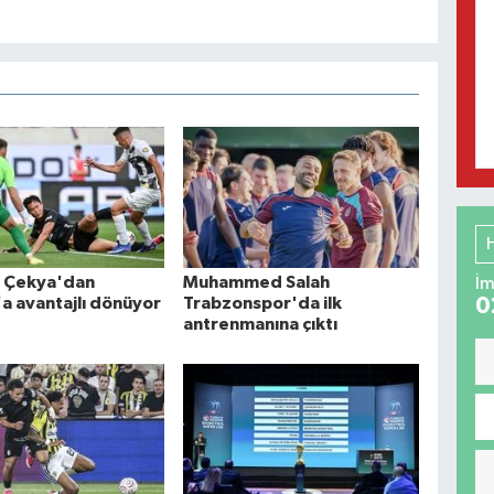
ş Çekya'dan
Muhammed Salah
İm
0
'a avantajlı dönüyor
Trabzonspor'da ilk
antrenmanına çıktı