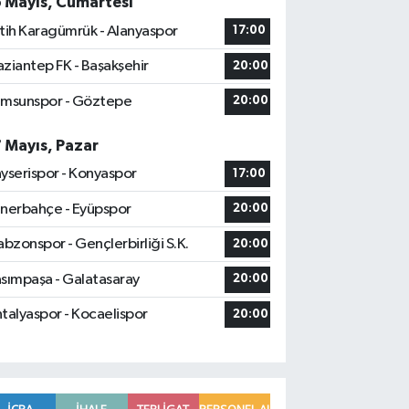
6 Mayıs, Cumartesi
tih Karagümrük - Alanyaspor
17:00
ziantep FK - Başakşehir
20:00
msunspor - Göztepe
20:00
7 Mayıs, Pazar
yserispor - Konyaspor
17:00
nerbahçe - Eyüpspor
20:00
abzonspor - Gençlerbirliği S.K.
20:00
sımpaşa - Galatasaray
20:00
talyaspor - Kocaelispor
20:00