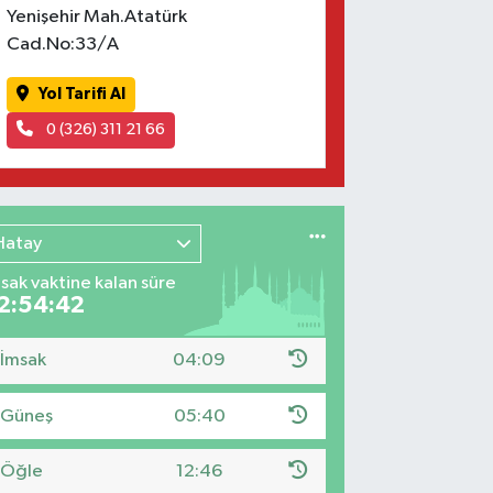
Yenişehir Mah.Atatürk
Cad.No:33/A
Yol Tarifi Al
0 (326) 311 21 66
Hatay
sak vaktine kalan süre
2:54:41
İmsak
04:09
Güneş
05:40
Öğle
12:46