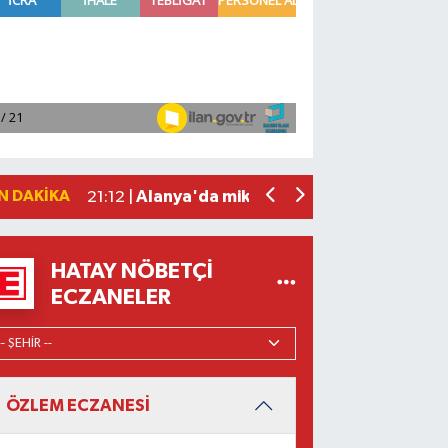
Manavgat'ta kuyuya düşen çocuk itfaiy
23:57 |
2026 Air Badminton Türkiye Şampiyo
22:44 |
Cumhurbaşkanı Erdoğan, yarın Suudi Ar
22:31 |
Beşiktaş Çekya'dan İstanbul'a avantaj
22:31 |
N DAKIKA
Alanya'da mikroplastik kirliliği araştır
21:12 |
HATAY NÖBETÇI
ECZANELER
ÖZLEM ECZANESİ