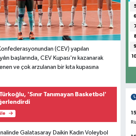
Konfederasyonundan (CEV) yapılan
1
yılın başlarında, CEV Kupası'nı kazanarak
enen ve çok arzulanan bir kıta kupasına
Türkoğlu, 'Sınır Tanımayan Basketbol'
ğerlendirdi
1
üle
Ri
nalinde Galatasaray Daikin Kadın Voleybol