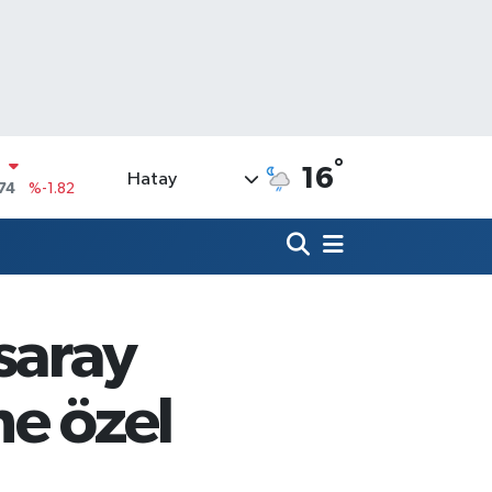
°
N
16
Hatay
74
%-1.82
20
%0.02
90
%0.19
N
80
%0.18
saray
09000
%0.19
0
ne özel
,00
%0