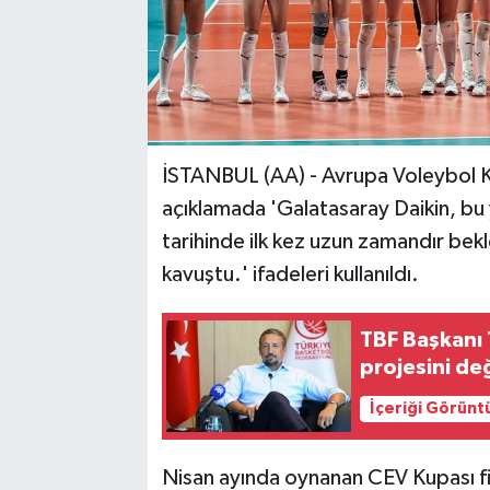
İSTANBUL (AA) - Avrupa Voleybol 
açıklamada 'Galatasaray Daikin, bu 
tarihinde ilk kez uzun zamandır bekl
kavuştu.' ifadeleri kullanıldı.
TBF Başkanı 
projesini de
İçeriği Görünt
Nisan ayında oynanan CEV Kupası fi