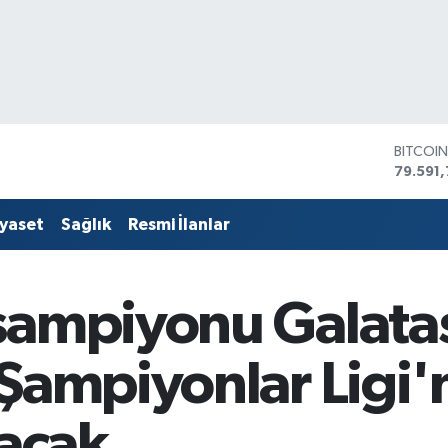
BITCOI
79.591,
DOLAR
45,436
iyaset
Sağlık
Resmi İlanlar
EURO
53,386
STERLİ
61,603
şampiyonu Galata
G.ALTIN
6862,
BİST10
Şampiyonlar Ligi'
14.598
lacak