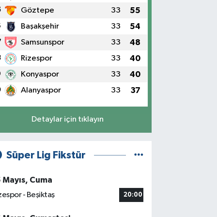
5
Göztepe
33
55
6
Başakşehir
33
54
7
Samsunspor
33
48
8
Rizespor
33
40
9
Konyaspor
33
40
0
Alanyaspor
33
37
Detaylar için tıklayın
Süper Lig Fikstür
5 Mayıs, Cuma
zespor - Beşiktaş
20:00