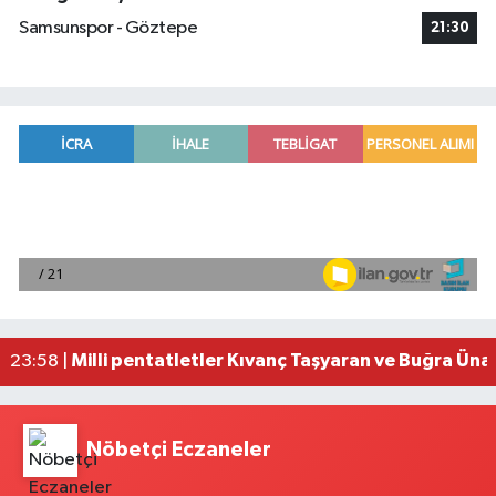
Samsunspor - Göztepe
21:30
Adana'da helikopter destekli 'huzur ve güven' 
01:06 |
Mersin'de uyuşturucu operasyonunda 190 gram e
00:39 |
Adana'da silahlı saldırıda 3 kişi yaralandı
00:05 |
Fransa'dan iade edilen tarihi eserler Şam Kalesi
23:59 |
Milli pentatletler Kıvanç Taşyaran ve Buğra Üna
23:58 |
Nöbetçi Eczaneler