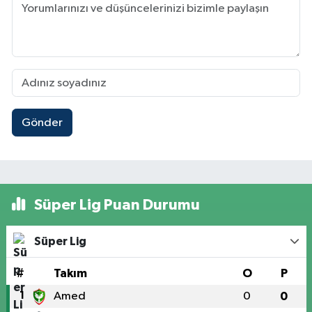
Gönder
Süper Lig Puan Durumu
Süper Lig
#
Takım
O
P
1
Amed
0
0