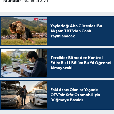
Muhabir:
Mahmut Sivri
Yayladağı Aba Güreşleri Bu
Akşam TRT’den Canlı
Yayınlanacak
Tercihler Bitmeden Kontrol
Edin: Bu 11 Bölüm Bu Yıl Öğrenci
Almayacak!
Eski Aracı Olanlar Yaşadı:
ÖTV’siz Sıfır Otomobil İçin
Düğmeye Basıldı