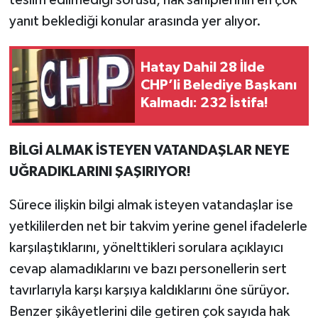
yanıt beklediği konular arasında yer alıyor.
Hatay Dahil 28 İlde
CHP’li Belediye Başkanı
Kalmadı: 232 İstifa!
BİLGİ ALMAK İSTEYEN VATANDAŞLAR NEYE
UĞRADIKLARINI ŞAŞIRIYOR!
Sürece ilişkin bilgi almak isteyen vatandaşlar ise
yetkililerden net bir takvim yerine genel ifadelerle
karşılaştıklarını, yönelttikleri sorulara açıklayıcı
cevap alamadıklarını ve bazı personellerin sert
tavırlarıyla karşı karşıya kaldıklarını öne sürüyor.
Benzer şikâyetlerini dile getiren çok sayıda hak