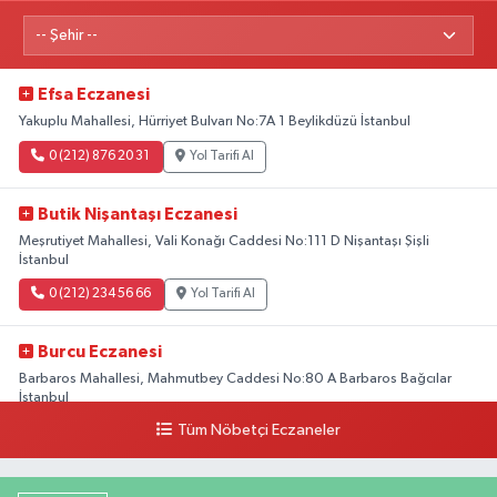
Efsa Eczanesi
Yakuplu Mahallesi, Hürriyet Bulvarı No:7A 1 Beylikdüzü İstanbul
0 (212) 876 20 31
Yol Tarifi Al
Butik Nişantaşı Eczanesi
Meşrutiyet Mahallesi, Vali Konağı Caddesi No:111 D Nişantaşı Şişli
İstanbul
0 (212) 234 56 66
Yol Tarifi Al
Burcu Eczanesi
Barbaros Mahallesi, Mahmutbey Caddesi No:80 A Barbaros Bağcılar
İstanbul
Tüm Nöbetçi Eczaneler
0 (212) 552 25 29
Yol Tarifi Al
Tuna Tillo Eczanesi