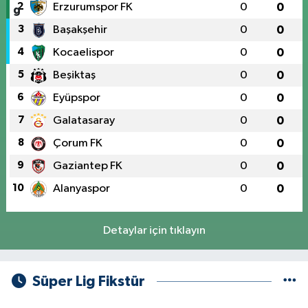
2
Erzurumspor FK
0
0
3
Başakşehir
0
0
4
Kocaelispor
0
0
5
Beşiktaş
0
0
6
Eyüpspor
0
0
7
Galatasaray
0
0
8
Çorum FK
0
0
9
Gaziantep FK
0
0
10
Alanyaspor
0
0
Detaylar için tıklayın
Süper Lig Fikstür