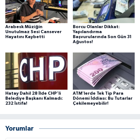
Arabesk Müziğin
Borcu Olanlar Dikkat:
Unutulmaz Sesi Cansever
Yapılandırma
Hayatını Kaybetti
Başvurularında Son Gün 31
Ağustos!
Hatay Dahil 28 İlde CHP’li
ATM’lerde Tek Tip Para
Belediye Başkanı Kalmadı:
Dönemi İddiası: Bu Tutarlar
232 İstifa!
Çekilemeyebilir!
Yorumlar