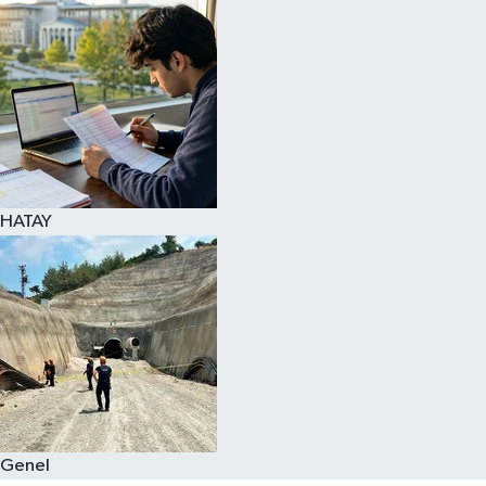
Spor
Teknoloji
Yaşam
HATAY
Genel