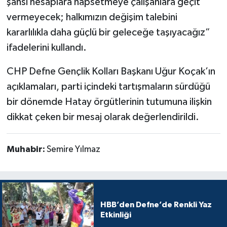
şahsi hesaplara hapsetmeye çalışanlara geçit
vermeyecek; halkımızın değişim talebini
kararlılıkla daha güçlü bir geleceğe taşıyacağız”
ifadelerini kullandı.
CHP Defne Gençlik Kolları Başkanı Uğur Koçak’ın
açıklamaları, parti içindeki tartışmaların sürdüğü
bir dönemde Hatay örgütlerinin tutumuna ilişkin
dikkat çeken bir mesaj olarak değerlendirildi.
Muhabir:
Semire Yılmaz
HBB’den Defne’de Renkli Yaz
Etkinliği