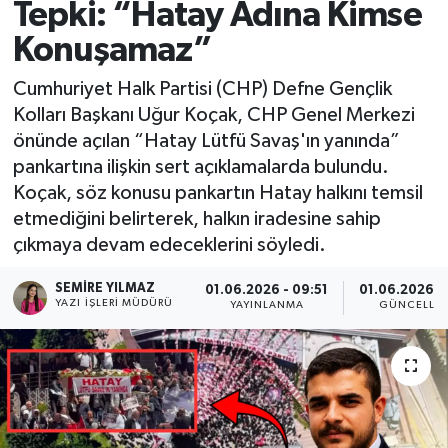
Tepki: “Hatay Adına Kimse
Spor
Konuşamaz”
Teknoloji
Cumhuriyet Halk Partisi (CHP) Defne Gençlik
Kolları Başkanı Uğur Koçak, CHP Genel Merkezi
Yaşam
önünde açılan “Hatay Lütfü Savaş'ın yanında”
pankartına ilişkin sert açıklamalarda bulundu.
Koçak, söz konusu pankartın Hatay halkını temsil
etmediğini belirterek, halkın iradesine sahip
çıkmaya devam edeceklerini söyledi.
SEMIRE YILMAZ
01.06.2026 - 09:51
01.06.2026 - 
YAZI İŞLERI MÜDÜRÜ
YAYINLANMA
GÜNCELLE