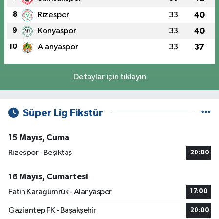
8
Rizespor
33
40
9
Konyaspor
33
40
10
Alanyaspor
33
37
Detaylar için tıklayın
Süper Lig Fikstür
15 Mayıs, Cuma
Rizespor - Beşiktaş
20:00
16 Mayıs, Cumartesi
Fatih Karagümrük - Alanyaspor
17:00
Gaziantep FK - Başakşehir
20:00