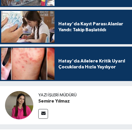
Hatay'da Kayıt Parası Alanlar
Yandı: Takip Başlatıldı
Hatay'da Ailelere Kritik Uyarı!
Çocuklarda Hızla Yayılıyor
YAZI İŞLERI MÜDÜRÜ
Semire Yılmaz