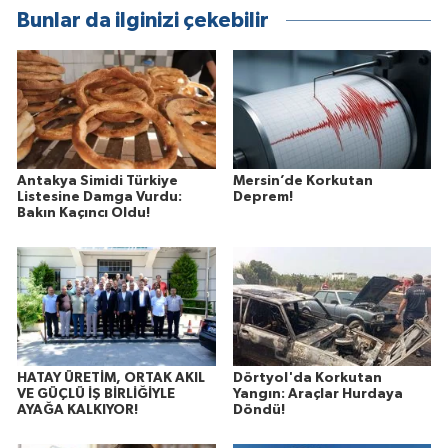
Bunlar da ilginizi çekebilir
Antakya Simidi Türkiye
Mersin’de Korkutan
Listesine Damga Vurdu:
Deprem!
Bakın Kaçıncı Oldu!
HATAY ÜRETİM, ORTAK AKIL
Dörtyol'da Korkutan
VE GÜÇLÜ İŞ BİRLİĞİYLE
Yangın: Araçlar Hurdaya
AYAĞA KALKIYOR!
Döndü!