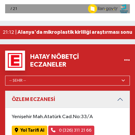
2026 Air Badminton Türkiye Şampiyonası, Ala
22:44 |
Cumhurbaşkanı Erdoğan, yarın Suudi Arabistan'a
22:31 |
Beşiktaş Çekya'dan İstanbul'a avantajlı dönüyo
22:31 |
Alanya'da mikroplastik kirliliği araştırması sonuç
21:12 |
HATAY NÖBETÇI
ECZANELER
ÖZLEM ECZANESİ
Yenişehir Mah.Atatürk Cad.No:33/A
Yol Tarifi Al
0 (326) 311 21 66