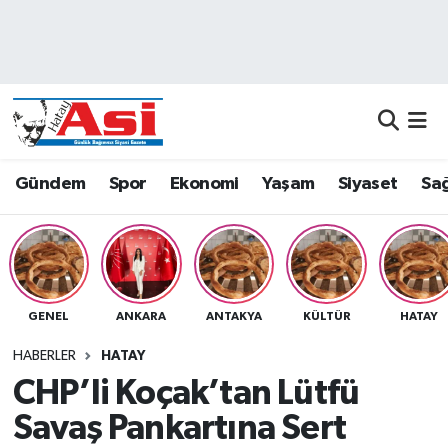
Asayiş
Nöbetçi Eczaneler
Dünya
Hava Durumu
Eğitim
Namaz Vakitleri
Gündem
Spor
Ekonomi
Yaşam
Siyaset
Sağ
Ekonomi
Trafik Durumu
Gündem
Süper Lig Puan Durumu ve Fikstür
GENEL
ANKARA
ANTAKYA
KÜLTÜR
HATAY
Magazin
Tüm Manşetler
HABERLER
HATAY
Sağlık
Son Dakika Haberleri
CHP’li Koçak’tan Lütfü
Savaş Pankartına Sert
Siyaset
Haber Arşivi