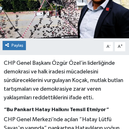
Paylaş
-
+
A
A
CHP Genel Başkanı Özgür Özel’in liderliğinde
demokrasi ve halk iradesi mücadelesini
sürdüreceklerini vurgulayan Koçak, mutlak butlan
tartışmaları ve demokrasiye zarar veren
yaklaşımları reddettiklerini ifade etti.
“Bu Pankart Hatay Halkını Temsil Etmiyor”
CHP Genel Merkezi’nde açılan “Hatay Lütfü
Savaş'ın yanında” pankartına Hataylıların yoğun