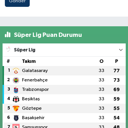
Gönder
Süper Lig Puan Durumu
Süper Lig
#
Takım
O
P
1
Galatasaray
33
77
2
Fenerbahçe
33
73
3
Trabzonspor
33
69
4
Beşiktaş
33
59
5
Göztepe
33
55
6
Başakşehir
33
54
7
Samsunspor
33
48