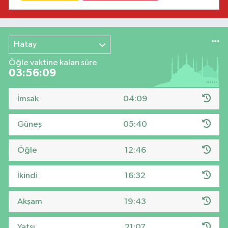
Hatay
Öğle vaktine kalan süre
03:56:08
İmsak
04:09
Güneş
05:40
Öğle
12:46
İkindi
16:32
Akşam
19:43
Yatsı
21:07