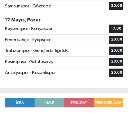
Samsunspor - Göztepe
20:00
17 Mayıs, Pazar
Kayserispor - Konyaspor
17:00
Fenerbahçe - Eyüpspor
20:00
Trabzonspor - Gençlerbirliği S.K.
20:00
Kasımpaşa - Galatasaray
20:00
Antalyaspor - Kocaelispor
20:00
Manavgat'ta kuyuya düşen çocuk itfaiye ekipleri
23:57 |