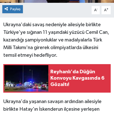
Paylaş
-
+
A
A
Ukrayna'daki savaş nedeniyle ailesiyle birlikte
Türkiye'ye sığınan 11 yaşındaki yüzücü Cemil Can,
kazandığı şampiyonluklar ve madalyalarla Türk
Milli Takımı'na girerek olimpiyatlarda ülkesini
temsil etmeyi hedefliyor.
Reyhanlı'da Düğün
Konvoyu Kavgasında 6
Gözaltı!
Ukrayna'da yaşanan savaşın ardından ailesiyle
birlikte Hatay'ın İskenderun ilçesine yerleşen