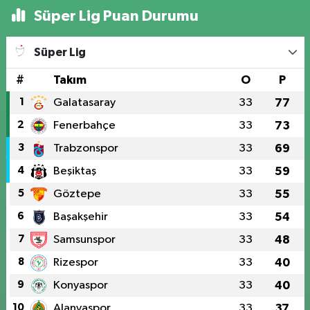
Süper Lig Puan Durumu
Süper Lig
#
Takım
O
P
1
Galatasaray
33
77
2
Fenerbahçe
33
73
3
Trabzonspor
33
69
4
Beşiktaş
33
59
5
Göztepe
33
55
6
Başakşehir
33
54
7
Samsunspor
33
48
8
Rizespor
33
40
9
Konyaspor
33
40
10
Alanyaspor
33
37