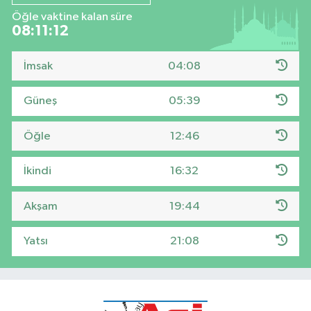
Öğle vaktine kalan süre
08:11:12
İmsak
04:08
Güneş
05:39
Öğle
12:46
İkindi
16:32
Akşam
19:44
Yatsı
21:08