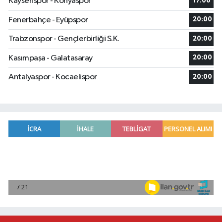
Kayserispor - Konyaspor
17:00
Fenerbahçe - Eyüpspor
20:00
Trabzonspor - Gençlerbirliği S.K.
20:00
Kasımpaşa - Galatasaray
20:00
Antalyaspor - Kocaelispor
20:00
Fenerbahçe, avantaj elde etti
23:49 |
Hataylıların Beklediği Haber Geldi: TOKİ Konut 
22:58 |
Antalya'da 89 yaşındaki kişi evinde ölü bulundu
22:47 |
Adana'da otomobil ile çarpışan motosikletin sü
22:23 |