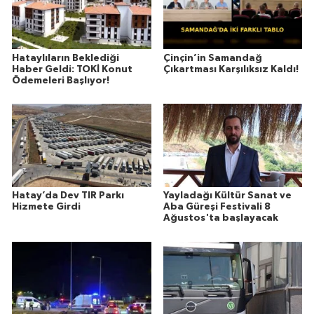
Hataylıların Beklediği
Çinçin’in Samandağ
Haber Geldi: TOKİ Konut
Çıkartması Karşılıksız Kaldı!
Ödemeleri Başlıyor!
Hatay’da Dev TIR Parkı
Yayladağı Kültür Sanat ve
Hizmete Girdi
Aba Güreşi Festivali 8
Ağustos'ta başlayacak