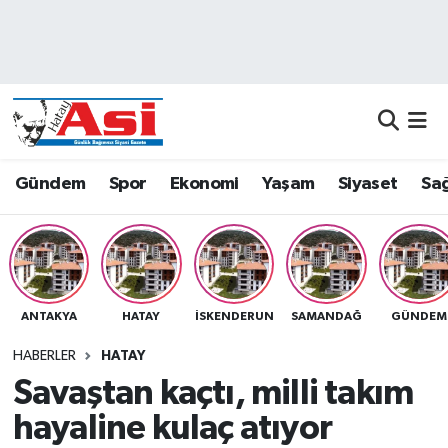
Asayiş
Nöbetçi Eczaneler
Dünya
Hava Durumu
Eğitim
Namaz Vakitleri
Gündem
Spor
Ekonomi
Yaşam
Siyaset
Sağ
Ekonomi
Trafik Durumu
Gündem
Süper Lig Puan Durumu ve Fikstür
ANTAKYA
HATAY
İSKENDERUN
SAMANDAĞ
GÜNDEM
Magazin
Tüm Manşetler
HABERLER
HATAY
Sağlık
Son Dakika Haberleri
Savaştan kaçtı, milli takım
hayaline kulaç atıyor
Siyaset
Haber Arşivi