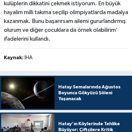
kulüplerin dikkatini çekmek istiyorum. En büyük
hayalim milli takıma seçilip olimpiyatlarda madalya
kazanmak. Bunu başarırsam ailemi gururlandırmış
olurum ve diğer çocuklara da örnek olabilirim'
ifadelerini kullandı.
Kaynak:
İHA
Hatay Semalarında Ağustos
Boyunca Gökyüzü Şöleni
Yaşanacak
Hatay’ın Köylerinde Tehlike
Büyüyor: Çiftçilere Kritik