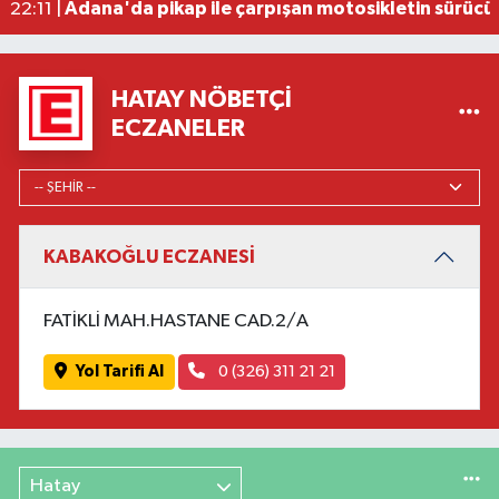
Adana'da pikap ile çarpışan motosikletin sürücü
22:11 |
HATAY NÖBETÇI
ECZANELER
KABAKOĞLU ECZANESİ
FATİKLİ MAH.HASTANE CAD.2/A
Yol Tarifi Al
0 (326) 311 21 21
Hatay