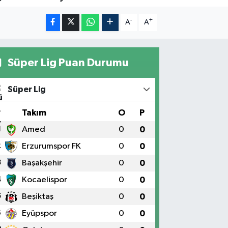
-
+
A
A
Süper Lig Puan Durumu
Süper Lig
#
Takım
O
P
1
Amed
0
0
2
Erzurumspor FK
0
0
3
Başakşehir
0
0
4
Kocaelispor
0
0
5
Beşiktaş
0
0
6
Eyüpspor
0
0