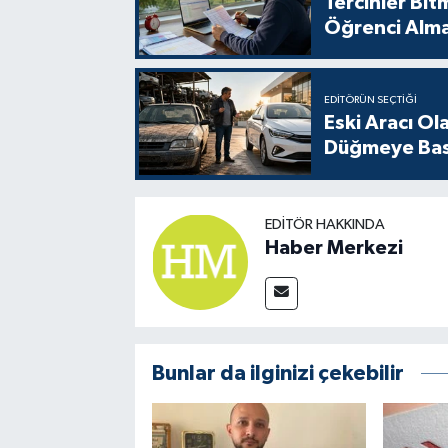
Tercihler Bit
Öğrenci Alm
EDITÖRÜN SEÇTIĞI
Eski Aracı Ol
Düğmeye Bas
EDITÖR HAKKINDA
Haber Merkezi
Bunlar da ilginizi çekebilir