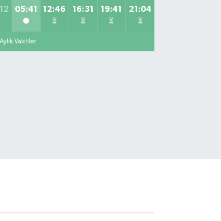
0 (533) 395 65 65
Yol Tarifi Al
12
05:41
12:46
16:31
19:41
21:04
Nuh Eczanesi
tih Mahallesi Hicazkar (Örnek Mah) Sokak Bağkur
Aylık Vakitler
tesi No:10 1A
0 (216) 324 46 96
Yol Tarifi Al
Yaman Eczanesi
te Mahallesi Kaptanoğlu Okul Sokak No:44 A
0 (216) 533 02 16
Yol Tarifi Al
Kelebek Eczanesi
narya Mahallesi Şahin Caddesi No:45 C Ece
permarket karşısı. Eski murat eczanesi.
0 (533) 306 21 14
Yol Tarifi Al
Kahraman Eczanesi
vuztürk Mahallesi Karadeniz Caddesi 128 K