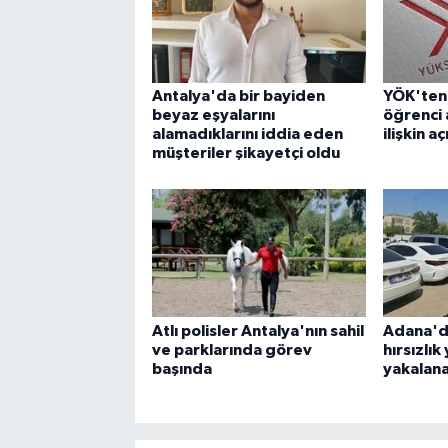
Antalya'da bir bayiden
YÖK'ten
beyaz eşyalarını
öğrenci 
alamadıklarını iddia eden
ilişkin a
müşteriler şikayetçi oldu
Atlı polisler Antalya'nın sahil
Adana'd
ve parklarında görev
hırsızlık
başında
yakalana