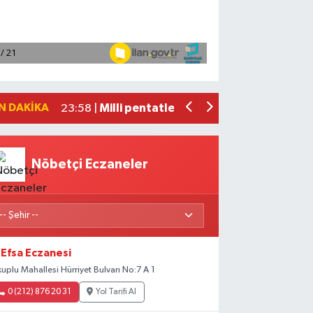
Adana'da helikopter destekli 'huzur v
01:06 |
Mersin'de uyuşturucu operasyonunda 1
00:39 |
Adana'da silahlı saldırıda 3 kişi yaral
00:05 |
Fransa'dan iade edilen tarihi eserler 
23:59 |
N DAKIKA
Milli pentatletler Kıvanç Taşyaran ve
23:58 |
Nöbetçi Eczaneler
Efsa Eczanesi
kuplu Mahallesi Hürriyet Bulvarı No:7 A 1
0 (212) 876 20 31
Yol Tarifi Al