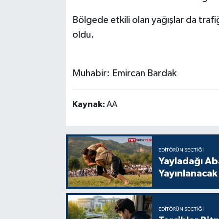
Bölgede etkili olan yağışlar da traf
oldu.
Muhabir: Emircan Bardak
Kaynak:
AA
EDITÖRÜN SEÇTIĞI
Yayladağı Ab
Yayınlanacak
EDITÖRÜN SEÇTIĞI