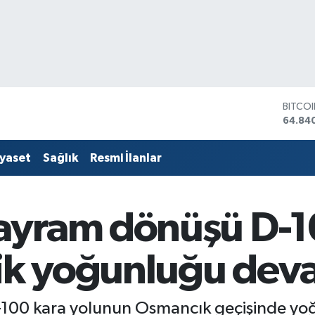
BITCO
64.84
DOLA
47,74
EURO
55,25
iyaset
Sağlık
Resmi İlanlar
STERL
64,481
GRAM 
6660.
ayram dönüşü D-1
BİST1
13.779
fik yoğunluğu dev
00 kara yolunun Osmancık geçişinde yoğ