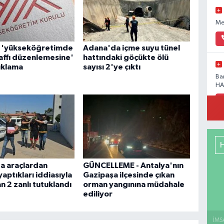
Me
 'yükseköğretimde
Adana'da içme suyu tünel
affı düzenlemesine'
hattındaki göçükte ölü
çıklama
sayısı 2'ye çıktı
Ba
HA
Ak
41
a araçlardan
GÜNCELLEME - Antalya'nın
 yaptıkları iddiasıyla
Gazipaşa ilçesinde çıkan
n 2 zanlı tutuklandı
orman yangınına müdahale
ediliyor
Ca
Te
İMS