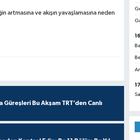
Ge
iğin artmasına ve akışın yavaşlamasına neden
Ga
1
Ba
Be
Am
1
Sa
a Güreşleri Bu Akşam TRT’den Canlı