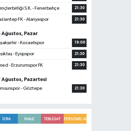
nçlerbirliği S.K. - Fenerbahçe
21:30
ziantep FK - Alanyaspor
21:30
6 Ağustos, Pazar
şakşehir - Kocaelispor
19:00
şiktaş - Eyüpspor
21:30
ed - Erzurumspor FK
21:30
7 Ağustos, Pazartesi
msunspor - Göztepe
21:30