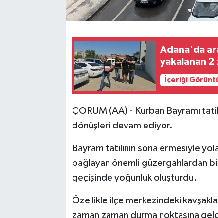
Adana'da araç
yakalanan 2 
İçeriği Görünt
ÇORUM (AA) - Kurban Bayramı tatil
dönüşleri devam ediyor.
Bayram tatilinin sona ermesiyle yola
bağlayan önemli güzergahlardan bi
geçişinde yoğunluk oluşturdu.
Özellikle ilçe merkezindeki kavşaklar
zaman zaman durma noktasına geld