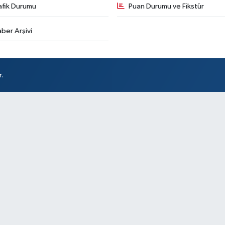
afik Durumu
Puan Durumu ve Fikstür
ber Arşivi
Ka
64
r.
Ba
Bö
Bu
Ha
iki
so