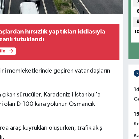
lardan hırsızlık yaptıkları iddiasıyla
1
zanlı tutuklandı
üle
ini memleketlerinde geçiren vatandaşların
1
 çıkan sürücüler, Karadeniz'i İstanbul'a
Ga
ri olan D-100 kara yolunun Osmancık
1
Ko
da araç kuyrukları oluşurken, trafik akışı
Ka
i.