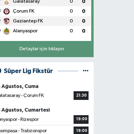
7
Galatasaray
0
0
8
Çorum FK
0
0
9
Gaziantep FK
0
0
0
Alanyaspor
0
0
Detaylar için tıklayın
Süper Lig Fikstür
4 Ağustos, Cuma
latasaray - Çorum FK
21:30
5 Ağustos, Cumartesi
nyaspor - Rizespor
19:00
sımpaşa - Trabzonspor
19:00