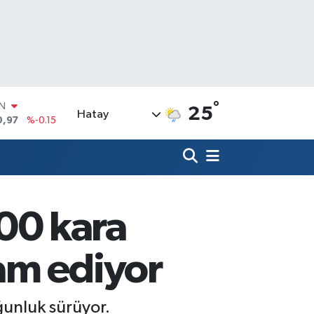
IN
0,97
%-0.15
°
25
R
Hatay
36
%0.18
10
%0.32
İN
1
%0.38
ALTIN
55
%0
00 kara
00
%-14
am ediyor
unluk sürüyor.