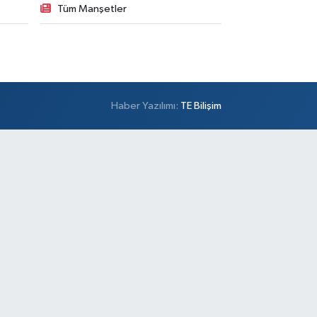
Tüm Manşetler
0 (216) 443 99 98
Yol Tarifi Al
Sofia Eczanesi
rtaltepe Mahallesi Şehit Ömer Halisdemir Caddesi
 1A
0 (212) 615 08 18
Yol Tarifi Al
Haber Yazılımı:
TE Bilişim
Eczanesi
ğlarbaşı Mahallesi Cemal Bey Caddesi 3-2 Özel
lge Hastanesi Yanı
0 (216) 305 99 87
Yol Tarifi Al
Ayda Eczanesi
lgurlu Mahallesi Özilhan Sokak 9 A Bulgurlu Caddesi
msilos'un arasından Karlıdere Caddesi'ne inerken
nci soldan girişte tam karşıda, BİM Market'in yan
kağı
0 (216) 650 81 92
Yol Tarifi Al