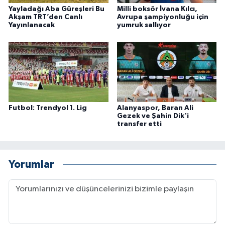
Yayladağı Aba Güreşleri Bu
Milli boksör İvana Kılcı,
Akşam TRT’den Canlı
Avrupa şampiyonluğu için
Yayınlanacak
yumruk sallıyor
Futbol: Trendyol 1. Lig
Alanyaspor, Baran Ali
Gezek ve Şahin Dik'i
transfer etti
Yorumlar