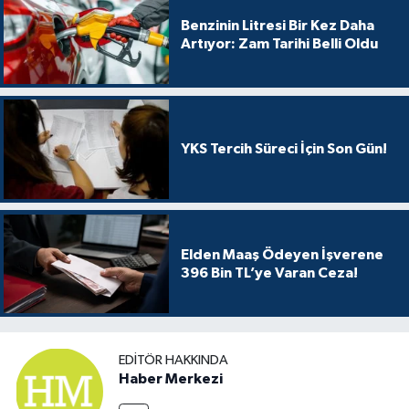
Benzinin Litresi Bir Kez Daha
Artıyor: Zam Tarihi Belli Oldu
YKS Tercih Süreci İçin Son Gün!
Elden Maaş Ödeyen İşverene
396 Bin TL’ye Varan Ceza!
EDITÖR HAKKINDA
Haber Merkezi