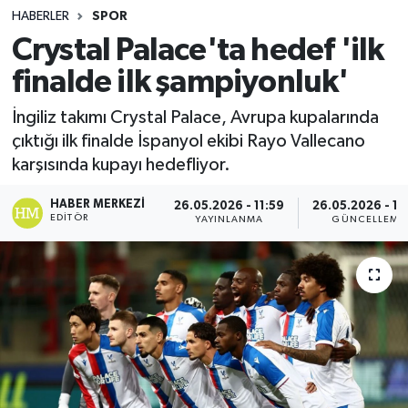
HABERLER
SPOR
Spor
Crystal Palace'ta hedef 'ilk
finalde ilk şampiyonluk'
Teknoloji
İngiliz takımı Crystal Palace, Avrupa kupalarında
Yaşam
çıktığı ilk finalde İspanyol ekibi Rayo Vallecano
karşısında kupayı hedefliyor.
HABER MERKEZI
26.05.2026 - 11:59
26.05.2026 - 12
EDITÖR
YAYINLANMA
GÜNCELLEME