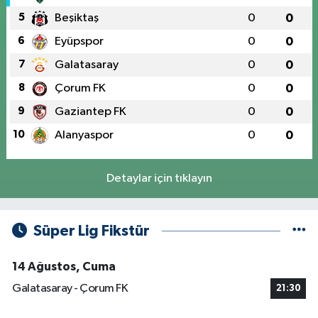
5
Beşiktaş
0
0
6
Eyüpspor
0
0
7
Galatasaray
0
0
8
Çorum FK
0
0
9
Gaziantep FK
0
0
10
Alanyaspor
0
0
Detaylar için tıklayın
Süper Lig Fikstür
14 Ağustos, Cuma
Galatasaray - Çorum FK
21:30