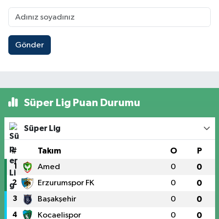
Gönder
Süper Lig Puan Durumu
Süper Lig
#
Takım
O
P
1
Amed
0
0
2
Erzurumspor FK
0
0
3
Başakşehir
0
0
4
Kocaelispor
0
0