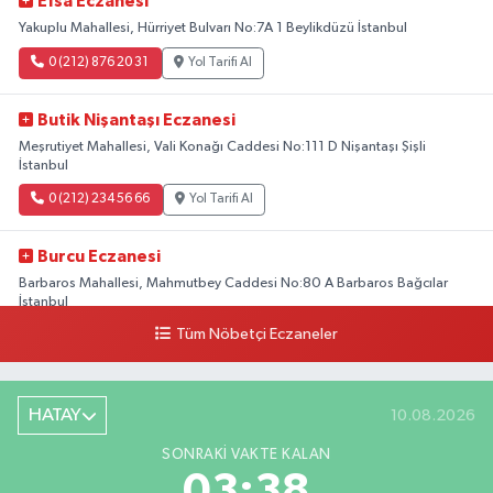
Efsa Eczanesi
Yakuplu Mahallesi, Hürriyet Bulvarı No:7A 1 Beylikdüzü İstanbul
0 (212) 876 20 31
Yol Tarifi Al
Butik Nişantaşı Eczanesi
Meşrutiyet Mahallesi, Vali Konağı Caddesi No:111 D Nişantaşı Şişli
İstanbul
0 (212) 234 56 66
Yol Tarifi Al
Burcu Eczanesi
Barbaros Mahallesi, Mahmutbey Caddesi No:80 A Barbaros Bağcılar
İstanbul
Tüm Nöbetçi Eczaneler
0 (212) 552 25 29
Yol Tarifi Al
Tuna Tillo Eczanesi
HATAY
10.08.2026
Akşemsettin Mahallesi, Akdeniz Caddesi No:12 A Fatih İstanbul
SONRAKI VAKTE KALAN
0 (212) 635 03 83
Yol Tarifi Al
03:37