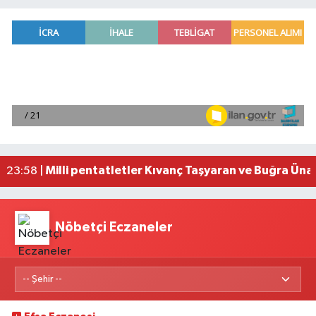
Adana'da helikopter destekli 'huzur ve güven' 
01:06 |
Mersin'de uyuşturucu operasyonunda 190 gram e
00:39 |
Adana'da silahlı saldırıda 3 kişi yaralandı
00:05 |
Fransa'dan iade edilen tarihi eserler Şam Kalesi
23:59 |
Milli pentatletler Kıvanç Taşyaran ve Buğra Üna
23:58 |
Nöbetçi Eczaneler