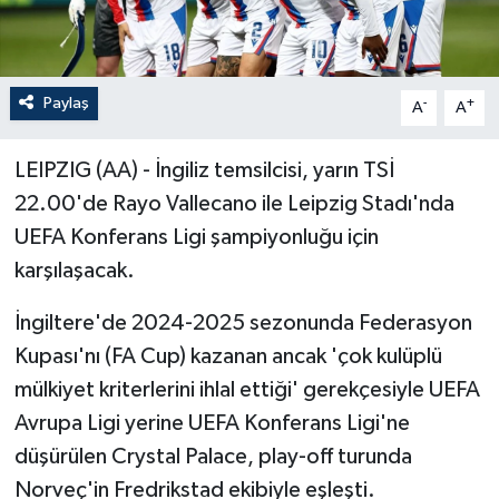
Paylaş
-
+
A
A
LEIPZIG (AA) - İngiliz temsilcisi, yarın TSİ
22.00'de Rayo Vallecano ile Leipzig Stadı'nda
UEFA Konferans Ligi şampiyonluğu için
karşılaşacak.
İngiltere'de 2024-2025 sezonunda Federasyon
Kupası'nı (FA Cup) kazanan ancak 'çok kulüplü
mülkiyet kriterlerini ihlal ettiği' gerekçesiyle UEFA
Avrupa Ligi yerine UEFA Konferans Ligi'ne
düşürülen Crystal Palace, play-off turunda
Norveç'in Fredrikstad ekibiyle eşleşti.