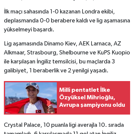
İlk maçı sahasında 1-0 kazanan Londra ekibi,
deplasmanda 0-0 berabere kaldı ve lig aşamasına
yükselmeyi başardı.
Lig aşamasında Dinamo Kiev, AEK Larnaca, AZ
Alkmaar, Strasbourg, Shelbourne ve KuPS Kuopio
ile karşılaşan İngiliz temsilcisi, bu maçlarda 3
galibiyet, 1 beraberlik ve 2 yenilgi yaşadı.
Milli pentatlet İlke
Özyüksel Mihrioğlu,
Avrupa şampiyonu oldu
Crystal Palace, 10 puanla ligi averajla 10. sırada
tamamladı. 6 karşılaşmada 11 gol atan İngiliz