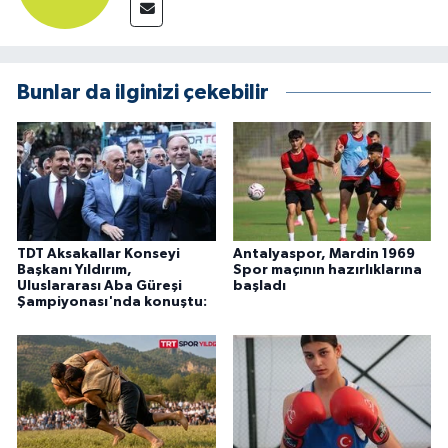
Bunlar da ilginizi çekebilir
TDT Aksakallar Konseyi
Antalyaspor, Mardin 1969
Başkanı Yıldırım,
Spor maçının hazırlıklarına
Uluslararası Aba Güreşi
başladı
Şampiyonası'nda konuştu: