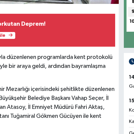
1
orkutan Deprem!
üle
yla düzenlenen programlarda kent protokolü
eriyle bir araya geldi, ardından bayramlaşma
1
Ga
hir Mezarlığı içerisindeki şehitlikte düzenlenen
 Büyükşehir Belediye Başkanı Vahap Seçer, İl
1
n Atasoy, İl Emniyet Müdürü Fahri Aktaş,
Ko
tanı Tuğamiral Gökmen Gücüyen ile kent
Ka
Ge