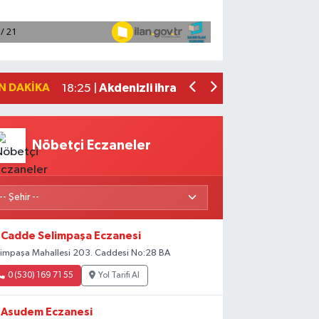
VakıfBank'tan 2026'nın ilk yarısında 3
19:38 |
Mersin'de bir kişi evinde ölü bulundu
19:19 |
Bakan Yumaklı, 688 milyon 200 bin lira
18:41 |
Borsa günü düşüşle tamamladı
18:31 |
N DAKIKA
Akdenizli ihracatçılar temmuzda 92,6 m
18:25 |
Nöbetçi Eczaneler
Cadde Selimpaşa Eczanesi
limpaşa Mahallesi 203. Caddesi No:28 BA
0 (530) 169 71 55
Yol Tarifi Al
Asudem Eczanesi