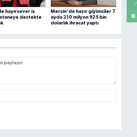
mar
bu
e hayırsever iş
Mersin'de hazır giyimciler 7
astaneye destekte
ayda 210 milyon 925 bin
ak
dolarlık ihracat yaptı
Pe
Sa
Os
Ve
AŞ