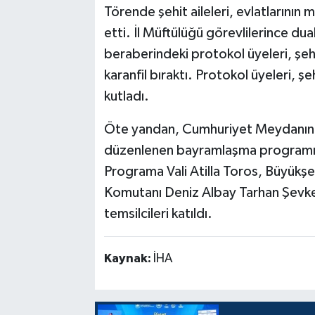
Törende şehit aileleri, evlatlarının 
etti. İl Müftülüğü görevlilerince du
beraberindeki protokol üyeleri, şehi
karanfil bıraktı. Protokol üyeleri, şe
kutladı.
Öte yandan, Cumhuriyet Meydanınd
düzenlenen bayramlaşma programınd
Programa Vali Atilla Toros, Büyükş
Komutanı Deniz Albay Tarhan Şevket
temsilcileri katıldı.
Kaynak:
İHA