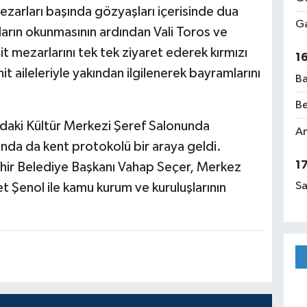
mezarları başında gözyaşları içerisinde dua
Ga
aların okunmasının ardından Vali Toros ve
t mezarlarını tek tek ziyaret ederek kırmızı
1
hit aileleriyle yakından ilgilenerek bayramlarını
Ba
Be
aki Kültür Merkezi Şeref Salonunda
Am
a da kent protokolü bir araya geldi.
1
ehir Belediye Başkanı Vahap Seçer, Merkez
Sa
 Şenol ile kamu kurum ve kuruluşlarının