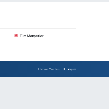
Çengelköy Meydan Eczanesi
ngelköy Mahallesi Kaldırım Caddesi 60 A A3 Blok
:8 Ömer Öztürk Camii Karşısı
0 (216) 755 64 23
Yol Tarifi Al
Banu Eczanesi
Tüm Manşetler
maniye Mahallesi Adalet Sokak 6 Osmaniye Minibüs
akları Meydanı, Çarşı girişi,Tarihi Kayıkçıoğlu Fırını
şısı
0 (212) 543 28 87
Yol Tarifi Al
Ece Eczanesi
Haber Yazılımı:
TE Bilişim
emsettin Mahallesi Eşref Bitlis Bulvarı 40 A
şemsettin Mahallesi Eşref Bitlis Bulvarı No:40 A
ltanbeyli İstanbul Dumankaya Trend Residence
şısı
0 (533) 260 54 90
Yol Tarifi Al
Aysu Eczanesi