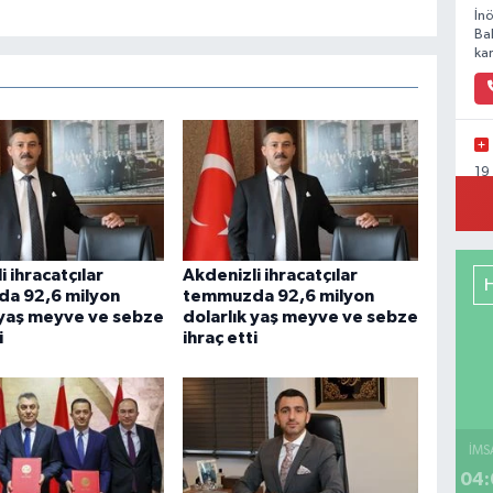
İn
Ba
kar
19
Ka
i ihracatçılar
Akdenizli ihracatçılar
a 92,6 milyon
temmuzda 92,6 milyon
Ya
 yaş meyve ve sebze
dolarlık yaş meyve ve sebze
Mu
i
ihraç etti
Ca
So
İMS
04:
Ba