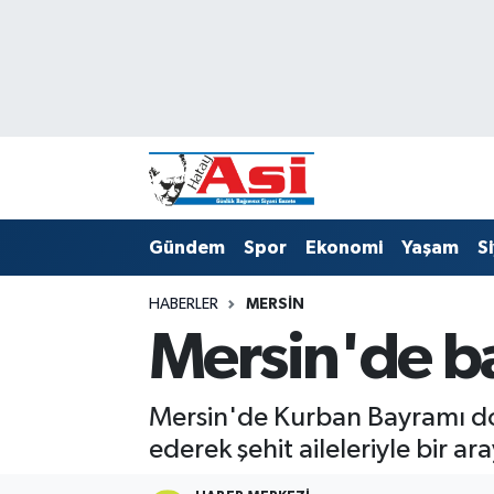
Asayiş
Hava Durumu
Dünya
Trafik Durumu
Eğitim
Süper Lig Puan Durumu ve Fikstür
Gündem
Spor
Ekonomi
Yaşam
S
Ekonomi
Tüm Manşetler
HABERLER
MERSIN
Gündem
Son Dakika Haberleri
Mersin'de b
Magazin
Haber Arşivi
Mersin'de Kurban Bayramı dol
Sağlık
ederek şehit aileleriyle bir
Siyaset