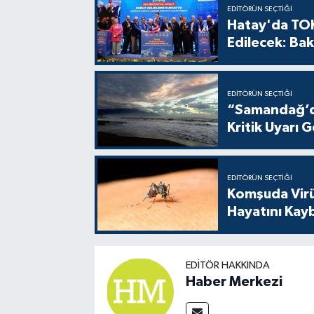
EDITÖRÜN SEÇTIĞI
Hatay'da TOK
Edilecek: Bak
EDITÖRÜN SEÇTIĞI
“Samandağ’da
Kritik Uyarı G
EDITÖRÜN SEÇTIĞI
Komşuda Virüs
Hayatını Kay
EDITÖR HAKKINDA
Haber Merkezi