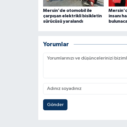
Mersin'de otomobil ile
Mersin'd
çarpışan elektrikli bisikletin
insanı h
sürücüsü yaralandı
bulunac
Yorumlar
Gönder