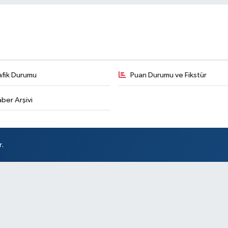
Çe
No
afik Durumu
Puan Durumu ve Fikstür
Os
Dur
ber Arşivi
kar
r.
Akş
Ak
Su
Kar