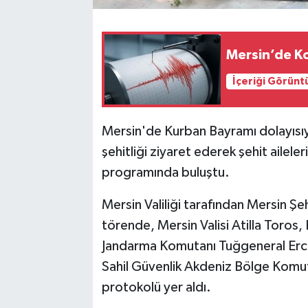
Mersin’de K
İçeriği Görünt
Mersin'de Kurban Bayramı dolayısı
şehitliği ziyaret ederek şehit ailel
programında buluştu.
Mersin Valiliği tarafından Mersin Şe
törende, Mersin Valisi Atilla Toros,
Jandarma Komutanı Tuğgeneral Erca
Sahil Güvenlik Akdeniz Bölge Komu
protokolü yer aldı.