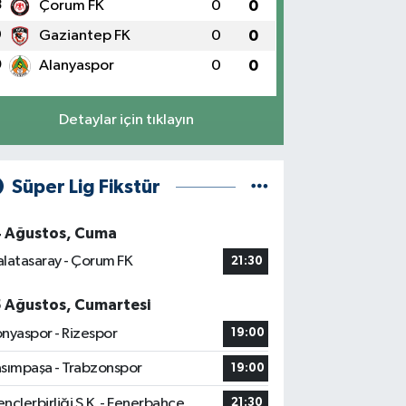
8
Çorum FK
0
0
9
Gaziantep FK
0
0
0
Alanyaspor
0
0
Detaylar için tıklayın
Süper Lig Fikstür
4 Ağustos, Cuma
latasaray - Çorum FK
21:30
5 Ağustos, Cumartesi
nyaspor - Rizespor
19:00
sımpaşa - Trabzonspor
19:00
nçlerbirliği S.K. - Fenerbahçe
21:30