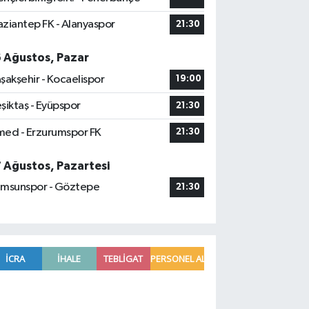
ziantep FK - Alanyaspor
21:30
6 Ağustos, Pazar
şakşehir - Kocaelispor
19:00
şiktaş - Eyüpspor
21:30
ed - Erzurumspor FK
21:30
7 Ağustos, Pazartesi
msunspor - Göztepe
21:30