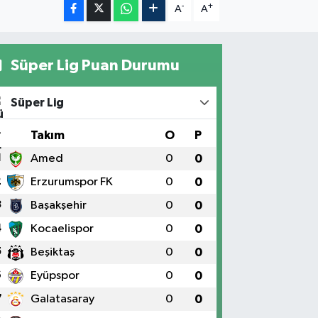
-
+
A
A
Süper Lig Puan Durumu
Süper Lig
#
Takım
O
P
1
Amed
0
0
2
Erzurumspor FK
0
0
3
Başakşehir
0
0
4
Kocaelispor
0
0
5
Beşiktaş
0
0
6
Eyüpspor
0
0
7
Galatasaray
0
0