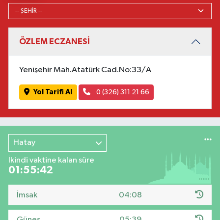
ÖZLEM ECZANESİ
Yenişehir Mah.Atatürk Cad.No:33/A
Yol Tarifi Al
0 (326) 311 21 66
Hatay
İkindi vaktine kalan süre
01:55:41
İmsak
04:08
Güneş
05:39