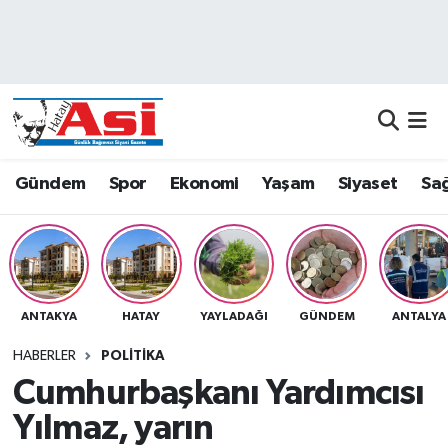
Asayiş
Nöbetçi Eczaneler
Dünya
Hava Durumu
Eğitim
Namaz Vakitleri
Gündem
Spor
Ekonomi
Yaşam
Siyaset
Sağ
Ekonomi
Trafik Durumu
Gündem
Süper Lig Puan Durumu ve Fikstür
ANTAKYA
HATAY
YAYLADAĞI
GÜNDEM
ANTALYA
Magazin
Tüm Manşetler
HABERLER
POLITIKA
Sağlık
Son Dakika Haberleri
Cumhurbaşkanı Yardımcısı
Yılmaz, yarın
Siyaset
Haber Arşivi