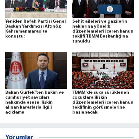
Yeniden Refah Partisi Genel
Şehit aileleri ve gazilerin
Başkan Yardımcısı Altınöz
haklarına yönelik
Kahramanmaraş'ta
düzenlemeleri içeren kanun
konuştu:
teklifi TBMM Başkanlığına
sunuldu
Bakan Gürlek'ten hakim ve
TBMM'de suça sürüklenen
cumhuriyet savcıları
çocuklara ilişkin
hakkında esasa ilişkin
düzenlemeleri içeren kanun
alınan kararlarla ilgili
teklifinin görüşmelerine
açıklama
başlanacak
Yorumlar