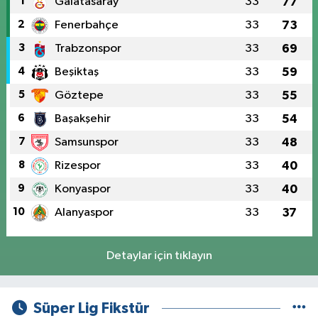
1
Galatasaray
33
77
2
Fenerbahçe
33
73
3
Trabzonspor
33
69
4
Beşiktaş
33
59
5
Göztepe
33
55
6
Başakşehir
33
54
7
Samsunspor
33
48
8
Rizespor
33
40
9
Konyaspor
33
40
10
Alanyaspor
33
37
Detaylar için tıklayın
Süper Lig Fikstür