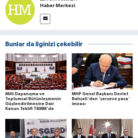
Haber Merkezi
Bunlar da ilginizi çekebilir
Milli Dayanışma ve
MHP Genel Başkanı Devlet
Toplumsal Bütünleşmenin
Bahçeli'den 'çerçeve yasa'
Güçlendirilmesine Dair
imzası
Kanun Teklifi TBMM'de