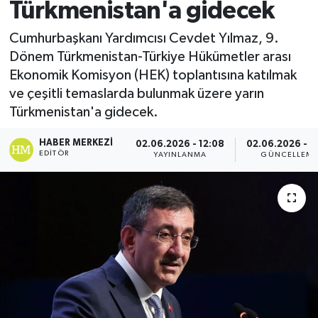
Türkmenistan'a gidecek
Spor
Cumhurbaşkanı Yardımcısı Cevdet Yılmaz, 9.
Dönem Türkmenistan-Türkiye Hükümetler arası
Teknoloji
Ekonomik Komisyon (HEK) toplantısına katılmak
ve çeşitli temaslarda bulunmak üzere yarın
Yaşam
Türkmenistan'a gidecek.
HABER MERKEZI
02.06.2026 - 12:08
02.06.2026 - 1
EDITÖR
YAYINLANMA
GÜNCELLEM