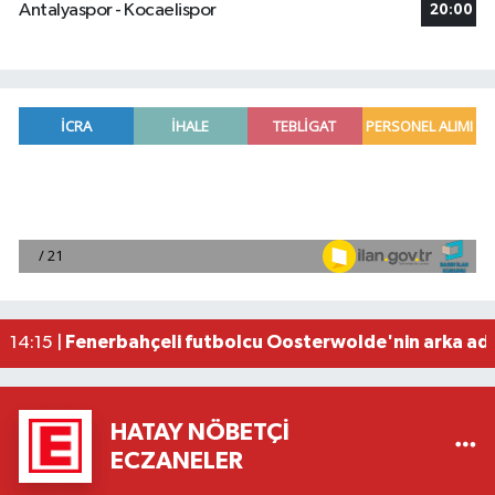
Antalyaspor - Kocaelispor
20:00
Türkiye Sigorta Basketbol Süper Ligi'nin 2026-20
14:15 |
AKM Yaz Konserleri 12 Ağustos'ta caz temasıyla
14:15 |
Yozgat'ta orman gözcüleri yangınlara karşı 7 g
14:14 |
Taş Tepeler, yurt dışındaki tanıtımlarla uluslar
14:14 |
Fenerbahçeli futbolcu Oosterwolde'nin arka adal
14:15 |
HATAY NÖBETÇI
ECZANELER