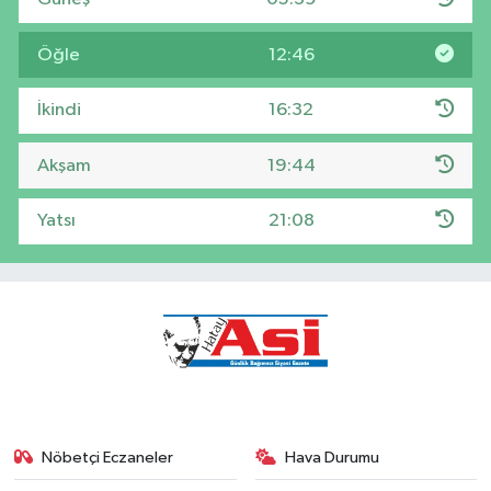
Öğle
12:46
İkindi
16:32
Akşam
19:44
Yatsı
21:08
Nöbetçi Eczaneler
Hava Durumu