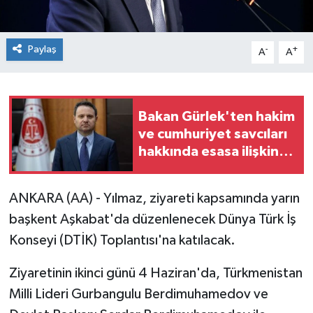
Paylaş
-
+
A
A
Bakan Gürlek'ten hakim
ve cumhuriyet savcıları
hakkında esasa ilişkin
alınan kararlarla ilgili
açıklama
ANKARA (AA) - Yılmaz, ziyareti kapsamında yarın
başkent Aşkabat'da düzenlenecek Dünya Türk İş
Konseyi (DTİK) Toplantısı'na katılacak.
Ziyaretinin ikinci günü 4 Haziran'da, Türkmenistan
Milli Lideri Gurbangulu Berdimuhamedov ve