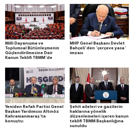
Milli Dayanışma ve
MHP Genel Başkanı Devlet
Toplumsal Bütünleşmenin
Bahçeli'den 'çerçeve yasa'
Güçlendirilmesine Dair
imzası
Kanun Teklifi TBMM'de
Yeniden Refah Partisi Genel
Şehit aileleri ve gazilerin
Başkan Yardımcısı Altınöz
haklarına yönelik
Kahramanmaraş'ta
düzenlemeleri içeren kanun
konuştu:
teklifi TBMM Başkanlığına
sunuldu