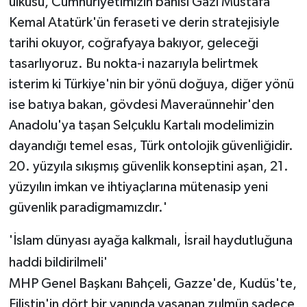
ülküsü, Cumhuriyetimizin banisi Gazi Mustafa
Kemal Atatürk'ün feraseti ve derin stratejisiyle
tarihi okuyor, coğrafyaya bakıyor, geleceği
tasarlıyoruz. Bu nokta-i nazarıyla belirtmek
isterim ki Türkiye'nin bir yönü doğuya, diğer yönü
ise batıya bakan, gövdesi Maveraünnehir'den
Anadolu'ya taşan Selçuklu Kartalı modelimizin
dayandığı temel esas, Türk ontolojik güvenliğidir.
20. yüzyıla sıkışmış güvenlik konseptini aşan, 21.
yüzyılın imkan ve ihtiyaçlarına mütenasip yeni
güvenlik paradigmamızdır.'
'İslam dünyası ayağa kalkmalı, İsrail haydutluğuna
haddi bildirilmeli'
MHP Genel Başkanı Bahçeli, Gazze'de, Kudüs'te,
Filistin'in dört bir yanında yaşanan zulmün sadece