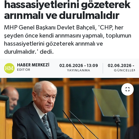
hassasiyetlerini gözeterek
Spor
arınmalı ve durulmalıdır
Teknoloji
MHP Genel Başkanı Devlet Bahçeli, 'CHP, her
şeyden önce kendi arınmasını yapmalı, toplumun
Yaşam
hassasiyetlerini gözeterek arınmalı ve
durulmalıdır.' dedi.
HABER MERKEZI
02.06.2026 - 13:09
02.06.2026 - 1
EDITÖR
YAYINLANMA
GÜNCELLEM