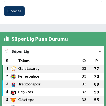
Gönder
Süper Lig Puan Durumu
Süper Lig
#
Takım
O
P
1
Galatasaray
33
77
2
Fenerbahçe
33
73
3
Trabzonspor
33
69
4
Beşiktaş
33
59
5
Göztepe
33
55