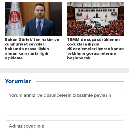
Bakan Gürlek'ten hakim ve
TBMM'de suça sürüklenen
cumhuriyet savcıları
çocuklara ilişkin
hakkında esasa ilişkin
düzenlemeleri içeren kanun
alınan kararlarla ilgili
teklifinin görüşmelerine
açıklama
başlanacak
Yorumlar