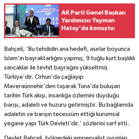
AK Parti Genel Başkan
Yardımcısı Yayman
Hatay'da konuştu:
Bahçeli, 'Bu tehdidin ana hedefi, asırlar boyunca
İslam'ın bayraktarlığını yapmış, 9 tuğlu kurt başlıklı
sancaklar ile tevhit bayrağını yükseltmiş
Türkiye'dir. Orhun'da çağlayıp
Maveraünnehir'den taşarak Tuna'da buluşan
tarihin Türk akışı, insanlığa özlemini duyduğu
barışı, adaleti ve huzuru getirmiştir. Bu bağlamda
adaletin ve barışın tecessüm ettiği kurumsal
yegane yapı Türk Devleti'dir.' sözlerini sarf etti.
Devlet Bahçeli, bölgedeki emperyalist oyunları