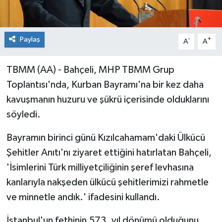
Paylaş
-
+
A
A
TBMM (AA) - Bahçeli, MHP TBMM Grup
Toplantısı'nda, Kurban Bayramı'na bir kez daha
kavuşmanın huzuru ve şükrü içerisinde olduklarını
söyledi.
Bayramın birinci günü Kızılcahamam'daki Ülkücü
Şehitler Anıtı'nı ziyaret ettiğini hatırlatan Bahçeli,
'İsimlerini Türk milliyetçiliğinin şeref levhasına
kanlarıyla nakşeden ülkücü şehitlerimizi rahmetle
ve minnetle andık.' ifadesini kullandı.
İstanbul'un fethinin 573. yıl dönümü olduğunu