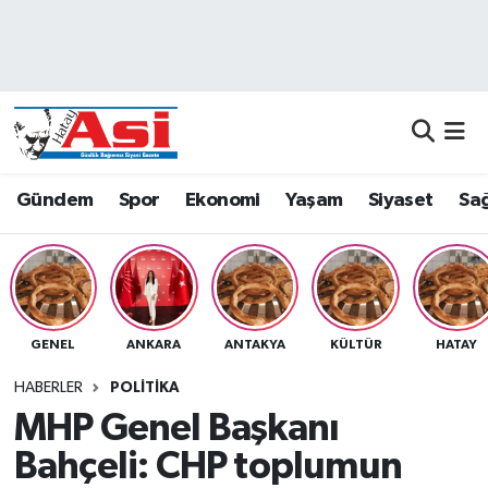
Asayiş
Nöbetçi Eczaneler
Dünya
Hava Durumu
Eğitim
Namaz Vakitleri
Gündem
Spor
Ekonomi
Yaşam
Siyaset
Sağ
Ekonomi
Trafik Durumu
Gündem
Süper Lig Puan Durumu ve Fikstür
GENEL
ANKARA
ANTAKYA
KÜLTÜR
HATAY
Magazin
Tüm Manşetler
HABERLER
POLITIKA
Sağlık
Son Dakika Haberleri
MHP Genel Başkanı
Bahçeli: CHP toplumun
Siyaset
Haber Arşivi