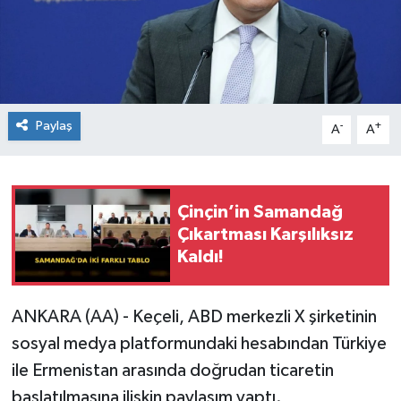
Paylaş
-
+
A
A
Çinçin’in Samandağ
Çıkartması Karşılıksız
Kaldı!
ANKARA (AA) - Keçeli, ABD merkezli X şirketinin
sosyal medya platformundaki hesabından Türkiye
ile Ermenistan arasında doğrudan ticaretin
başlatılmasına ilişkin paylaşım yaptı.