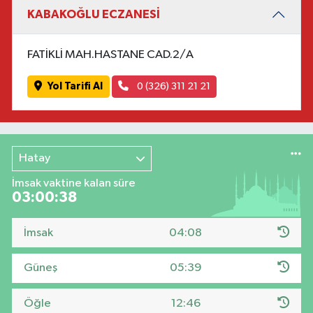
KABAKOĞLU ECZANESİ
FATİKLİ MAH.HASTANE CAD.2/A
Yol Tarifi Al
0 (326) 311 21 21
Hatay
İmsak vaktine kalan süre
03:00:38
İmsak
04:08
Güneş
05:39
Öğle
12:46