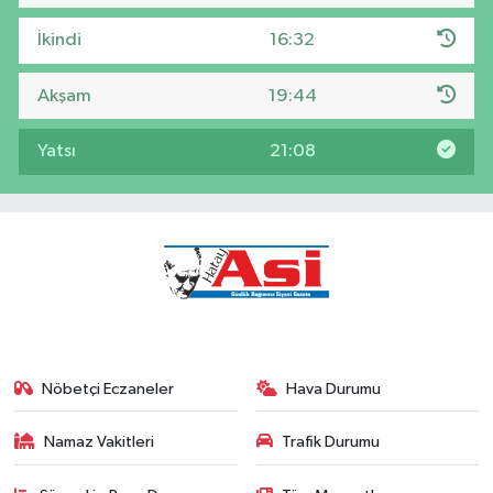
İkindi
16:32
Akşam
19:44
Yatsı
21:08
Nöbetçi Eczaneler
Hava Durumu
Namaz Vakitleri
Trafik Durumu