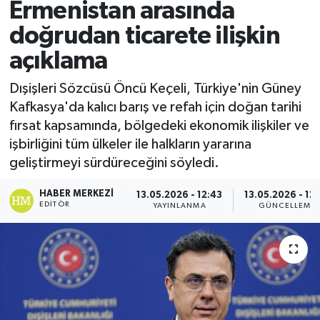
Ermenistan arasında
Spor
doğrudan ticarete ilişkin
açıklama
Teknoloji
Dışişleri Sözcüsü Öncü Keçeli, Türkiye'nin Güney
Yaşam
Kafkasya'da kalıcı barış ve refah için doğan tarihi
fırsat kapsamında, bölgedeki ekonomik ilişkiler ve
işbirliğini tüm ülkeler ile halkların yararına
geliştirmeyi sürdüreceğini söyledi.
HABER MERKEZI
13.05.2026 - 12:43
13.05.2026 - 12
EDITÖR
YAYINLANMA
GÜNCELLEME