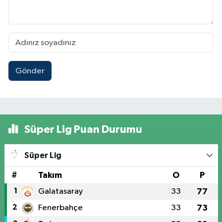
Gönder
Süper Lig Puan Durumu
Süper Lig
#
Takım
O
P
1
Galatasaray
33
77
2
Fenerbahçe
33
73