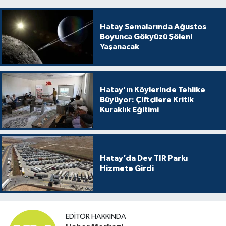
Hatay Semalarında Ağustos
Boyunca Gökyüzü Şöleni
Yaşanacak
Hatay’ın Köylerinde Tehlike
Büyüyor: Çiftçilere Kritik
Kuraklık Eğitimi
Hatay’da Dev TIR Parkı
Hizmete Girdi
EDITÖR HAKKINDA