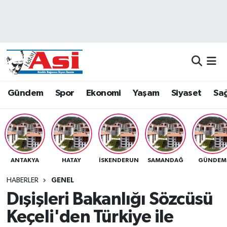
Asayiş
Nöbetçi Eczaneler
Dünya
Hava Durumu
Eğitim
Namaz Vakitleri
Gündem
Spor
Ekonomi
Yaşam
Siyaset
Sağ
Ekonomi
Trafik Durumu
Gündem
Süper Lig Puan Durumu ve Fikstür
ANTAKYA
HATAY
İSKENDERUN
SAMANDAĞ
GÜNDEM
Magazin
Tüm Manşetler
HABERLER
GENEL
Sağlık
Son Dakika Haberleri
Dışişleri Bakanlığı Sözcüsü
Keçeli'den Türkiye ile
Siyaset
Haber Arşivi