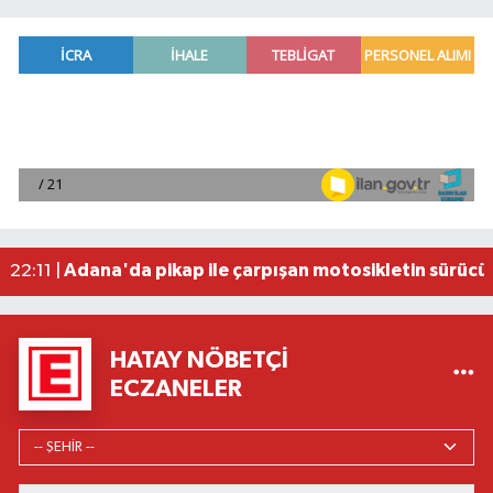
Fenerbahçe, avantaj elde etti
23:49 |
Hataylıların Beklediği Haber Geldi: TOKİ Konut 
22:58 |
Antalya'da 89 yaşındaki kişi evinde ölü bulundu
22:47 |
Adana'da otomobil ile çarpışan motosikletin sü
22:23 |
Adana'da pikap ile çarpışan motosikletin sürücü
22:11 |
HATAY NÖBETÇI
ECZANELER