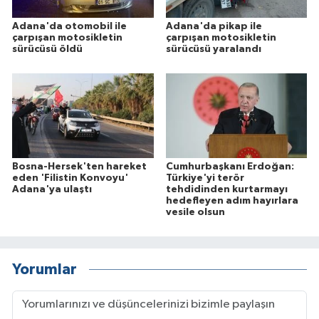
Adana'da otomobil ile
Adana'da pikap ile
çarpışan motosikletin
çarpışan motosikletin
sürücüsü öldü
sürücüsü yaralandı
Bosna-Hersek'ten hareket
Cumhurbaşkanı Erdoğan:
eden 'Filistin Konvoyu'
Türkiye'yi terör
Adana'ya ulaştı
tehdidinden kurtarmayı
hedefleyen adım hayırlara
vesile olsun
Yorumlar