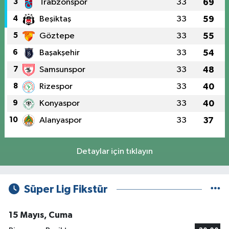
3
Trabzonspor
33
69
4
Beşiktaş
33
59
5
Göztepe
33
55
6
Başakşehir
33
54
7
Samsunspor
33
48
8
Rizespor
33
40
9
Konyaspor
33
40
10
Alanyaspor
33
37
Detaylar için tıklayın
Süper Lig Fikstür
15 Mayıs, Cuma