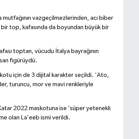
Ha
Sağ
 mutfağının vazgeçilmezlerinden, acı biber
de bir top, kafasında da boyundan büyük bir
Ha
İS
kafası toptan, vücudu İtalya bayrağının
nsan figürüydü.
 için de 3 dijital karakter seçildi. 'Ato,
Sa
rler, turuncu, mor ve mavi renkleriyle
Katar 2022 maskotuna ise 'süper yetenekli
Yu
me olan La'eeb ismi verildi.
AY
AR