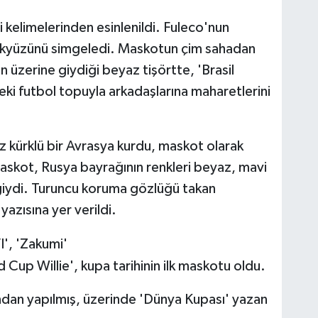
i kelimelerinden esinlenildi. Fuleco'nun
Os
ökyüzünü simgeledi. Maskotun çim sahadan
n üzerine giydiği beyaz tişörtte, 'Brasil
deki futbol topuyla arkadaşlarına maharetlerini
Ve
AŞ
kürklü bir Avrasya kurdu, maskot olarak
maskot, Rusya bayrağının renkleri beyaz, mavi
 giydi. Turuncu koruma gözlüğü takan
Çe
No
azısına yer verildi.
VI', 'Zakumi'
 Cup Willie', kupa tarihinin ilk maskotu oldu.
Os
Dur
ğından yapılmış, üzerinde 'Dünya Kupası' yazan
kar