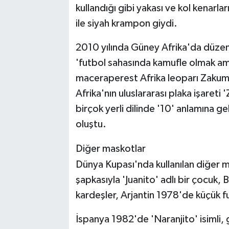
kullandığı gibi yakası ve kol kenarl
ile siyah krampon giydi.
2010 yılında Güney Afrika'da düze
'futbol sahasında kamufle olmak ama
maceraperest Afrika leoparı Zakumi
Afrika'nın uluslararası plaka işareti 
birçok yerli dilinde '10' anlamına ge
oluştu.
Diğer maskotlar
Dünya Kupası'nda kullanılan diğer 
şapkasıyla 'Juanito' adlı bir çocuk,
kardeşler, Arjantin 1978'de küçük f
İspanya 1982'de 'Naranjito' isimli,