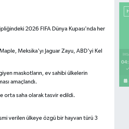
Ya
Mu
Ca
ipliğindeki 2026 FIFA Dünya Kupası'nda her
So
Maple, Meksika'yı Jaguar Zayu, ABD'yi Kel
İMS
04:
Ba
mar
yen maskotların, ev sahibi ülkelerin
bu
tması amaçlandı.
e orta saha olarak tasvir edildi.
Pe
Sa
mi verilen ülkeye özgü bir hayvan türü 3