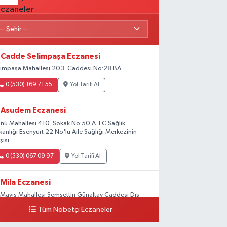
Cadde Selimpaşa Eczanesi
limpaşa Mahallesi 203. Caddesi No:28 BA
0 (530) 169 71 55
Yol Tarifi Al
Asudem Eczanesi
önü Mahallesi 410. Sokak No:50 A T.C Sağlık
kanlığı Esenyurt 22 No'lu Aile Sağlığı Merkezinin
şısı.
0 (530) 067 09 97
Yol Tarifi Al
Mila Eczanesi
 Mayıs Mahallesi Şemsettin Günaltay Caddesi Dış
pı No:168-170 G No:29
Tüm Nöbetçi Eczaneler
0 (216) 514 23 73
Yol Tarifi Al