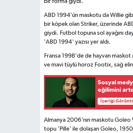
bir forma giydi.
ABD 1994'ün maskotu da Willie gibi b
bir köpek olan Striker, üzerinde ABD 
giydi. Futbol topuna sol ayağını 
'ABD 1994' yazısı yer aldı.
Fransa 1998'de de hayvan maskot gel
ve mavi tüylü horoz Footix, sağ el
Sosyal medy
eğilimini art
İçeriği Görünt
Almanya 2006'nın maskotu Goleo VI, 
topu 'Pille' ile dolaşan Goleo, 1950