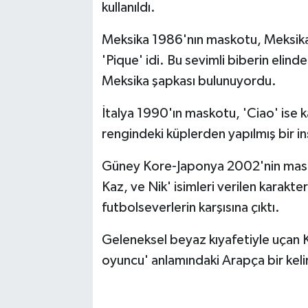
kullanıldı.
Meksika 1986'nın maskotu, Meksika
'Pique' idi. Bu sevimli biberin elin
Meksika şapkası bulunuyordu.
İtalya 1990'ın maskotu, 'Ciao' ise 
rengindeki küplerden yapılmış bir i
Güney Kore-Japonya 2002'nin maskotu
Kaz, ve Nik' isimleri verilen karakte
futbolseverlerin karşısına çıktı.
Geleneksel beyaz kıyafetiyle uçan 
oyuncu' anlamındaki Arapça bir keli