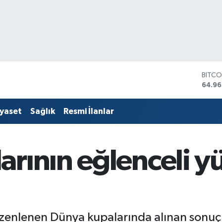
DOLA
47,74
EURO
55,25
iyaset
Sağlık
Resmi İlanlar
STERL
64,48
GRAM
6648
rının eğlenceli yü
BİST1
13.77
BITCO
64.96
üzenlenen Dünya kupalarında alınan sonuçla