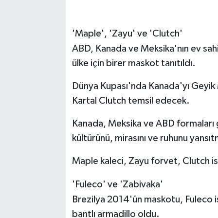
'Maple', 'Zayu' ve 'Clutch'
ABD, Kanada ve Meksika'nın ev sah
ülke için birer maskot tanıtıldı.
Dünya Kupası'nda Kanada'yı Geyik 
Kartal Clutch temsil edecek.
Kanada, Meksika ve ABD formaları gi
kültürünü, mirasını ve ruhunu yansı
Maple kaleci, Zayu forvet, Clutch is
'Fuleco' ve 'Zabivaka'
Brezilya 2014'ün maskotu, Fuleco is
bantlı armadillo oldu.