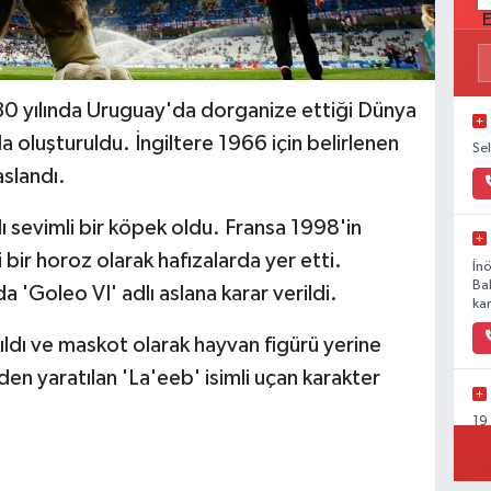
930 yılında Uruguay'da dorganize ettiği Dünya
a oluşturuldu. İngiltere 1966 için belirlenen
Se
aslandı.
 sevimli bir köpek oldu. Fransa 1998'in
li bir horoz olarak hafızalarda yer etti.
İn
Ba
'Goleo VI' adlı aslana karar verildi.
kar
kıldı ve maskot olarak hayvan figürü yerine
en yaratılan 'La'eeb' isimli uçan karakter
19
Ka