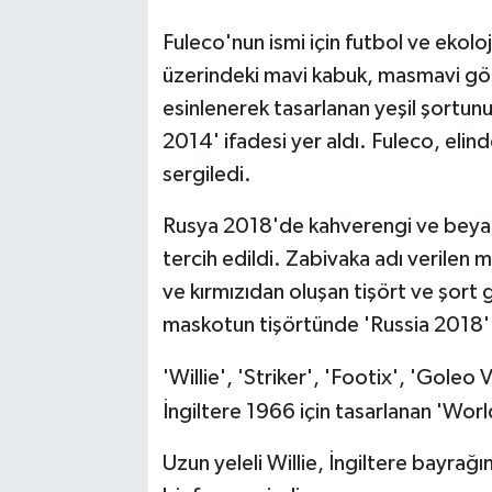
Fuleco'nun ismi için futbol ve ekoloj
üzerindeki mavi kabuk, masmavi g
esinlenerek tasarlanan yeşil şortunu
2014' ifadesi yer aldı. Fuleco, elin
sergiledi.
Rusya 2018'de kahverengi ve beyaz 
tercih edildi. Zabivaka adı verilen 
ve kırmızıdan oluşan tişört ve şort
maskotun tişörtünde 'Russia 2018' y
'Willie', 'Striker', 'Footix', 'Goleo 
İngiltere 1966 için tasarlanan 'World
Uzun yeleli Willie, İngiltere bayra