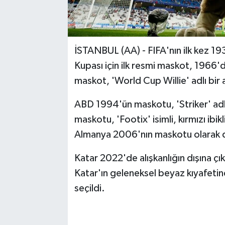
İSTANBUL (AA) - FIFA'nın ilk kez 1
Kupası için ilk resmi maskot, 1966'd
maskot, 'World Cup Willie' adlı bir 
ABD 1994'ün maskotu, 'Striker' adlı
maskotu, 'Footix' isimli, kırmızı ibik
Almanya 2006'nın maskotu olarak da 
Katar 2022'de alışkanlığın dışına çı
Katar'ın geleneksel beyaz kıyafetind
seçildi.