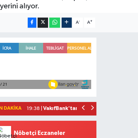
erini alıyor.
-
+
A
A
'Kutuplarda Sıfır Atık' kitabı tanıtıldı
22:01 |
Antalya'da seyir halindeki otomobilde 
21:03 |
Antalya'da apartman dairesinde çıkan
20:05 |
Side Antik Kenti'nde düzenlenen AKM
19:56 |
N DAKIKA
VakıfBank'tan 2026'nın ilk yarısında 3
19:38 |
Nöbetçi Eczaneler