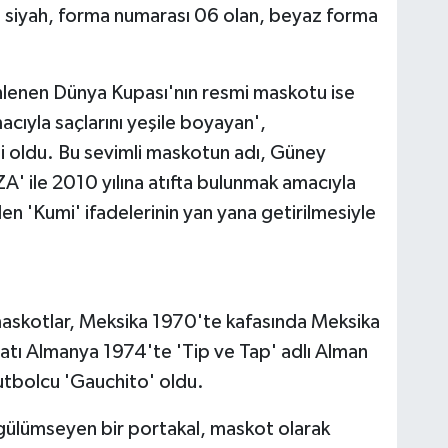
arı siyah, forma numarası 06 olan, beyaz forma
Or
Ha
nlenen Dünya Kupası'nın resmi maskotu ise
üz
ma
cıyla saçlarını yeşile boyayan',
 oldu. Bu sevimli maskotun adı, Güney
'ZA' ile 2010 yılına atıfta bulunmak amacıyla
len 'Kumi' ifadelerinin yan yana getirilmesiyle
Er
maskotlar, Meksika 1970'te kafasında Meksika
Mi
In
 Batı Almanya 1974'te 'Tip ve Tap' adlı Alman
utbolcu 'Gauchito' oldu.
 gülümseyen bir portakal, maskot olarak