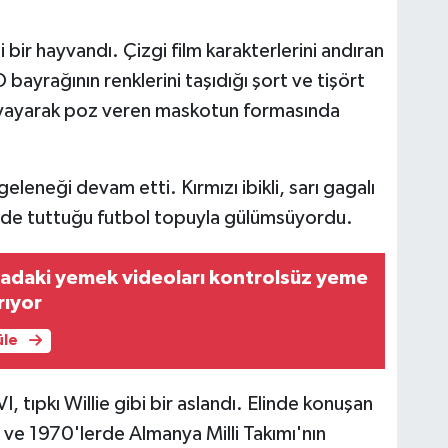
ir hayvandı. Çizgi film karakterlerini andıran
bayrağının renklerini taşıdığı şort ve tişört
Akş
Ak
dayayarak poz veren maskotun formasında
Su
Kar
eneği devam etti. Kırmızı ibikli, sarı gagalı
inde tuttuğu futbol topuyla gülümsüyordu.
Ko
Me
adaki yemek videoları kontrolsüz yeme
10
ırıyor
üle
Es
tıpkı Willie gibi bir aslandı. Elinde konuşan
Em
 ve 1970'lerde Almanya Milli Takımı'nın