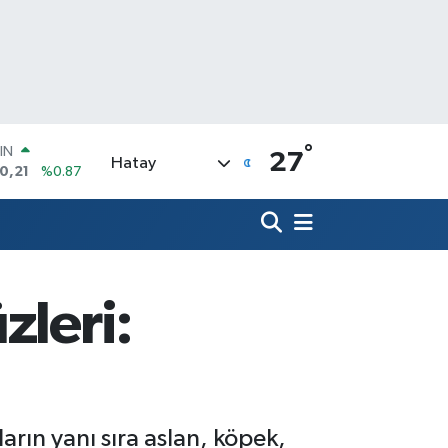
°
R
27
Hatay
36
%0.18
10
%0.32
İN
11
%0.38
 ALTIN
.99
%2.59
zleri:
00
3
%-19
IN
0,21
%0.87
rın yanı sıra aslan, köpek,