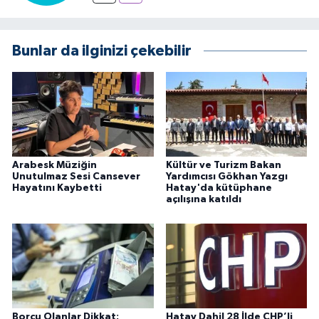
Bunlar da ilginizi çekebilir
Arabesk Müziğin
Kültür ve Turizm Bakan
Unutulmaz Sesi Cansever
Yardımcısı Gökhan Yazgı
Hayatını Kaybetti
Hatay'da kütüphane
açılışına katıldı
Borcu Olanlar Dikkat:
Hatay Dahil 28 İlde CHP’li