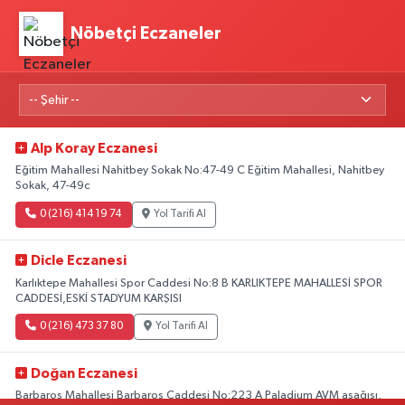
Nöbetçi Eczaneler
Alp Koray Eczanesi
Eğitim Mahallesi Nahitbey Sokak No:47-49 C Eğitim Mahallesi, Nahitbey
Sokak, 47-49c
0 (216) 414 19 74
Yol Tarifi Al
Dicle Eczanesi
Karlıktepe Mahallesi Spor Caddesi No:8 B KARLIKTEPE MAHALLESİ SPOR
CADDESİ,ESKİ STADYUM KARŞISI
0 (216) 473 37 80
Yol Tarifi Al
Doğan Eczanesi
Barbaros Mahallesi Barbaros Caddesi No:223 A Paladium AVM aşağısı,