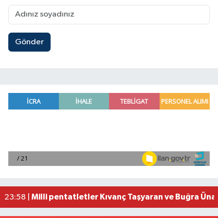
Gönder
Adana'da helikopter destekli 'huzur ve güven' 
01:06 |
Mersin'de uyuşturucu operasyonunda 190 gram e
00:39 |
Adana'da silahlı saldırıda 3 kişi yaralandı
00:05 |
Fransa'dan iade edilen tarihi eserler Şam Kalesi
23:59 |
Milli pentatletler Kıvanç Taşyaran ve Buğra Üna
23:58 |