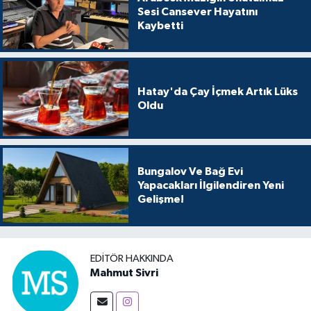
Sesi Cansever Hayatını
Kaybetti
Hatay'da Çay İçmek Artık Lüks
Oldu
Bungalov Ve Bağ Evi
Yapacakları İlgilendiren Yeni
Gelişme!
EDITÖR HAKKINDA
Mahmut Sivri