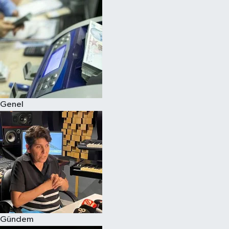
Spor
Teknoloji
Yaşam
Genel
Gündem