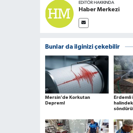
EDITÖR HAKKINDA
Haber Merkezi
Bunlar da ilginizi çekebilir
Mersin’de Korkutan
Erdemli 
Deprem!
halindek
söndürü