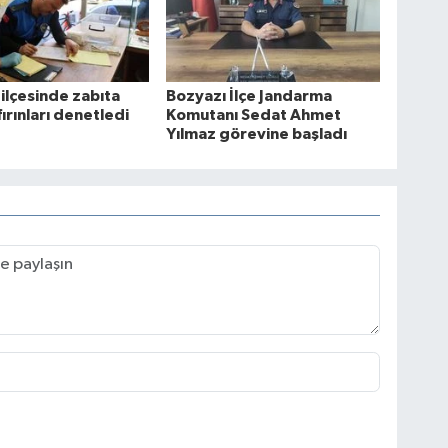
ilçesinde zabıta
Bozyazı İlçe Jandarma
fırınları denetledi
Komutanı Sedat Ahmet
Yılmaz görevine başladı