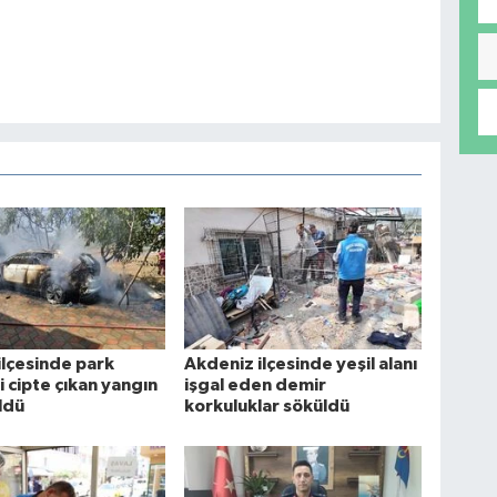
ilçesinde park
Akdeniz ilçesinde yeşil alanı
i cipte çıkan yangın
işgal eden demir
ldü
korkuluklar söküldü