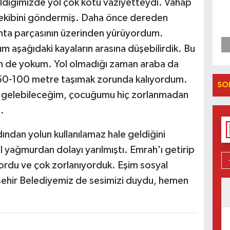
ldiğimizde yol çok kötü vaziyetteydi. Vahap
ekibini göndermiş. Daha önce dereden
ahta parçasının üzerinden yürüyordum.
şağıdaki kayaların arasına düşebilirdik. Bu
n de yokum. Yol olmadığı zaman araba da
0-100 metre taşımak zorunda kalıyordum.
SO
la gelebileceğim, çocuğumu hiç zorlanmadan
.
ndan yolun kullanılamaz hale geldiğini
l yağmurdan dolayı yarılmıştı. Emrah'ı getirip
yordu ve çok zorlanıyorduk. Eşim sosyal
ehir Belediyemiz de sesimizi duydu, hemen