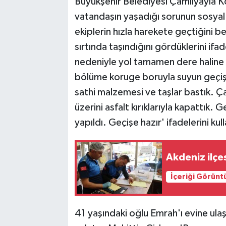
Büyükşehir Belediyesi Çamlıyayla
vatandaşın yaşadığı sorunun sosya
ekiplerin hızla harekete geçtiğini be
sırtında taşındığını gördüklerini if
nedeniyle yol tamamen dere haline 
bölüme koruge boruyla suyun geçişi
sathi malzemesi ve taşlar bastık. 
üzerini asfalt kırıklarıyla kapattık. 
yapıldı. Geçişe hazır' ifadelerini kul
Akdeniz ilçes
İçeriği Görünt
41 yaşındaki oğlu Emrah'ı evine ulaş