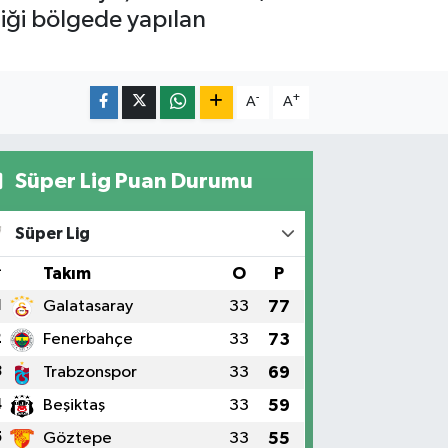
iği bölgede yapılan
-
+
A
A
Süper Lig Puan Durumu
Süper Lig
#
Takım
O
P
1
Galatasaray
33
77
2
Fenerbahçe
33
73
3
Trabzonspor
33
69
4
Beşiktaş
33
59
5
Göztepe
33
55