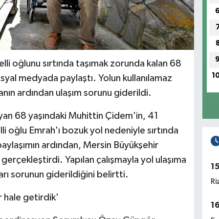
lli oğlunu sırtında taşımak zorunda kalan 68
1
syal medyada paylaştı. Yolun kullanılamaz
anın ardından ulaşım sorunu giderildi.
yan 68 yaşındaki Muhittin Çidem'in, 41
li oğlu Emrah'ı bozuk yol nedeniyle sırtında
 paylaşımın ardından, Mersin Büyükşehir
gerçekleştirdi. Yapılan çalışmayla yol ulaşıma
1
arı sorunun giderildiğini belirtti.
Ri
r hale getirdik'
1