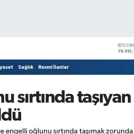
BITCOI
79.591,
DOLAR
45,436
EURO
53,386
iyaset
Sağlık
Resmi İlanlar
STERLİ
61,603
G.ALTIN
6862,
nu sırtında taşıyan
BİST10
14.598
ldü
e engelli oğlunu sırtında taşımak zorunda