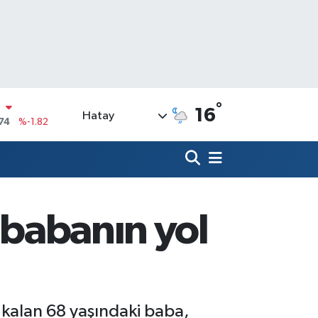
N
74
%-1.82
°
16
Hatay
20
%0.02
90
%0.19
N
80
%0.18
09000
%0.19
 babanın yol
0
,00
%0
 kalan 68 yaşındaki baba,