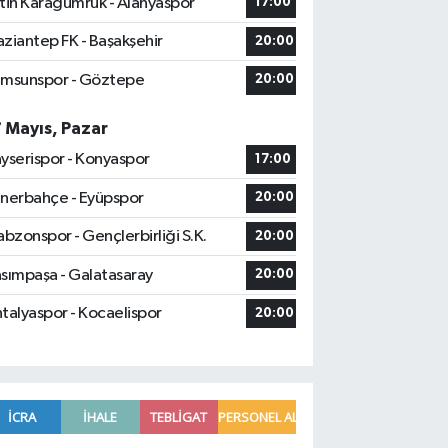
tih Karagümrük - Alanyaspor
17:00
ziantep FK - Başakşehir
20:00
msunspor - Göztepe
20:00
7 Mayıs, Pazar
yserispor - Konyaspor
17:00
nerbahçe - Eyüpspor
20:00
abzonspor - Gençlerbirliği S.K.
20:00
sımpaşa - Galatasaray
20:00
talyaspor - Kocaelispor
20:00