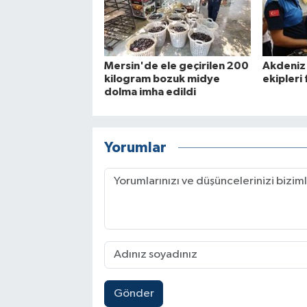
Mersin'de ele geçirilen 200
Akdeniz 
kilogram bozuk midye
ekipleri 
dolma imha edildi
Yorumlar
Gönder