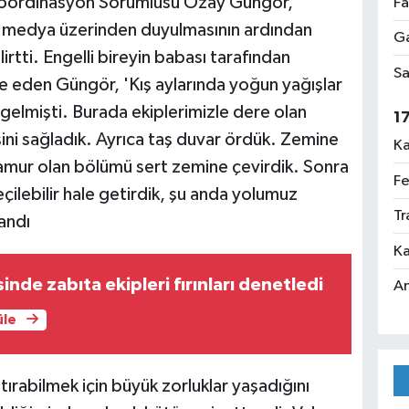
 Koordinasyon Sorumlusu Özay Güngör,
Fa
l medya üzerinden duyulmasının ardından
Ga
lirtti. Engelli bireyin babası tarafından
Sa
ade eden Güngör, 'Kış aylarında yoğun yağışlar
gelmişti. Burada ekiplerimizle dere olan
1
ni sağladık. Ayrıca taş duvar ördük. Zemine
Ka
Çamur olan bölümü sert zemine çevirdik. Sonra
Fe
Geçilebilir hale getirdik, şu anda yolumuz
Tr
landı
Ka
inde zabıta ekipleri fırınları denetledi
An
üle
tırabilmek için büyük zorluklar yaşadığını