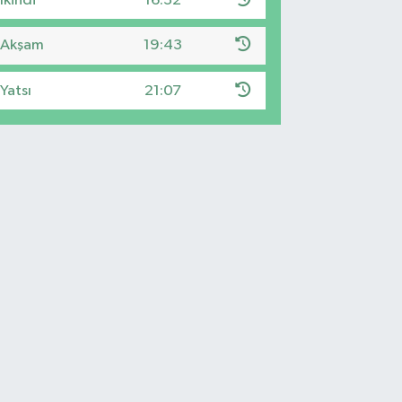
İkindi
16:32
Akşam
19:43
Yatsı
21:07