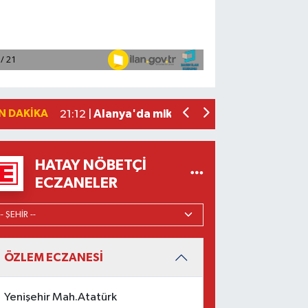
Manavgat'ta kuyuya düşen çocuk itfaiy
23:57 |
2026 Air Badminton Türkiye Şampiyo
22:44 |
Cumhurbaşkanı Erdoğan, yarın Suudi Ar
22:31 |
Beşiktaş Çekya'dan İstanbul'a avantaj
22:31 |
N DAKIKA
Alanya'da mikroplastik kirliliği araştır
21:12 |
HATAY NÖBETÇI
ECZANELER
ÖZLEM ECZANESİ
Yenişehir Mah.Atatürk