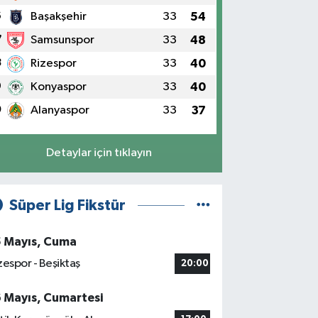
6
Başakşehir
33
54
7
Samsunspor
33
48
8
Rizespor
33
40
9
Konyaspor
33
40
0
Alanyaspor
33
37
Detaylar için tıklayın
Süper Lig Fikstür
5 Mayıs, Cuma
zespor - Beşiktaş
20:00
6 Mayıs, Cumartesi