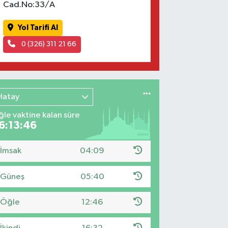
Cad.No:33/A
Yol Tarifi Al
0 (326) 311 21 66
Hatay
le vaktine kalan süre
6:13:45
İmsak
04:09
Güneş
05:40
Öğle
12:46