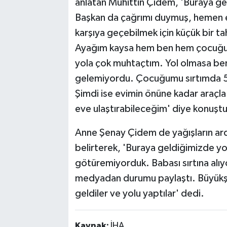
anlatan Muhittin Çidem, 'Buraya ge
Başkan da çağrımı duymuş, hemen 
karşıya geçebilmek için küçük bir t
Ayağım kaysa hem ben hem çocuğum a
yola çok muhtaçtım. Yol olmasa be
gelemiyordu. Çocuğumu sırtımda 5
Şimdi ise evimin önüne kadar araç
eve ulaştırabileceğim' diye konuştu
Anne Şenay Çidem de yağışların ardı
belirterek, 'Buraya geldiğimizde yo
götüremiyorduk. Babası sırtına alı
medyadan durumu paylaştı. Büyükş
geldiler ve yolu yaptılar' dedi.
Kaynak:
İHA