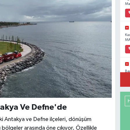
Ma
Ka
MA
Ba
Pa
No
akya Ve Defne'de
Me
RE
 Antakya ve Defne ilçeleri, dönüşüm
DE
bölgeler arasında öne çıkıyor. Özellikle