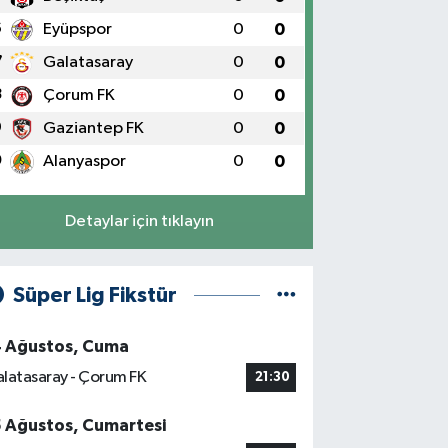
6
Eyüpspor
0
0
7
Galatasaray
0
0
8
Çorum FK
0
0
9
Gaziantep FK
0
0
0
Alanyaspor
0
0
Detaylar için tıklayın
Süper Lig Fikstür
4 Ağustos, Cuma
latasaray - Çorum FK
21:30
5 Ağustos, Cumartesi