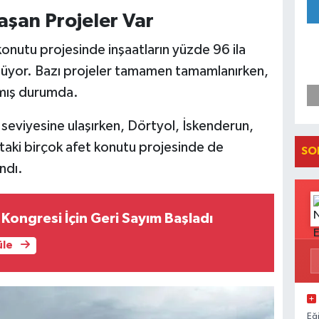
aşan Projeler Var
onutu projesinde inşaatların yüzde 96 ila
ülüyor. Bazı projeler tamamen tamamlanırken,
şmış durumda.
eviyesine ulaşırken, Dörtyol, İskenderun,
taki birçok afet konutu projesinde de
SO
ndı.
 Kongresi İçin Geri Sayım Başladı
üle
Eğ