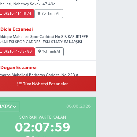
hallesi, Nahitbey Sokak, 47-49c
0 (216) 414 19 74
Yol Tarifi Al
Dicle Eczanesi
rlıktepe Mahallesi Spor Caddesi No:8 B KARLIKTEPE
HALLESİ SPOR CADDESİ,ESKİ STADYUM KARŞISI
0 (216) 473 37 80
Yol Tarifi Al
Doğan Eczanesi
rbaros Mahallesi Barbaros Caddesi No:223 A
ladium AVM aşağısı, Mersinli Ciğerci Apo ve 32.
Tüm Nöbetçi Eczaneler
ter arası
0 (216) 315 64 48
Yol Tarifi Al
HATAY
08.08.2026
Mali Eczanesi
SONRAKI VAKTE KALAN
rkez Mahallesi Tüloğlu Sokak No:4 A
02:07:58
ŞİTPAŞACADDESİ QNB BANK SOKAĞI REŞİTPAŞA
NİZKÖŞKLER SAĞLIK OCAĞI KARŞISI