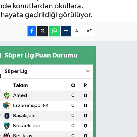
inde konutlardan okullara,
ayata geçirildiği görülüyor.
-
+
A
A
Süper Lig Puan Durumu
Süper Lig
#
Takım
O
P
1
Amed
0
0
2
Erzurumspor FK
0
0
3
Başakşehir
0
0
4
Kocaelispor
0
0
5
Beşiktaş
0
0