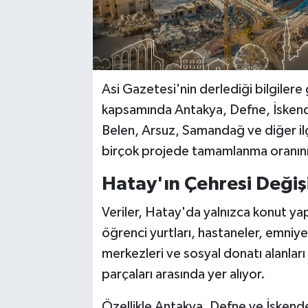
Asi Gazetesi'nin derlediği bilgilere
kapsamında Antakya, Defne, İskende
Belen, Arsuz, Samandağ ve diğer ilç
birçok projede tamamlanma oranının 
Hatay'ın Çehresi Değiş
Veriler, Hatay'da yalnızca konut yap
öğrenci yurtları, hastaneler, emniye
merkezleri ve sosyal donatı alanlar
parçaları arasında yer alıyor.
Özellikle Antakya, Defne ve İskende