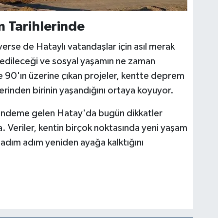
İs
 Tarihlerinde
verse de Hataylı vatandaşlar için asıl merak
 edileceği ve sosyal yaşamın ne zaman
Ak
So
0'ın üzerine çıkan projeler, kentte deprem
rinden birinin yaşandığını ortaya koyuyor.
gündeme gelen Hatay'da bugün dikkatler
At
. Veriler, kentin birçok noktasında yeni yaşam
DÖ
SA
ın adım adım yeniden ayağa kalktığını
Sü