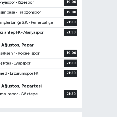
nyaspor - Rizespor
19:00
sımpaşa - Trabzonspor
19:00
nçlerbirliği S.K. - Fenerbahçe
21:30
ziantep FK - Alanyaspor
21:30
6 Ağustos, Pazar
şakşehir - Kocaelispor
19:00
şiktaş - Eyüpspor
21:30
ed - Erzurumspor FK
21:30
7 Ağustos, Pazartesi
msunspor - Göztepe
21:30