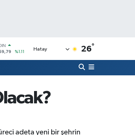
°
AR
26
Hatay
436
%0.18
O
510
%0.32
LİN
811
%0.38
 ALTIN
.55
%0.03
Olacak?
100
79
%-14
OIN
59,79
%1.11
reci adeta yeni bir şehrin