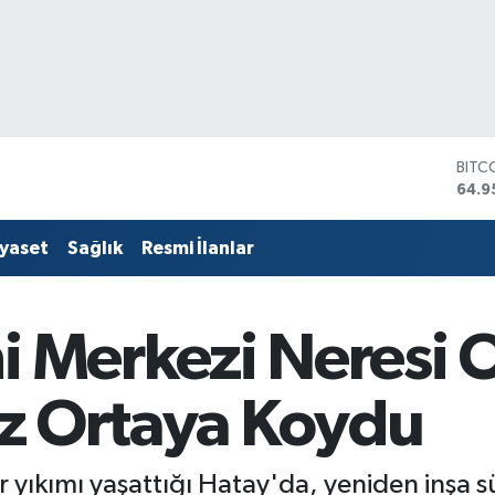
DOL
47,7
EUR
55,2
iyaset
Sağlık
Resmi İlanlar
STER
64,4
GRAM
6660
i Merkezi Neresi 
BİST
13.7
BITC
Kez Ortaya Koydu
64.9
 yıkımı yaşattığı Hatay'da, yeniden inşa sü