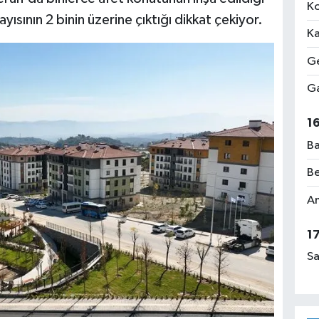
Ko
ısının 2 binin üzerine çıktığı dikkat çekiyor.
Ka
Ge
Ga
1
Ba
Be
Am
1
Sa