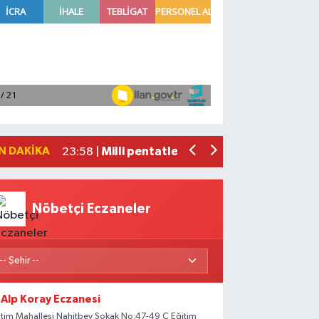
Adana'da helikopter destekli 'huzur v
01:06 |
Mersin'de uyuşturucu operasyonunda 1
00:39 |
Adana'da silahlı saldırıda 3 kişi yaral
00:05 |
Fransa'dan iade edilen tarihi eserler 
23:59 |
N DAKIKA
Milli pentatletler Kıvanç Taşyaran ve
23:58 |
Nöbetçi Eczaneler
Alp Koray Eczanesi
itim Mahallesi Nahitbey Sokak No:47-49 C Eğitim