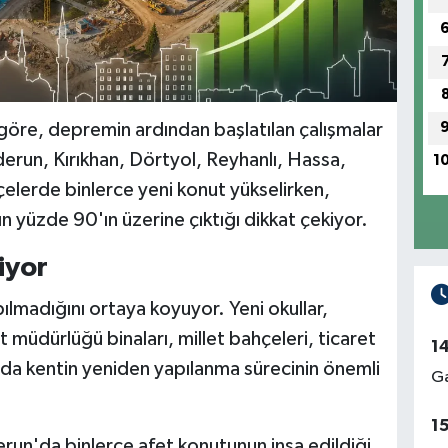
 göre, depremin ardından başlatılan çalışmalar
run, Kırıkhan, Dörtyol, Reyhanlı, Hassa,
1
elerde binlerce yeni konut yükselirken,
yüzde 90'ın üzerine çıktığı dikkat çekiyor.
iyor
ılmadığını ortaya koyuyor. Yeni okullar,
t müdürlüğü binaları, millet bahçeleri, ticaret
1
ı da kentin yeniden yapılanma sürecinin önemli
Ga
1
run'da binlerce afet konutunun inşa edildiği