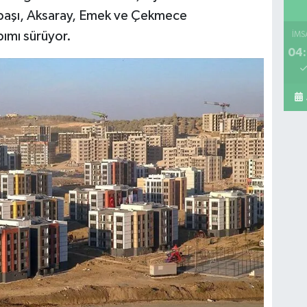
başı, Aksaray, Emek ve Çekmece
pımı sürüyor.
İMS
04:
Mi
A 
Sa
Ko
ME
BE
CA