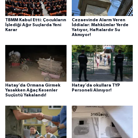
TBMM Kabul Etti: Çocukların
Cezaevinde Alarm Veren
İşlediği Ağır Suçlarda Yeni
İddialar: Mahkûmlar Yerde
Karar
Yatıyor, Haftalardır Su
Akmıyor!
Hatay’da Ormana Girmek
Hatay’da okullara TYP
Yasakken Ağaç Kesenler
Personeli Alınıyor!
Suçüstü Yakalandı!