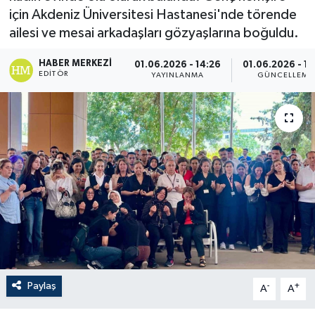
için Akdeniz Üniversitesi Hastanesi'nde törende
ailesi ve mesai arkadaşları gözyaşlarına boğuldu.
HABER MERKEZI
01.06.2026 - 14:26
01.06.2026 - 14
EDITÖR
YAYINLANMA
GÜNCELLEME
Paylaş
-
+
A
A