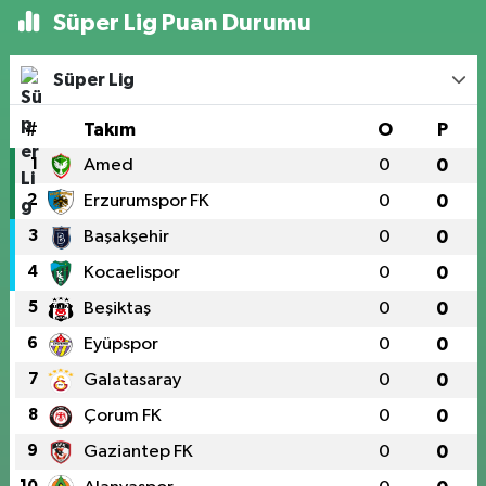
Süper Lig Puan Durumu
Süper Lig
#
Takım
O
P
1
Amed
0
0
2
Erzurumspor FK
0
0
3
Başakşehir
0
0
4
Kocaelispor
0
0
5
Beşiktaş
0
0
6
Eyüpspor
0
0
7
Galatasaray
0
0
8
Çorum FK
0
0
9
Gaziantep FK
0
0