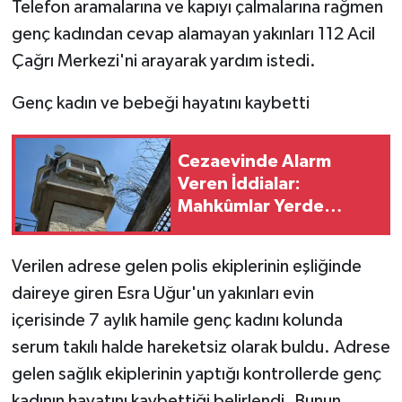
Telefon aramalarına ve kapıyı çalmalarına rağmen
genç kadından cevap alamayan yakınları 112 Acil
Çağrı Merkezi'ni arayarak yardım istedi.
Genç kadın ve bebeği hayatını kaybetti
Cezaevinde Alarm
Veren İddialar:
Mahkûmlar Yerde
Yatıyor, Haftalardır Su
Akmıyor!
Verilen adrese gelen polis ekiplerinin eşliğinde
daireye giren Esra Uğur'un yakınları evin
içerisinde 7 aylık hamile genç kadını kolunda
serum takılı halde hareketsiz olarak buldu. Adrese
gelen sağlık ekiplerinin yaptığı kontrollerde genç
kadının hayatını kaybettiği belirlendi. Bunun