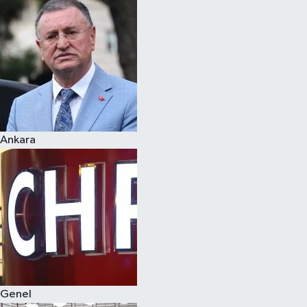
Spor
Teknoloji
Yaşam
Ankara
Genel