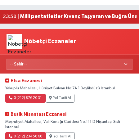
Fransa'dan iade edilen tarihi eserler Şam Kalesi
23:59 |
Milli pentatletler Kıvanç Taşyaran ve Buğra Üna
23:58 |
Nöbetçi Eczaneler
Efsa Eczanesi
Yakuplu Mahallesi, Hürriyet Bulvarı No:7A 1 Beylikdüzü İstanbul
0 (212) 876 20 31
Yol Tarifi Al
Butik Nişantaşı Eczanesi
Meşrutiyet Mahallesi, Vali Konağı Caddesi No:111 D Nişantaşı Şişli
İstanbul
0 (212) 234 56 66
Yol Tarifi Al