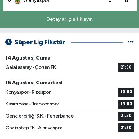
10
Alanyaspor
0
0
Detaylar için tıklayın
Süper Lig Fikstür
14 Ağustos, Cuma
Galatasaray - Çorum FK
21:30
15 Ağustos, Cumartesi
Konyaspor - Rizespor
19:00
Kasımpaşa - Trabzonspor
19:00
Gençlerbirliği S.K. - Fenerbahçe
21:30
Gaziantep FK - Alanyaspor
21:30