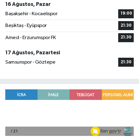
16 Ağustos, Pazar
Başakşehir - Kocaelispor
19:00
Beşiktaş - Eyüpspor
21:30
Amed - Erzurumspor FK
21:30
17 Ağustos, Pazartesi
Samsunspor - Göztepe
21:30
Adana'da helikopter destekli 'huzur ve güven' 
01:06 |
Mersin'de uyuşturucu operasyonunda 190 gram e
00:39 |
Adana'da silahlı saldırıda 3 kişi yaralandı
00:05 |