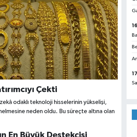
Ga
1
Ba
Be
Am
1
Sa
tırımcıyı Çekti
ekâ odaklı teknoloji hisselerinin yükselişi,
 yönelmesine neden oldu. Bu süreçte altına olan
ın En Büyük Destekçisi