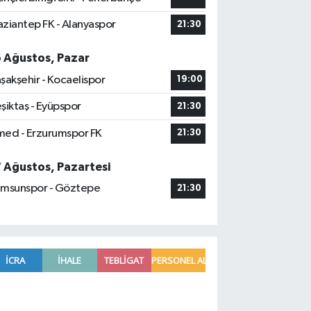
ziantep FK - Alanyaspor
21:30
6 Ağustos, Pazar
şakşehir - Kocaelispor
19:00
şiktaş - Eyüpspor
21:30
ed - Erzurumspor FK
21:30
7 Ağustos, Pazartesi
msunspor - Göztepe
21:30