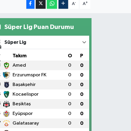
-
+
A
A
Süper Lig Puan Durumu
Süper Lig
#
Takım
O
P
1
Amed
0
0
2
Erzurumspor FK
0
0
3
Başakşehir
0
0
4
Kocaelispor
0
0
5
Beşiktaş
0
0
6
Eyüpspor
0
0
7
Galatasaray
0
0