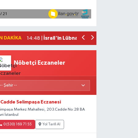
“Samandağ’da Denize Girmek Yasak mı? 
15:30 |
Japonya'nın güneyine ilerleyen Dolphi
14:48 |
CNN: ABD'nin mühimmat stoklarının tüke
14:48 |
Milli kaleci Altay Bayındır, Mancheste
14:48 |
N DAKIKA
İsrail'in Lübnan ordusuna ait iş makine
14:48 |
Nöbetçi Eczaneler
Cadde Selimpaşa Eczanesi
limpaşa Merkez Mahallesi, 203.Cadde No:28 BA
ivri İstanbul
0 (530) 169 71 55
Yol Tarifi Al