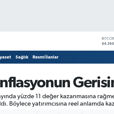
DOLA
47,70
EURO
55,02
iyaset
Sağlık
Resmi İlanlar
STERLİ
64,189
GRAM 
6618.4
nflasyonun Gerisin
BİST10
13.887
BITCO
64.360
ş ayında yüzde 11 değer kazanmasına rağ
aldı. Böylece yatırımcısına reel anlamda k