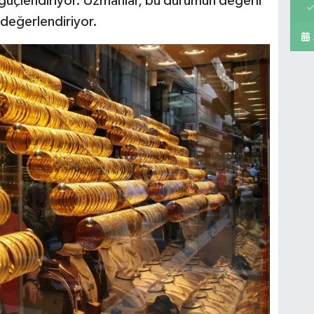
nı güçlendiriyor. Uzmanlar, bu durumun değerli
i değerlendiriyor.
Ya
No
Ba
mar
bu
Pe
Sa