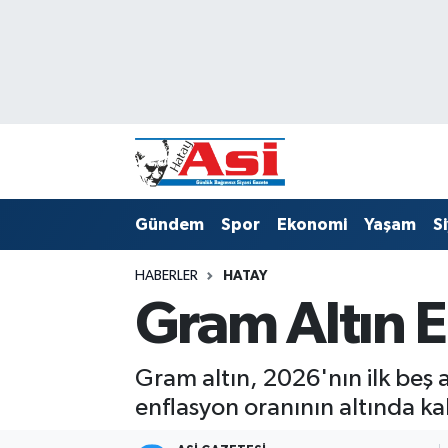
Asayiş
Hava Durumu
Dünya
Trafik Durumu
Eğitim
Süper Lig Puan Durumu ve Fikstür
Gündem
Spor
Ekonomi
Yaşam
S
Ekonomi
Tüm Manşetler
HABERLER
HATAY
Gündem
Son Dakika Haberleri
Gram Altın E
Magazin
Haber Arşivi
Gram altın, 2026'nın ilk be
Sağlık
enflasyon oranının altında k
Siyaset