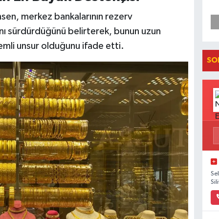
nsen, merkez bankalarının rezerv
rını sürdürdüğünü belirterek, bunun uzun
mli unsur olduğunu ifade etti.
SO
Se
Sil