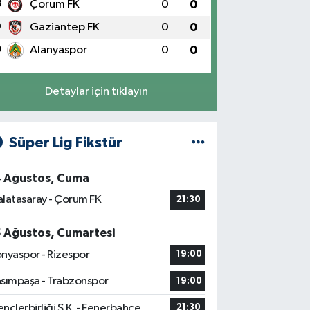
8
Çorum FK
0
0
9
Gaziantep FK
0
0
0
Alanyaspor
0
0
Detaylar için tıklayın
Süper Lig Fikstür
4 Ağustos, Cuma
latasaray - Çorum FK
21:30
5 Ağustos, Cumartesi
nyaspor - Rizespor
19:00
sımpaşa - Trabzonspor
19:00
nçlerbirliği S.K. - Fenerbahçe
21:30