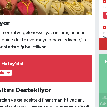
İn
yor
ayrimenkul ve geleneksel yatırım araçlarından
19
No
 talebine destek vermeye devam ediyor. Çin
ni artırdığı belirtiliyor.
 Hatay’da!
Or
Gü
üle
ltını Destekliyor
Mi
C B
İMS
arı ve gelecekteki finansman ihtiyaçları,
04: