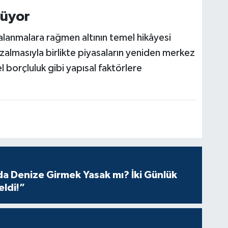
Os
üyor
alanmalara rağmen altının temel hikâyesi
 azalmasıyla birlikte piyasaların yeniden merkez
Ve
el borçluluk gibi yapısal faktörlere
AŞ
Çe
No
 Denize Girmek Yasak mı? İki Günlük
Os
eldi!”
Dur
kar