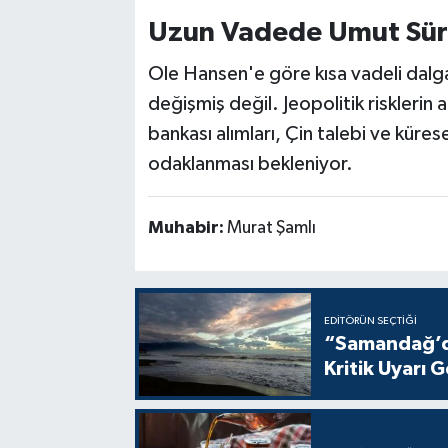
Uzun Vadede Umut Sür
Ole Hansen'e göre kısa vadeli dalg
değişmiş değil. Jeopolitik risklerin
bankası alımları, Çin talebi ve küres
odaklanması bekleniyor.
Muhabir:
Murat Şamlı
EDITÖRÜN SEÇTIĞI
“Samandağ’da
Kritik Uyarı G