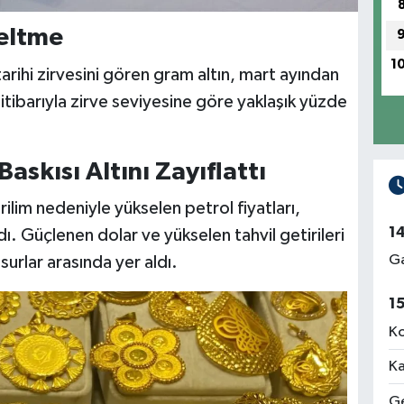
zeltme
1
e tarihi zirvesini gören gram altın, mart ayından
itibarıyla zirve seviyesine göre yaklaşık yüzde
Baskısı Altını Zayıflattı
im nedeniyle yükselen petrol fiyatları,
1
rdı. Güçlenen dolar ve yükselen tahvil getirileri
Ga
surlar arasında yer aldı.
1
Ko
Ka
Ge