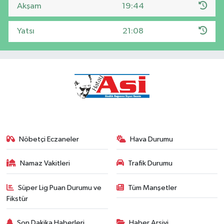
Akşam
19:44
Yatsı
21:08
Nöbetçi Eczaneler
Hava Durumu
Namaz Vakitleri
Trafik Durumu
Süper Lig Puan Durumu ve
Tüm Manşetler
Fikstür
Son Dakika Haberleri
Haber Arşivi