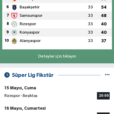
6
Başakşehir
33
54
7
Samsunspor
33
48
8
Rizespor
33
40
9
Konyaspor
33
40
10
Alanyaspor
33
37
Detaylar için tıklayın
Süper Lig Fikstür
15 Mayıs, Cuma
Rizespor - Beşiktaş
20:00
16 Mayıs, Cumartesi