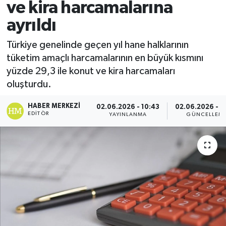
ve kira harcamalarına
Spor
ayrıldı
Teknoloji
Türkiye genelinde geçen yıl hane halklarının
tüketim amaçlı harcamalarının en büyük kısmını
Yaşam
yüzde 29,3 ile konut ve kira harcamaları
oluşturdu.
HABER MERKEZI
02.06.2026 - 10:43
02.06.2026 - 1
EDITÖR
YAYINLANMA
GÜNCELLEM