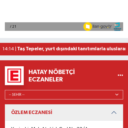
Fenerbahçeli futbolcu Oosterwolde'nin arka adal
14:15 |
Türkiye Sigorta Basketbol Süper Ligi'nin 2026-20
14:15 |
AKM Yaz Konserleri 12 Ağustos'ta caz temasıyla
14:15 |
Yozgat'ta orman gözcüleri yangınlara karşı 7 g
14:14 |
Taş Tepeler, yurt dışındaki tanıtımlarla uluslar
14:14 |
HATAY NÖBETÇI
ECZANELER
ÖZLEM ECZANESİ