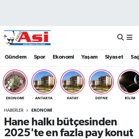
Asayiş
Nöbetçi Eczaneler
Dünya
Hava Durumu
Eğitim
Namaz Vakitleri
Gündem
Spor
Ekonomi
Yaşam
Siyaset
Sağ
Ekonomi
Trafik Durumu
Gündem
Süper Lig Puan Durumu ve Fikstür
EKONOMI
ANTAKYA
HATAY
DEFNE
BILIM
Magazin
Tüm Manşetler
HABERLER
EKONOMI
Sağlık
Son Dakika Haberleri
Hane halkı bütçesinden
2025'te en fazla pay konut
Siyaset
Haber Arşivi