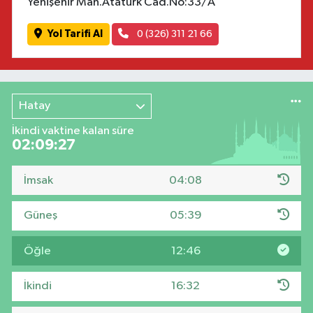
Yenişehir Mah.Atatürk Cad.No:33/A
Yol Tarifi Al
0 (326) 311 21 66
Hatay
İkindi vaktine kalan süre
02:09:27
İmsak
04:08
Güneş
05:39
Öğle
12:46
İkindi
16:32