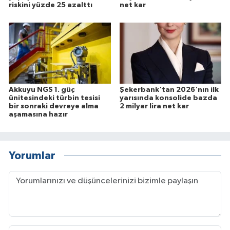
riskini yüzde 25 azalttı
net kar
Akkuyu NGS 1. güç
Şekerbank'tan 2026'nın ilk
ünitesindeki türbin tesisi
yarısında konsolide bazda
bir sonraki devreye alma
2 milyar lira net kar
aşamasına hazır
Yorumlar