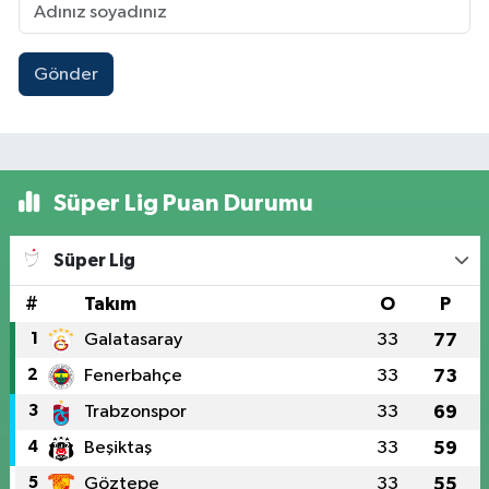
Gönder
Süper Lig Puan Durumu
Süper Lig
#
Takım
O
P
1
Galatasaray
33
77
2
Fenerbahçe
33
73
3
Trabzonspor
33
69
4
Beşiktaş
33
59
5
Göztepe
33
55