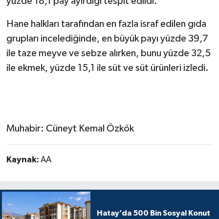
yüzde 18,1 pay ayırdığı tespit edildi.
Hane halkları tarafından en fazla israf edilen gıda
grupları incelediğinde, en büyük payı yüzde 39,7
ile taze meyve ve sebze alırken, bunu yüzde 32,5
ile ekmek, yüzde 15,1 ile süt ve süt ürünleri izledi.
Muhabir: Cüneyt Kemal Özkök
Kaynak:
AA
Hatay’da 500 Bin Sosyal Konut