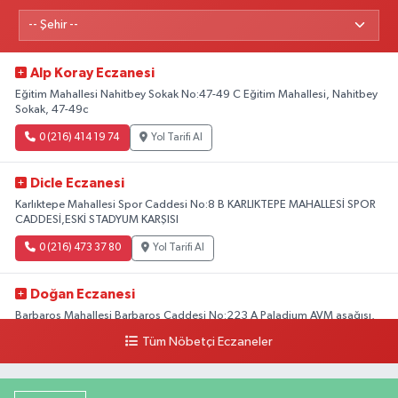
Alp Koray Eczanesi
Eğitim Mahallesi Nahitbey Sokak No:47-49 C Eğitim Mahallesi, Nahitbey
Sokak, 47-49c
0 (216) 414 19 74
Yol Tarifi Al
Dicle Eczanesi
Karlıktepe Mahallesi Spor Caddesi No:8 B KARLIKTEPE MAHALLESİ SPOR
CADDESİ,ESKİ STADYUM KARŞISI
0 (216) 473 37 80
Yol Tarifi Al
Doğan Eczanesi
Barbaros Mahallesi Barbaros Caddesi No:223 A Paladium AVM aşağısı,
Mersinli Ciğerci Apo ve 32. Noter arası
Tüm Nöbetçi Eczaneler
0 (216) 315 64 48
Yol Tarifi Al