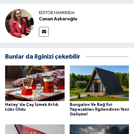
EDITÖR HAKKINDA
Canan Aşkaroğlu
Bunlar da ilginizi çekebilir
Hatay'da Çay İçmek Artık
Bungalov Ve Bağ Evi
Lüks Oldu
Yapacakları İlgilendiren Yeni
Gelişme!