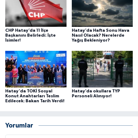
CHP Hatay’da 11 İlçe
Hatay’da Hafta Sonu Hava
Başkanını Belirledi: İşte
Nasıl Olacak? Nerelerde
İsimler!
Yağış Bekleniyor?
Hatay'da TOKİ Sosyal
Hatay’da okullara TYP
Konut Anahtarları Teslim
Personeli Alınıyor!
Edilecek: Bakan Tarih Verdi!
Yorumlar