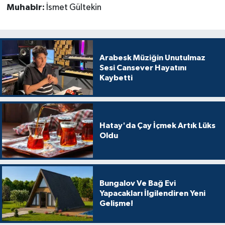
Muhabir:
İsmet Gültekin
Arabesk Müziğin Unutulmaz
Sesi Cansever Hayatını
Kaybetti
Hatay'da Çay İçmek Artık Lüks
Oldu
Bungalov Ve Bağ Evi
Yapacakları İlgilendiren Yeni
Gelişme!