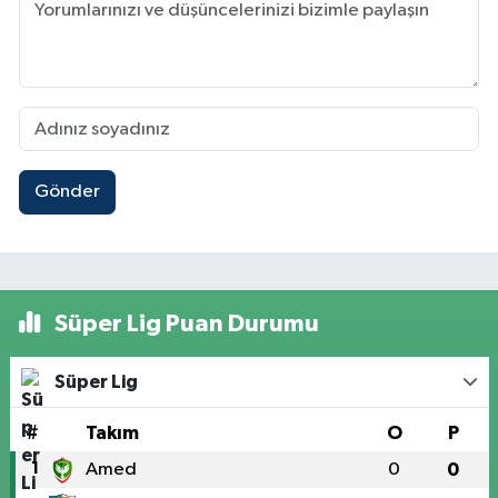
Gönder
Süper Lig Puan Durumu
Süper Lig
#
Takım
O
P
1
Amed
0
0