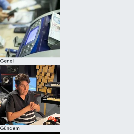
Spor
Teknoloji
Yaşam
Genel
Gündem