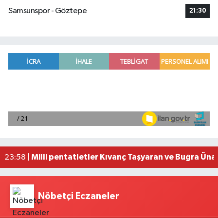
Samsunspor - Göztepe
21:30
Adana'da helikopter destekli 'huzur ve güven' 
01:06 |
Mersin'de uyuşturucu operasyonunda 190 gram e
00:39 |
Adana'da silahlı saldırıda 3 kişi yaralandı
00:05 |
Fransa'dan iade edilen tarihi eserler Şam Kalesi
23:59 |
Milli pentatletler Kıvanç Taşyaran ve Buğra Üna
23:58 |
Nöbetçi Eczaneler