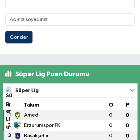
Gönder
Süper Lig Puan Durumu
Süper Lig
#
Takım
O
P
1
Amed
0
0
2
Erzurumspor FK
0
0
3
Başakşehir
0
0