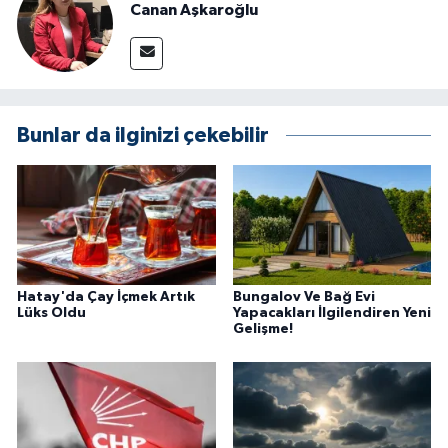
Canan Aşkaroğlu
Bunlar da ilginizi çekebilir
Hatay'da Çay İçmek Artık
Bungalov Ve Bağ Evi
Lüks Oldu
Yapacakları İlgilendiren Yeni
Gelişme!