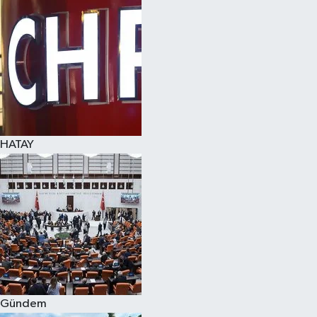
Spor
Teknoloji
Yaşam
HATAY
Gündem