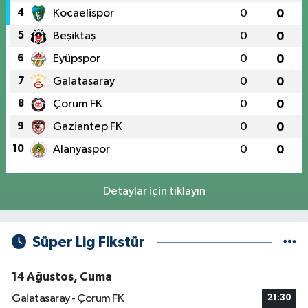
4
Kocaelispor
0
0
5
Beşiktaş
0
0
6
Eyüpspor
0
0
7
Galatasaray
0
0
8
Çorum FK
0
0
9
Gaziantep FK
0
0
10
Alanyaspor
0
0
Detaylar için tıklayın
Süper Lig Fikstür
14 Ağustos, Cuma
Galatasaray - Çorum FK
21:30