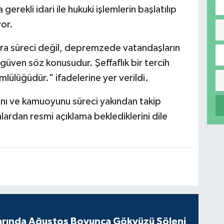
erekli idari ile hukuki işlemlerin başlatılıp
yor.
ura süreci değil, depremzede vatandaşların
güven söz konusudur. Şeffaflık bir tercih
lülüğüdür." ifadelerine yer verildi.
rını ve kamuoyunu süreci yakından takip
ardan resmi açıklama beklediklerini dile
arında Ağustos Boyunca Gökyüzü Şöleni