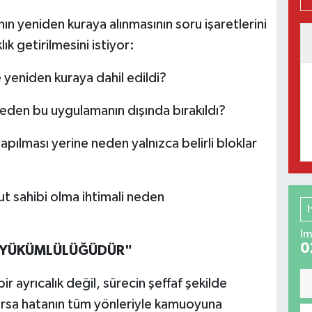
n yeniden kuraya alınmasının soru işaretlerini
lık getirilmesini istiyor:
yeniden kuraya dahil edildi?
eden bu uygulamanın dışında bırakıldı?
ılması yerine neden yalnızca belirli bloklar
ut sahibi olma ihtimali neden
İm
0
N YÜKÜMLÜLÜĞÜDÜR"
ir ayrıcalık değil, sürecin şeffaf şekilde
arsa hatanın tüm yönleriyle kamuoyuna