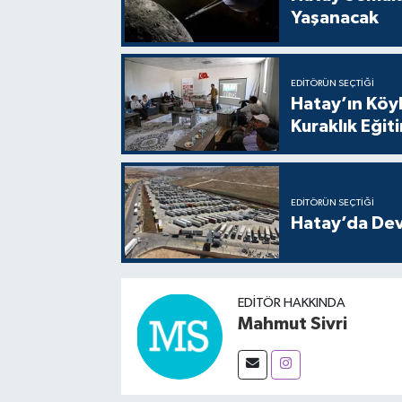
Yaşanacak
EDITÖRÜN SEÇTIĞI
Hatay’ın Köyl
Kuraklık Eğit
EDITÖRÜN SEÇTIĞI
Hatay’da Dev
EDITÖR HAKKINDA
Mahmut Sivri