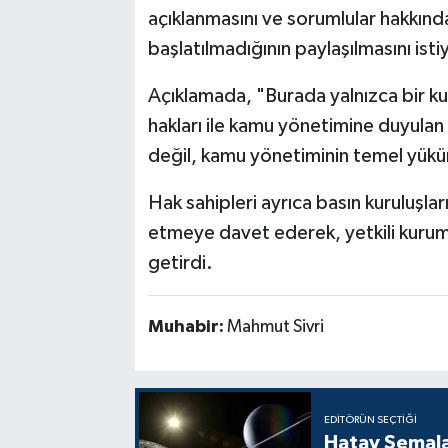
açıklanmasını ve sorumlular hakkında g
başlatılmadığının paylaşılmasını isti
Açıklamada, "Burada yalnızca bir k
hakları ile kamu yönetimine duyulan 
değil, kamu yönetiminin temel yüküm
Hak sahipleri ayrıca basın kuruluşla
etmeye davet ederek, yetkili kuruml
getirdi.
Muhabir:
Mahmut Sivri
EDITÖRÜN SEÇTIĞI
Hatay Semal