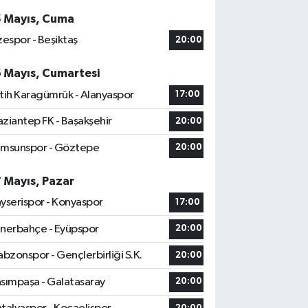
5 Mayıs, Cuma
zespor - Beşiktaş
20:00
6 Mayıs, Cumartesi
tih Karagümrük - Alanyaspor
17:00
ziantep FK - Başakşehir
20:00
msunspor - Göztepe
20:00
7 Mayıs, Pazar
yserispor - Konyaspor
17:00
nerbahçe - Eyüpspor
20:00
abzonspor - Gençlerbirliği S.K.
20:00
sımpaşa - Galatasaray
20:00