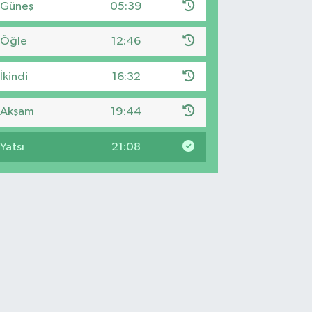
Güneş
05:39
Öğle
12:46
İkindi
16:32
Akşam
19:44
Yatsı
21:08