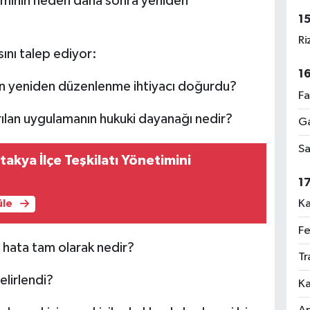
ekiminin neden daha sonra yeniden
1
Ri
ını talep ediyor:
1
n yeniden düzenlenme ihtiyacı doğurdu?
Fa
ılan uygulamanın hukuki dayanağı nedir?
Ga
Sa
takya İlçe Teşkilatı Yönetimini
1
Ka
üle
Fe
u hata tam olarak nedir?
Tr
lirlendi?
Ka