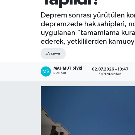
Spor
Deprem sonrası yürütülen kon
depremzede hak sahipleri, not
Teknoloji
uygulanan "tamamlama kurası" 
ederek, yetkililerden kamuoy
Yaşam
#Antakya
MAHMUT SIVRI
02.07.2026 - 13:47
EDITÖR
YAYINLANMA