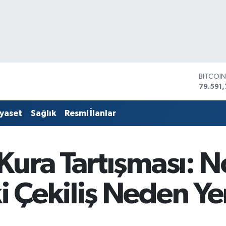
BITCOI
79.591,
DOLAR
45,436
EURO
53,386
iyaset
Sağlık
Resmi İlanlar
STERLİ
61,603
G.ALTIN
6862,
ura Tartışması: N
BİST10
14.598
 Çekiliş Neden Y