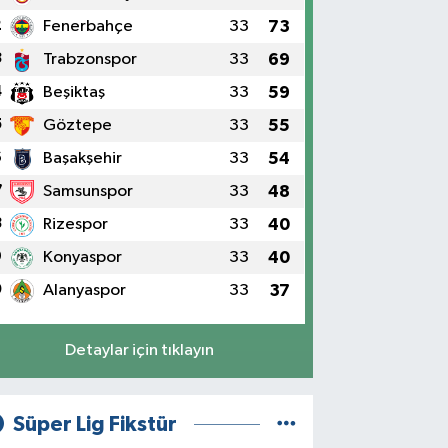
2
Fenerbahçe
33
73
3
Trabzonspor
33
69
4
Beşiktaş
33
59
5
Göztepe
33
55
6
Başakşehir
33
54
7
Samsunspor
33
48
8
Rizespor
33
40
9
Konyaspor
33
40
0
Alanyaspor
33
37
Detaylar için tıklayın
Süper Lig Fikstür