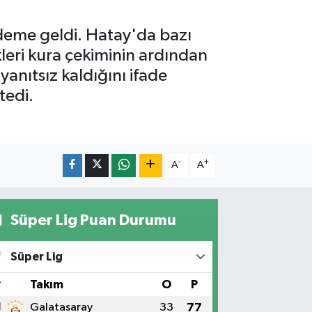
deme geldi. Hatay'da bazı
kleri kura çekiminin ardından
anıtsız kaldığını ifade
tedi.
-
+
A
A
Süper Lig Puan Durumu
Süper Lig
#
Takım
O
P
1
Galatasaray
33
77