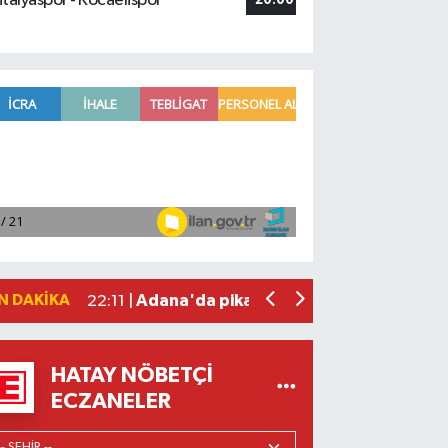
talyaspor - Kocaelispor
20:00
Fenerbahçe, avantaj elde etti
23:49 |
Hataylıların Beklediği Haber Geldi: T
22:58 |
Antalya'da 89 yaşındaki kişi evinde ö
22:47 |
Adana'da otomobil ile çarpışan motos
22:23 |
N DAKIKA
Adana'da pikap ile çarpışan motosiklet
22:11 |
HATAY NÖBETÇI
ECZANELER