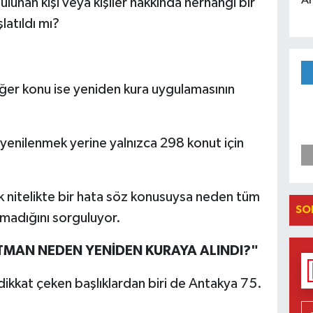
An
unan kişi veya kişiler hakkında herhangi bir
latıldı mı?
diğer konu ise yeniden kura uygulamasının
 yenilenmek yerine yalnızca 298 konut için
k nitelikte bir hata söz konusuysa neden tüm
SO
lmadığını sorguluyor.
RTMAN NEDEN YENİDEN KURAYA ALINDI?"
dikkat çeken başlıklardan biri de Antakya 75.