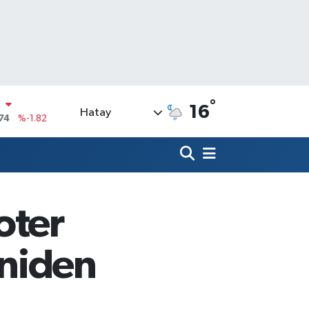
N
74
%-1.82
°
16
Hatay
20
%0.02
90
%0.19
N
80
%0.18
09000
%0.19
oter
0
,00
%0
eniden