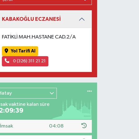
KABAKOĞLU ECZANESİ
FATİKLİ MAH.HASTANE CAD.2/A
Yol Tarifi Al
0 (326) 311 21 21
Hatay
sak vaktine kalan süre
2:09:38
İmsak
04:08