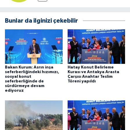
Bunlar da ilginizi çekebilir
Bakan Kurum: Asrın inşa
Hatay Konut Belirleme
seferberliğindeki hızımızı,
Kurası ve Antakya Arasta
sosyal konut
Çarşısı Anahtar Teslim
seferberliğinde de
Töreni yapıldı
sürdürmeye devam
ediyoruz