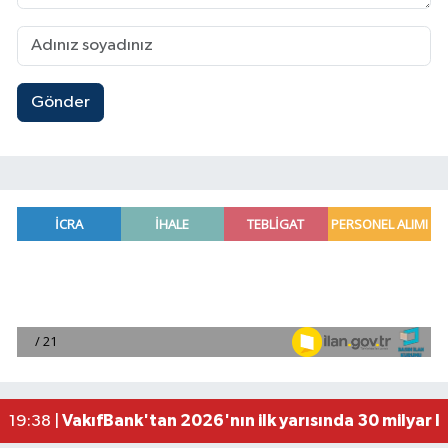
Gönder
Antalya'da seyir halindeki otomobilde çıkan yang
21:03 |
Antalya'da apartman dairesinde çıkan yangında
20:05 |
Side Antik Kenti'nde düzenlenen AKMED Arkeol
19:56 |
VakıfBank'tan 2026'nın ilk yarısında 30 milyar l
19:38 |
'Kutuplarda Sıfır Atık' kitabı tanıtıldı
22:01 |