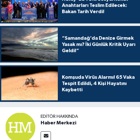
Anahtarları Teslim Edilecek:
Bakan Tarih Verdi!
“Samandağ’da Denize Girmek
Yasak mı? İki Günlük Kritik Uyarı
Geldi!”
Komşuda Virüs Alarmı! 65 Vaka
Tespit Edildi, 4 Kişi Hayatını
Kaybetti
EDITÖR HAKKINDA
Haber Merkezi