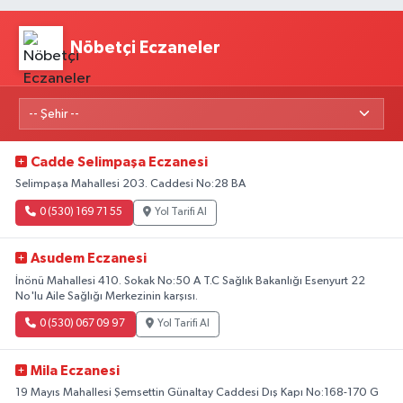
Nöbetçi Eczaneler
Cadde Selimpaşa Eczanesi
Selimpaşa Mahallesi 203. Caddesi No:28 BA
0 (530) 169 71 55
Yol Tarifi Al
Asudem Eczanesi
İnönü Mahallesi 410. Sokak No:50 A T.C Sağlık Bakanlığı Esenyurt 22
No'lu Aile Sağlığı Merkezinin karşısı.
0 (530) 067 09 97
Yol Tarifi Al
Mila Eczanesi
19 Mayıs Mahallesi Şemsettin Günaltay Caddesi Dış Kapı No:168-170 G