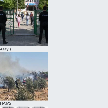
Spor
Teknoloji
Yaşam
Asayiş
HATAY