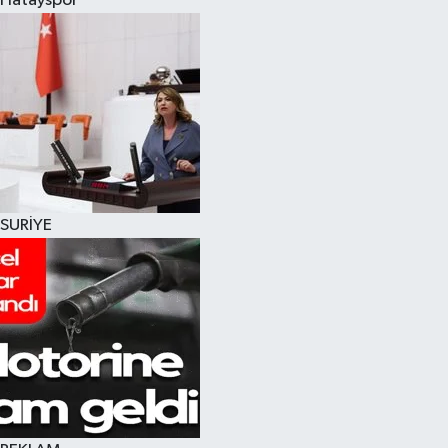
Hatayspor
SURİYE