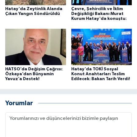
Hatay'da Zeytinlik Alanda
Çevre, Şehircilik ve İklim
Çıkan Yangın Söndürüldü
Değişikliği Bakanı Murat
Kurum Hatay'da konuştu:
HATSO’da Değişim Çağrısı:
Hatay'da TOKİ Sosyal
Özkaya’dan Bünyamin
Konut Anahtarları Teslim
Yavuz’a Destek!
Edilecek: Bakan Tarih Verdi!
Yorumlar