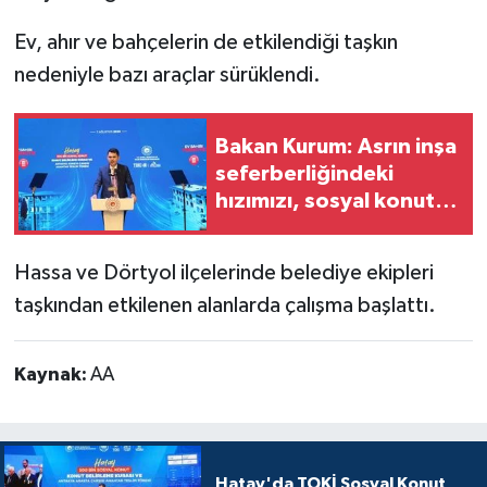
Ev, ahır ve bahçelerin de etkilendiği taşkın
nedeniyle bazı araçlar sürüklendi.
Bakan Kurum: Asrın inşa
seferberliğindeki
hızımızı, sosyal konut
seferberliğinde de
sürdürmeye devam
Hassa ve Dörtyol ilçelerinde belediye ekipleri
ediyoruz
taşkından etkilenen alanlarda çalışma başlattı.
Kaynak:
AA
Hatay'da TOKİ Sosyal Konut