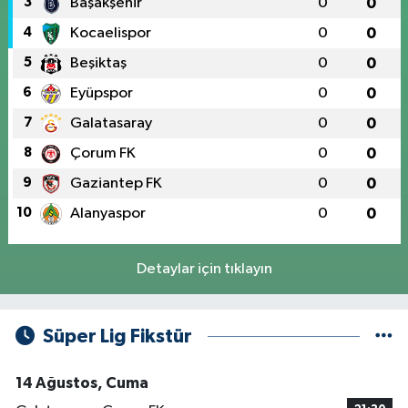
3
Başakşehir
0
0
4
Kocaelispor
0
0
5
Beşiktaş
0
0
6
Eyüpspor
0
0
7
Galatasaray
0
0
8
Çorum FK
0
0
9
Gaziantep FK
0
0
10
Alanyaspor
0
0
Detaylar için tıklayın
Süper Lig Fikstür
14 Ağustos, Cuma