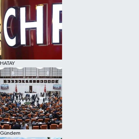
Spor
Teknoloji
Yaşam
HATAY
Gündem