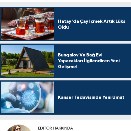
Hatay'da Çay İçmek Artık Lüks
Oldu
Bungalov Ve Bağ Evi
Yapacakları İlgilendiren Yeni
Gelişme!
Kanser Tedavisinde Yeni Umut
EDITÖR HAKKINDA