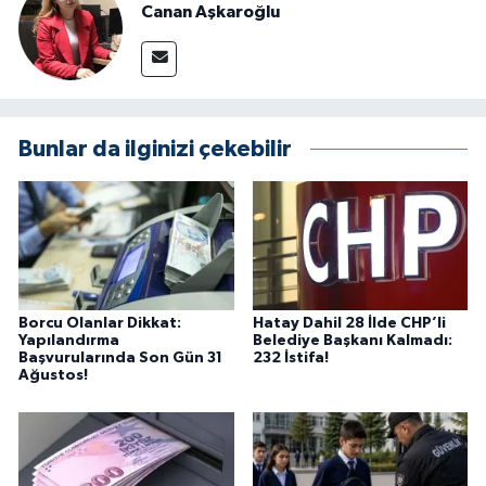
Canan Aşkaroğlu
Bunlar da ilginizi çekebilir
Borcu Olanlar Dikkat:
Hatay Dahil 28 İlde CHP’li
Yapılandırma
Belediye Başkanı Kalmadı:
Başvurularında Son Gün 31
232 İstifa!
Ağustos!