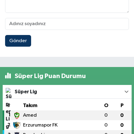
Gönder
Süper Lig Puan Durumu
Süper Lig
#
Takım
O
P
1
Amed
0
0
2
Erzurumspor FK
0
0