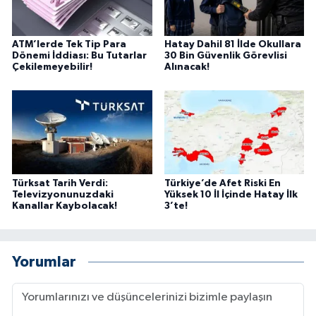
ATM’lerde Tek Tip Para
Hatay Dahil 81 İlde Okullara
Dönemi İddiası: Bu Tutarlar
30 Bin Güvenlik Görevlisi
Çekilemeyebilir!
Alınacak!
Türksat Tarih Verdi:
Türkiye’de Afet Riski En
Televizyonunuzdaki
Yüksek 10 İl İçinde Hatay İlk
Kanallar Kaybolacak!
3’te!
Yorumlar