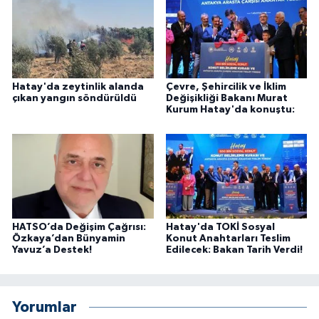
Hatay'da zeytinlik alanda
Çevre, Şehircilik ve İklim
çıkan yangın söndürüldü
Değişikliği Bakanı Murat
Kurum Hatay'da konuştu:
HATSO’da Değişim Çağrısı:
Hatay'da TOKİ Sosyal
Özkaya’dan Bünyamin
Konut Anahtarları Teslim
Yavuz’a Destek!
Edilecek: Bakan Tarih Verdi!
Yorumlar