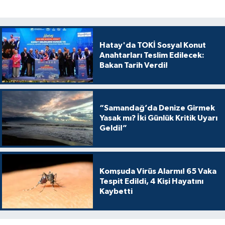
Hatay'da TOKİ Sosyal Konut
Anahtarları Teslim Edilecek:
Bakan Tarih Verdi!
“Samandağ’da Denize Girmek
Yasak mı? İki Günlük Kritik Uyarı
Geldi!”
Komşuda Virüs Alarmı! 65 Vaka
Tespit Edildi, 4 Kişi Hayatını
Kaybetti