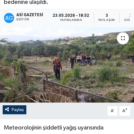
bedenine ulaşıldı.
ASI GAZETESI
23.05.2026 - 18:52
3
2
EDITÖR
YAYINLANMA
PAYLAŞIM
GÖST
Paylaş
-
+
A
A
Meteorolojinin şiddetli yağış uyarısında