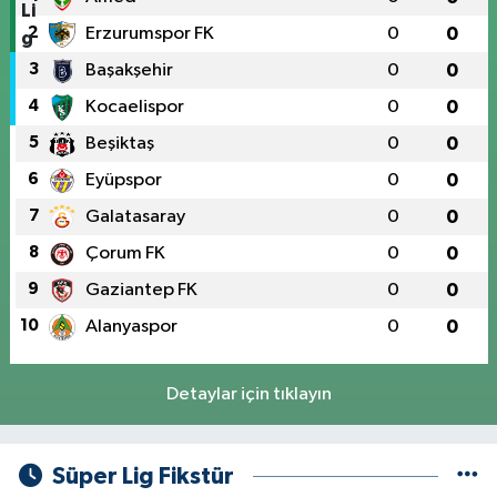
2
Erzurumspor FK
0
0
3
Başakşehir
0
0
4
Kocaelispor
0
0
5
Beşiktaş
0
0
6
Eyüpspor
0
0
7
Galatasaray
0
0
8
Çorum FK
0
0
9
Gaziantep FK
0
0
10
Alanyaspor
0
0
Detaylar için tıklayın
Süper Lig Fikstür