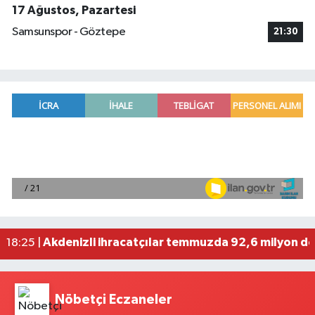
17 Ağustos, Pazartesi
Samsunspor - Göztepe
21:30
Mersin'de bir kişi evinde ölü bulundu
19:19 |
Bakan Yumaklı, 688 milyon 200 bin lira tarımsal
18:41 |
Borsa günü düşüşle tamamladı
18:31 |
Akdenizli ihracatçılar temmuzda 92,6 milyon dol
18:25 |
VakıfBank'tan 2026'nın ilk yarısında 30 milyar l
19:38 |
Nöbetçi Eczaneler