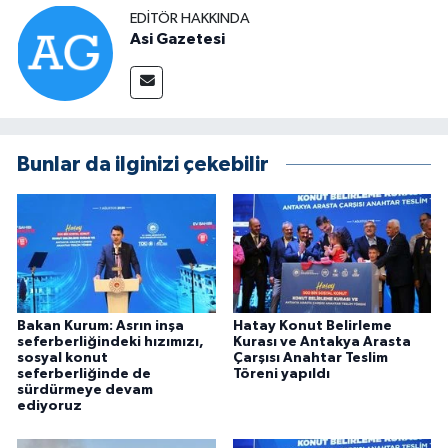
EDITÖR HAKKINDA
Asi Gazetesi
Bunlar da ilginizi çekebilir
Bakan Kurum: Asrın inşa
Hatay Konut Belirleme
seferberliğindeki hızımızı,
Kurası ve Antakya Arasta
sosyal konut
Çarşısı Anahtar Teslim
seferberliğinde de
Töreni yapıldı
sürdürmeye devam
ediyoruz