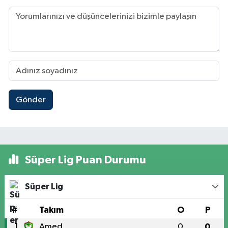
Gönder
Süper Lig Puan Durumu
Süper Lig
#
Takım
O
P
1
Amed
0
0