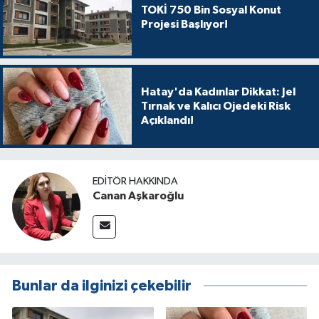
TOKİ 750 Bin Sosyal Konut
Projesi Başlıyor!
Hatay'da Kadınlar Dikkat: Jel
Tırnak ve Kalıcı Ojedeki Risk
Açıklandı!
EDITÖR HAKKINDA
Canan Aşkaroğlu
Bunlar da ilginizi çekebilir