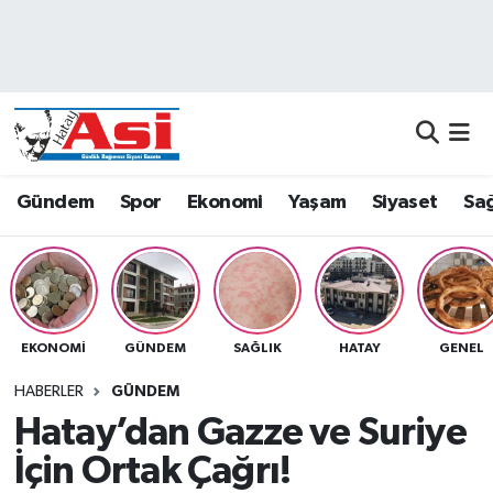
Asayiş
Nöbetçi Eczaneler
Dünya
Hava Durumu
Eğitim
Namaz Vakitleri
Gündem
Spor
Ekonomi
Yaşam
Siyaset
Sağ
Ekonomi
Trafik Durumu
Gündem
Süper Lig Puan Durumu ve Fikstür
EKONOMI
GÜNDEM
SAĞLIK
HATAY
GENEL
Magazin
Tüm Manşetler
HABERLER
GÜNDEM
Sağlık
Son Dakika Haberleri
Hatay’dan Gazze ve Suriye
İçin Ortak Çağrı!
Siyaset
Haber Arşivi