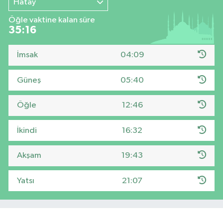
Hatay
Öğle vaktine kalan süre
35:15
İmsak
04:09
Güneş
05:40
Öğle
12:46
İkindi
16:32
Akşam
19:43
Yatsı
21:07