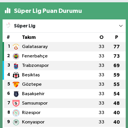
Süper Lig Puan Durumu
Süper Lig
#
Takım
O
P
1
Galatasaray
33
77
2
Fenerbahçe
33
73
3
Trabzonspor
33
69
4
Beşiktaş
33
59
5
Göztepe
33
55
6
Başakşehir
33
54
7
Samsunspor
33
48
8
Rizespor
33
40
9
Konyaspor
33
40