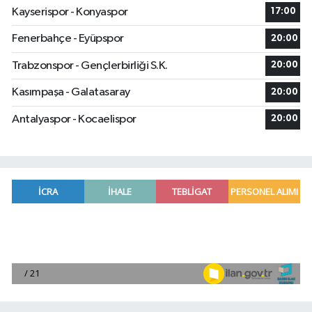
Kayserispor - Konyaspor
17:00
Fenerbahçe - Eyüpspor
20:00
Trabzonspor - Gençlerbirliği S.K.
20:00
Kasımpaşa - Galatasaray
20:00
Antalyaspor - Kocaelispor
20:00
TÜVTÜRK'ün desteklediği Anadolu Dostluk Rallisi
11:55 |
Özbekistan Devlet Tarih Müzesi UNESCO mirası s
11:48 |
Bosna Hersek'in ilk cumhurbaşkanı merhum Aliya 
11:48 |
Kudüs Valiliği: İsrail'in Kalendiya Mülteci Kampı
11:48 |