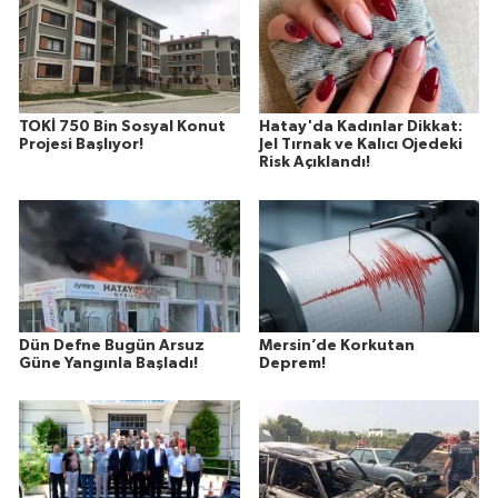
TOKİ 750 Bin Sosyal Konut
Hatay'da Kadınlar Dikkat:
Projesi Başlıyor!
Jel Tırnak ve Kalıcı Ojedeki
Risk Açıklandı!
Dün Defne Bugün Arsuz
Mersin’de Korkutan
Güne Yangınla Başladı!
Deprem!