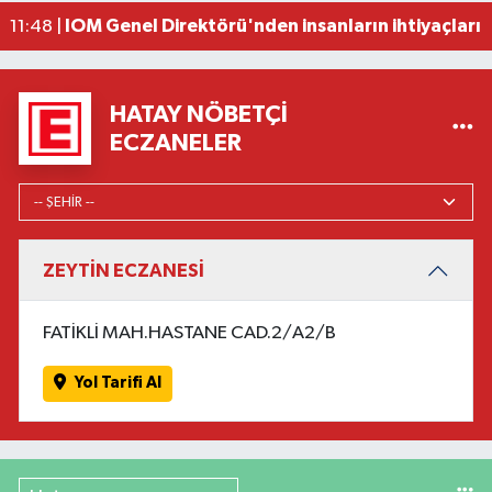
IOM Genel Direktörü'nden insanların ihtiyaçları iç
11:48 |
HATAY NÖBETÇI
ECZANELER
ZEYTİN ECZANESİ
FATİKLİ MAH.HASTANE CAD.2/A2/B
Yol Tarifi Al